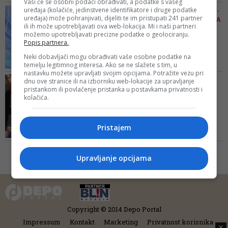
Vaši će se osobni podaci obrađivati, a podatke s vašeg
vatre u pokrajini Idlib na
uređaja (kolačiće, jedinstvene identifikatore i druge podatke
AKADEMIK DURAKOVIĆ 2017.
sjeverozapadu Sirije
uređaja) može pohranjivati, dijeliti te im pristupati 241 partner
UPOZORAVAO, SVI U BIH TADA
ili ih može upotrebljavati ova web-lokacija. Mi i naši partneri
SU ŠUTJELI
možemo upotrebljavati precizne podatke o geolociranju.
Plašim se kleveta iz
Popis partnera.
Hrvatske: Hoće da se
Neki dobavljači mogu obrađivati vaše osobne podatke na
Bošnjaci...
temelju legitimnog interesa. Ako se ne slažete s tim, u
nastavku možete upravljati svojim opcijama. Potražite vezu pri
U svjetlu najnovije afere i
NOVE PORUKE STIŽU S
dnu ove stranice ili na izborniku web-lokacije za upravljanje
špijunskog skandala povodom
pristankom ili povlačenje pristanka u postavkama privatnosti i
PANTOVČAKA
tvrdnji da su hrvatske
kolačića.
Hladni rat Zagreba i
obavještajne agencije provodile
Sarajeva, Kolinda opet
tajnu false flag operaciju u Bosni i
tvrdi:...
Hercegovini, te pokretanja
Pristajem
Predsjednica Hrvatske u svojim
zvanične istrage, podsjećamo na
izjavama ponovo upozorava na
upozoravajuće riječi akademika
prisustvo radikalnih islamskih
Durakovića koje je ...
Upravljanje opcijama
grupa u BiH
Copyright © 2014 Depo Portal
Impressum
Kontakt
Marketing
Privatnost korisnika