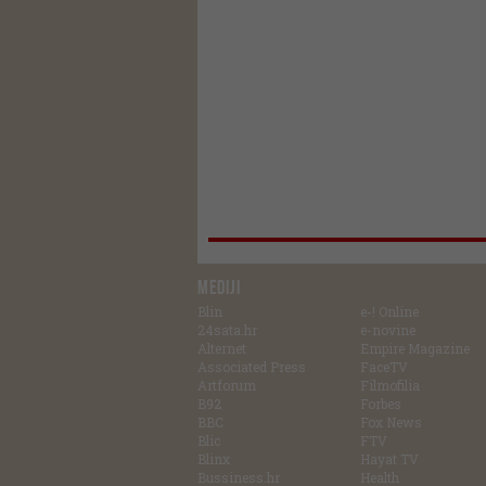
MEDIJI
Blin
e-! Online
24sata.hr
e-novine
Alternet
Empire Magazine
Associated Press
FaceTV
Artforum
Filmofilia
B92
Forbes
BBC
Fox News
Blic
FTV
Blinx
Hayat TV
Bussiness.hr
Health