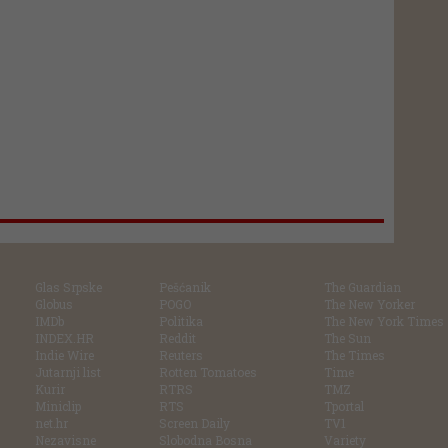
Glas Srpske
Pešćanik
The Guardian
Globus
POGO
The New Yorker
IMDb
Politika
The New York Times
INDEX.HR
Reddit
The Sun
Indie Wire
Reuters
The Times
Jutarnji list
Rotten Tomatoes
Time
Kurir
RTRS
TMZ
Miniclip
RTS
Tportal
net.hr
Screen Daily
TV1
Nezavisne
Slobodna Bosna
Variety