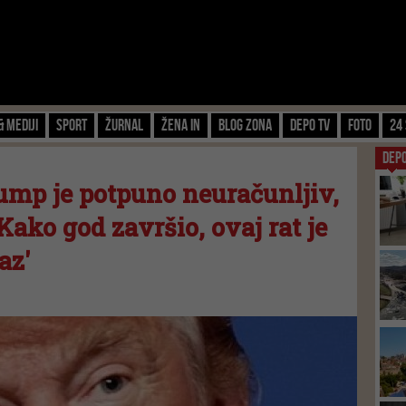
& Mediji
Sport
Žurnal
Žena IN
Blog zona
Depo TV
FOTO
24 
DEP
Trump je potpuno neuračunljiv,
 Kako god završio, ovaj rat je
az'