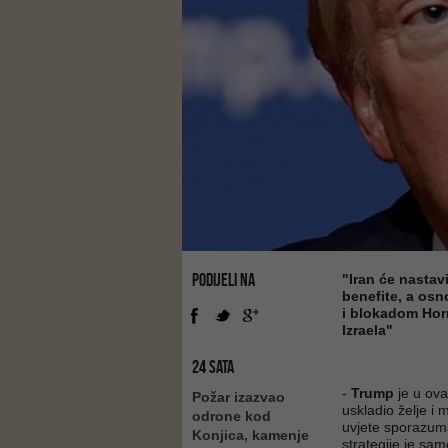
PODIJELI NA
"Iran će nastav
benefite, a osn
i blokadom Horm
Izraela"
24 SATA
-
Trump
je u ovaj
Požar izazvao
uskladio želje i
odrone kod
uvjete sporazuma
Konjica, kamenje
strategije je sa