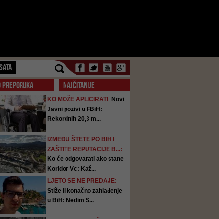
SATA
O PREPORUKA
NAJČITANIJE
KO MOŽE APLICIRATI:
Novi
Javni pozivi u FBiH:
Rekordnih 20,3 m...
IZMEĐU ŠTETE PO BIH I
ZAŠTITE REPUTACIJE B...:
Ko će odgovarati ako stane
Koridor Vc: Kaž...
LJETO SE NE PREDAJE:
Stiže li konačno zahlađenje
u BiH: Nedim S...