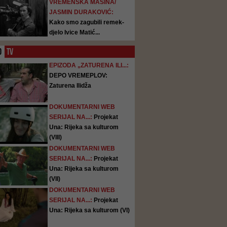
VREMENSKA MAŠINA/
JASMIN DURAKOVIĆ:
Kako smo zagubili remek-
djelo Ivice Matić...
O
TV
EPIZODA „ZATURENA ILI...:
DEPO VREMEPLOV:
Zaturena Ilidža
DOKUMENTARNI WEB
SERIJAL NA...:
Projekat
Una: Rijeka sa kulturom
(VIII)
DOKUMENTARNI WEB
SERIJAL NA...:
Projekat
Una: Rijeka sa kulturom
(VII)
DOKUMENTARNI WEB
SERIJAL NA...:
Projekat
Una: Rijeka sa kulturom (VI)