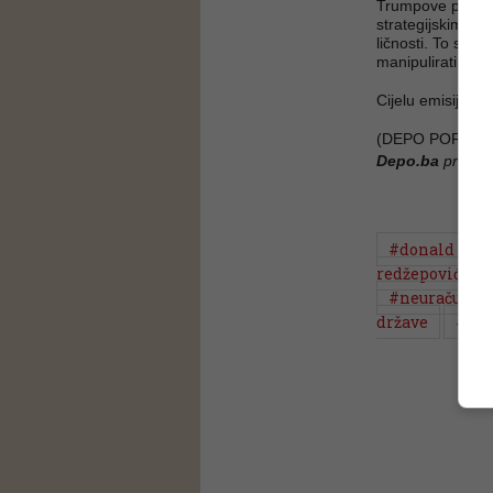
Trumpove postupk
strategijskim pr
ličnosti. To su na
manipulirati Tru
Cijelu emisiju m
(DEPO PORTAL/
Depo.ba
pratite
#donald tru
redžepović
#neuračunlji
države
#pol