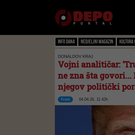
Info dana
Nedjeljni magazin
Kultura 
DONALDOV KRAJ
Vojni analitičar: '
ne zna šta govori...
njegov politički por
04.04.26, 11:42h
Front