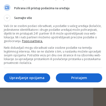
e ne treba analizirati samo političkim argumentima i
ocjenama nego analizom psihološkog profila njegove
Pohrana i/ili pristup podacima na uređaju
pravili
Putin
i Netanyahu koji tim pristupom uspijevaju
mpom koji se pokazao totalno neuračunljiv kao predsjednik.
Saznajte više
ožete pogledati
ovdje
.
Vaši će se osobni podaci obrađivati, a podatke s vašeg uređaja (kolačiće,
jedinstvene identifikatore i druge podatke uređaja) može pohranjivati,
ad)
dijeliti te im pristupati 241 partner ili ih može upotrebljavati ova web-
 putem društvenih mreža
Twitter
i
Facebook
lokacija. Mi i naši partneri možemo upotrebljavati precizne podatke o
geolociranju.
Popis partnera.
Neki dobavljači mogu obrađivati vaše osobne podatke na temelju
legitimnog interesa. Ako se ne slažete s tim, u nastavku možete upravljati
mp
#rat
#iran
#vojni analotičar
#goran
svojim opcijama. Potražite vezu pri dnu ove stranice ili na izborniku web-
#analiza
#poraz
#radikalizacija
lokacije za upravljanje pristankom ili povlačenje pristanka u postavkama
privatnosti i kolačića.
v
#režim
#izrael
#sjedinjene američke
itika
Upravljanje opcijama
Pristajem