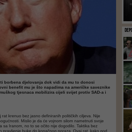
DEP
iti borbena djelovanja dok vidi da mu to donosi
ovni benefit mu je što napadima na američke saveznike
uškog tjesnaca mobilizira cijeli svijet protiv SAD-a i
 rat krenuo bez jasno definiranih političkih ciljeva. Nije
 mogućnosti. Mislio je da će vojnom silom nametnuti svoje
 sa Iranom, no to se očito nije dogodilo. Taktika bez
mo pravljenje buke do konačnog poraza. Ovaj rat, kako god