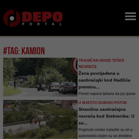
#tag: kamion
TRAGIČAN ISHOD TEŠKE
NESREĆE
Žena povrijeđena u
saobraćajki kod Hadžića
preminu...
Pored napora ljekara da joj spase
život, ista je od zadobijenih
U MJESTU DUBOKI POTOK
povreda preminula u 16.30 sati
Stravična saobraćajna
nesreća kod Srebrenika: U
su...
Poginule osobe nalazile su se u
automobilu kojim su se direktno