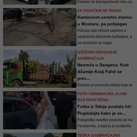
Kamion će transportovati robu za
njemačku logističku kompaniju
ZA VOZAČEM SE TRAGA
DB Schenker. Kompanija Einride
Kamionom usmrtio staricu
je najavila da će razgovarati sa
u Mostaru, pa pobjegao
firmama Lidl, Svenska
Policija radi očevid zajedno s
Retursystem i ostalim o korištenju
nadležnim dežurnim tužiteljem, a
ovih kamiona za transport robe
za vozačem se traga
OTEŽANO ODVIJANJE
SAOBRAĆAJA
Nesreća u Sarajevu: Kod
džamije Kralj Fahd se
prev...
Kamion je prevozio debla koja su
prilikom prevrtanja ispala iz
FOTO / ORIGINALNO, ALI NE
prikolice onemogućivši normalno
BAŠ PRAKTIČNO
funkcionisanje saobraćaja u tom
Fotka iz Srbije postala hit:
dijelu grada
Pogledajte kako je ov...
Fotografija svadbe pojavila se na
Facebooku, a kad ju je podijelila
srpska glumica Danijela Vranješ
TEŠKA SAOBRAĆAJNA