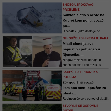
sudarili s teretnim motornim
SNIJEG UZROKOVAO
vozilom
PROBLEME
Kamion sletio s ceste na
Kupreškom polju, vozač
po...
U četvrtak ujutro došlo je do
prometne nesreće na
NI HODŽE U BIH NEMAJU PARA
magistralnoj cesti Šujica – Kupres
Mladi efendija sve
u kojoj je tegljač marke mercedes,
napustio i pobjegao u
bh. registarskih oznaka, sletio s
Njemačku:...
kolnika
Njegovi razlozi se, dodaje, u
značajnoj mjeri i ne razlikuju
mnogo od razloga zbog kojih je
SAOPŠTILA BRITANSKA
bilo ko drugi napustio BiH, a to su
POLICIJA
neizvijesnost, besperspektivnost,
25- godišnji vozač
monotonija, nepotizam
kamiona smrti optužen za
ubistv...
Robinson će se u ponedjeljak, 28.
oktobra pojaviti pred sudom kako
STVORILE SE OGROMNE
bi se izjasnio o 39 tačaka
GUŽVE