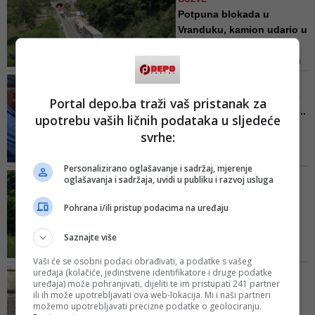
optužnice
Potpuna blokada u
Vranduku, kamion udario u
konstr...
Na ovom lokalitetu nakon udesa
su evidentirane velike gužve
NOVI ZAPLET
Vozač kamiona smrti prije
Portal depo.ba traži vaš pristanak za
nekoliko sedmica skrivio...
upotrebu vaših ličnih podataka u sljedeće
Policija mu je tada uručila nalog
svrhe:
za plaćanje kazne zbog
izazivanja prometne nesreće
Personalizirano oglašavanje i sadržaj, mjerenje
VIDEO/ NA ODMORIŠTU
oglašavanja i sadržaja, uvidi u publiku i razvoj usluga
UDARIO I U VOZILO BH.
REGISTRACIJA
Pohrana i/ili pristup podacima na uređaju
Cure novi detalji o
stravičnoj nesreći u
Saznajte više
Hrvatskoj...
Vaši će se osobni podaci obrađivati, a podatke s vašeg
Hitna pomoć sugerirala je vozaču
uređaja (kolačiće, jedinstvene identifikatore i druge podatke
TRAGEDIJA KOJA JE
ordiniranje dvaju lijekova, s time
uređaja) može pohranjivati, dijeliti te im pristupati 241 partner
POTRESLA REGION
ili ih može upotrebljavati ova web-lokacija. Mi i naši partneri
da bi se nakon primjene drugog
Potresno pismo kćeri
možemo upotrebljavati precizne podatke o geolociranju.
ponuđenog lijeka morao odmarati