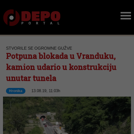
STVORILE SE OGROMNE GUŽVE
Potpuna blokada u Vranduku,
kamion udario u konstrukciju
unutar tunela
13.08.19, 11:03h
Hronika