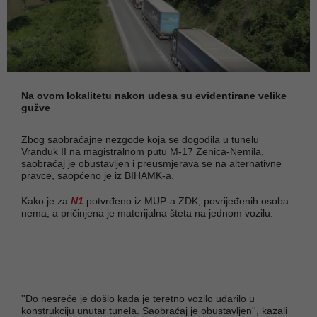
Na ovom lokalitetu nakon udesa su evidentirane velike
gužve
Zbog saobraćajne nezgode koja se dogodila u tunelu
Vranduk II na magistralnom putu M-17 Zenica-Nemila,
saobraćaj je obustavljen i preusmjerava se na alternativne
pravce, saopćeno je iz BIHAMK-a.
Kako je za
N1
potvrđeno iz MUP-a ZDK, povrijeđenih osoba
nema, a pričinjena je materijalna šteta na jednom vozilu.
''Do nesreće je došlo kada je teretno vozilo udarilo u
konstrukciju unutar tunela. Saobraćaj je obustavljen'', kazali