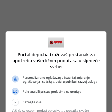
Portal depo.ba traži vaš pristanak za
upotrebu vaših ličnih podataka u sljedeće
svrhe:
Personalizirano oglašavanje i sadržaj, mjerenje
oglašavanja i sadržaja, uvidi u publiku i razvoj usluga
Pohrana i/ili pristup podacima na uređaju
Saznajte više
Vaši će se osobni podaci obrađivati, a podatke s vašeg