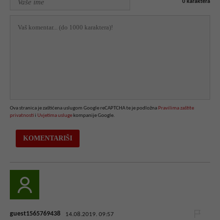
0
karaktera
Ova stranica je zaštićena uslugom Google reCAPTCHA te je podložna
Pravilima zaštite
privatnosti
i
Uvjetima usluge
kompanije Google.
guest1565769438
14.08.2019. 09:57