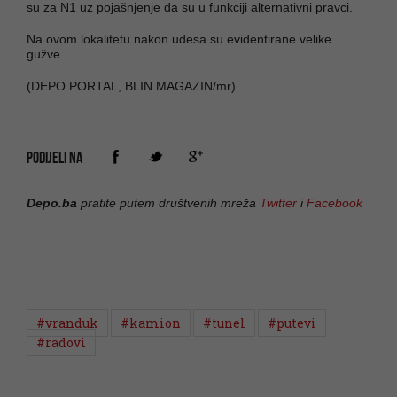
su za N1 uz pojašnjenje da su u funkciji alternativni pravci.
Na ovom lokalitetu nakon udesa su evidentirane velike
gužve.
(DEPO PORTAL, BLIN MAGAZIN/mr)
PODIJELI NA
Depo.ba
pratite putem društvenih mreža
Twitter
i
Facebook
#vranduk
#kamion
#tunel
#putevi
#radovi