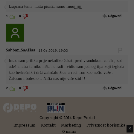
Izaprana tema ....šta pisati...samo fuuujjjjjjj
Odgovori
1
0
Šahbaz_ŠaAššaa
13.08.2019. 19:03
Imao sam priliku prije nekoliko čekati pred vrandukom ca 2h , kad
uđeš unutra tu niko ništa ne radi ..vidio sam jednog tipa koji izgleda
kao beskućnik i drži zahrđalu žicu u ruci ,.on kao nešto veže ..
Žalosno i bolesno .. Ništa nas nije više stid !!
Odgovori
2
0
Copyright © 2014 Depo Portal
Impressum
Kontakt
Marketing
Privatnost korisnika
✕
O nama