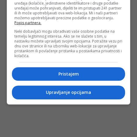
uređaja (kolačiće, jedinstvene identifikatore i druge podatke
uređaja) može pohranjivati, dijeliti te im pristupati 241 partner
ili ih može upotrebljavati ova web-lokacija. Mi i naši partneri
možemo upotrebljavati precizne podatke o geolociranju.
Popis partnera.
Neki dobavljači mogu obrađivati vaše osobne podatke na
temelju legitimnog interesa. Ako se ne slažete s tim, u
nastavku možete upravljati svojim opcijama. Potražite vezu pri
dnu ove stranice ili na izborniku web-lokacije za upravljanje
pristankom ili povlačenje pristanka u postavkama privatnosti i
kolačića.
Pristajem
Upravljanje opcijama