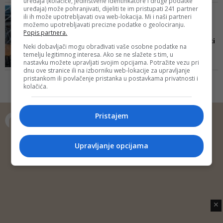
uređaja (kolačiće, jedinstvene identifikatore i druge podatke
snimljenim kadrovima. Karadžić
nikome ne odgovara
uređaja) može pohranjivati, dijeliti te im pristupati 241 partner
POSLIJE SERIJA I FILMOVA O
ionako nije umro.
ili ih može upotrebljavati ova web-lokacija. Mi i naši partneri
IZETBEGOVIĆU I KARADŽIĆU
možemo upotrebljavati precizne podatke o geolociranju.
Bh. glumac Slaven
Popis partnera.
Knezović: Mi ćemo snimiti
Neki dobavljači mogu obrađivati vaše osobne podatke na
film o...
temelju legitimnog interesa. Ako se ne slažete s tim, u
nastavku možete upravljati svojim opcijama. Potražite vezu pri
Dodao je kako i najave o
dnu ove stranice ili na izborniku web-lokacije za upravljanje
snimanju filmova o Izetbegoviću i
pristankom ili povlačenje pristanka u postavkama privatnosti i
Karadžiću pokazuju da u BiH još
kolačića.
uvijek postoje tri istine, tri povijesti
i da je stoga važno da i Hrvati
predstave svoju stranu priče
Pristajem
Copyright © 2014 Depo Portal
Upravljanje opcijama
Impressum
Kontakt
Marketing
Privatnost korisnika
O nama
✕