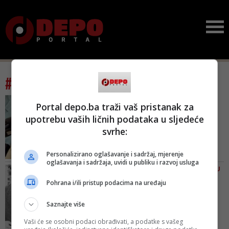
#tag: mate boban
DETALJI TUĐMANOVE VIZIJE
Portal depo.ba traži vaš pristanak za
DIOBE BIH POČETKOM
upotrebu vaših ličnih podataka u sljedeće
DEVEDESETIH
svrhe:
BiH nije od Boga dana...
Može ostati muslimanska
d...
Personalizirano oglašavanje i sadržaj, mjerenje
oglašavanja i sadržaja, uvidi u publiku i razvoj usluga
U siječnju 1992. godine Tuđman
JOZO PAVKOVIĆ/ JEDINO SE U
je o podjeli BiH razgovarao s
BIH FILMOVIMA RATUJE
Pohrana i/ili pristup podacima na uređaju
Nikolom Koljevićem, srpskim
Povratak Alije
članom Predsjedništva BiH i
Izetbegovića, Karadžića i
Saznajte više
bliskim suradnikom Radovana
Bobana: J...
Karadžića. Ističući da žele očuvati
Vaši će se osobni podaci obrađivati, a podatke s vašeg
Turci su “oživili” Aliju već prvim
mir, slažu se da nezavisna BiH