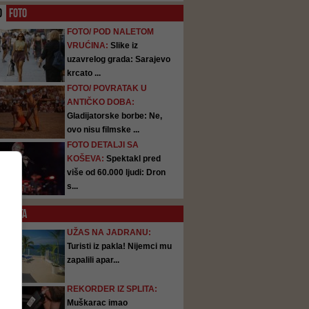
O
FOTO
FOTO/ POD NALETOM
VRUĆINA:
Slike iz
uzavrelog grada: Sarajevo
krcato ...
FOTO/ POVRATAK U
ANTIČKO DOBA:
Gladijatorske borbe: Ne,
ovo nisu filmske ...
FOTO DETALJI SA
KOŠEVA:
Spektakl pred
više od 60.000 ljudi: Dron
s...
SATA
UŽAS NA JADRANU:
Turisti iz pakla! Nijemci mu
zapalili apar...
REKORDER IZ SPLITA:
Muškarac imao