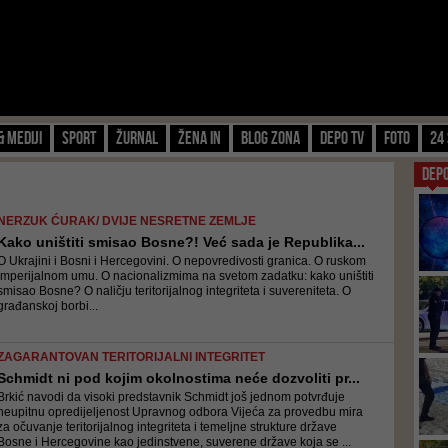
& Mediji
Sport
Žurnal
Žena IN
Blog zona
Depo TV
FOTO
24 
DEP
NERZUK ĆURAK/ DVIJE NESRETNE ZEMLJE
Kako uništiti smisao Bosne?! Već sada je Republika...
O Ukrajini i Bosni i Hercegovini. O nepovredivosti granica. O ruskom
imperijalnom umu. O nacionalizmima na svetom zadatku: kako uništiti
smisao Bosne? O naličju teritorijalnog integriteta i suvereniteta. O
građanskoj borbi...
ZAGARANTOVAN TERITORIJALNI INTEGRITET
Schmidt ni pod kojim okolnostima neće dozvoliti pr...
Brkić navodi da visoki predstavnik Schmidt još jednom potvrđuje
neupitnu opredijeljenost Upravnog odbora Vijeća za provedbu mira
za očuvanje teritorijalnog integriteta i temeljne strukture države
Bosne i Hercegovine kao jedinstvene, suverene države koja se ...