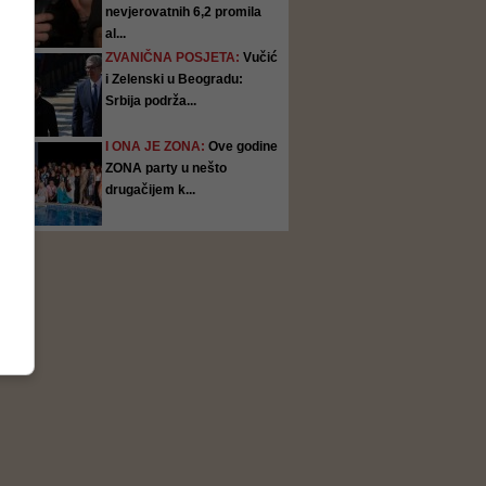
nevjerovatnih 6,2 promila
al...
ZVANIČNA POSJETA:
Vučić
i Zelenski u Beogradu:
Srbija podrža...
I ONA JE ZONA:
Ove godine
ZONA party u nešto
drugačijem k...