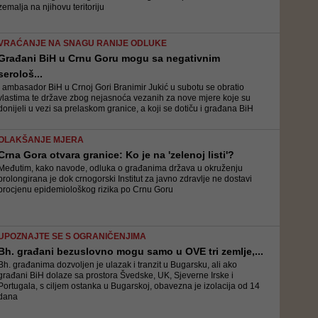
zemalja na njihovu teritoriju
VRAĆANJE NA SNAGU RANIJE ODLUKE
Građani BiH u Crnu Goru mogu sa negativnim
serološ...
I ambasador BiH u Crnoj Gori Branimir Jukić u subotu se obratio
vlastima te države zbog nejasnoća vezanih za nove mjere koje su
donijeli u vezi sa prelaskom granice, a koji se dotiču i građana BiH
OLAKŠANJE MJERA
Crna Gora otvara granice: Ko je na 'zelenoj listi'?
Međutim, kako navode, odluka o građanima država u okruženju
prolongirana je dok crnogorski Institut za javno zdravlje ne dostavi
procjenu epidemiološkog rizika po Crnu Goru
UPOZNAJTE SE S OGRANIČENJIMA
Bh. građani bezuslovno mogu samo u OVE tri zemlje,...
Bh. građanima dozvoljen je ulazak i tranzit u Bugarsku, ali ako
građani BiH dolaze sa prostora Švedske, UK, Sjeverne Irske i
Portugala, s ciljem ostanka u Bugarskoj, obavezna je izolacija od 14
dana