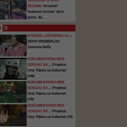
TRADICIJA U ŠPICI
SEZONE:
Hrvatski
'kukuruz-turizam' tjera
goste, Ni...
O
TV
EPIZODA „ZATURENA ILI...:
DEPO VREMEPLOV:
Zaturena Ilidža
DOKUMENTARNI WEB
SERIJAL NA...:
Projekat
Una: Rijeka sa kulturom
(VIII)
DOKUMENTARNI WEB
SERIJAL NA...:
Projekat
Una: Rijeka sa kulturom
(VII)
DOKUMENTARNI WEB
SERIJAL NA...:
Projekat
Una: Rijeka sa kulturom (VI)