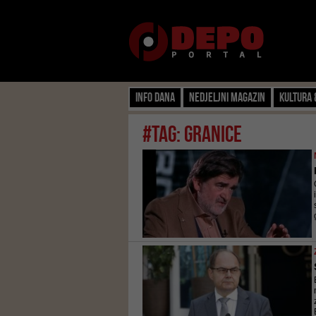
Info dana
Nedjeljni magazin
Kultura 
#tag: granice