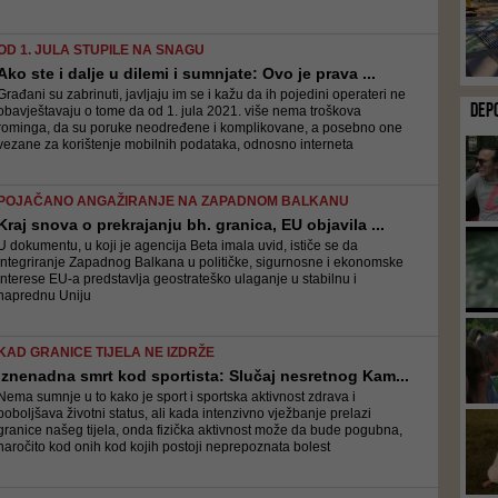
OD 1. JULA STUPILE NA SNAGU
Ako ste i dalje u dilemi i sumnjate: Ovo je prava ...
Građani su zabrinuti, javljaju im se i kažu da ih pojedini operateri ne
DEP
obavještavaju o tome da od 1. jula 2021. više nema troškova
rominga, da su poruke neodređene i komplikovane, a posebno one
vezane za korištenje mobilnih podataka, odnosno interneta
POJAČANO ANGAŽIRANJE NA ZAPADNOM BALKANU
Kraj snova o prekrajanju bh. granica, EU objavila ...
U dokumentu, u koji je agencija Beta imala uvid, ističe se da
integriranje Zapadnog Balkana u političke, sigurnosne i ekonomske
interese EU-a predstavlja geostrateško ulaganje u stabilnu i
naprednu Uniju
KAD GRANICE TIJELA NE IZDRŽE
Iznenadna smrt kod sportista: Slučaj nesretnog Kam...
Nema sumnje u to kako je sport i sportska aktivnost zdrava i
poboljšava životni status, ali kada intenzivno vježbanje prelazi
granice našeg tijela, onda fizička aktivnost može da bude pogubna,
naročito kod onih kod kojih postoji neprepoznata bolest