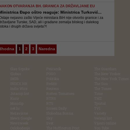
NAKON OTVARANJA BH. GRANICA ZA DRŽAVLJANE EU
Ministrica Đapo oštro reaguje: Ministrica Turković...
Ostaje nejasno zašto Vijeće ministara BiH nije otvorilo granice i za
državljane Turske, SAD, ali i građane zemalja bliskog i dalekog
istoka i drugih država svijeta?!
dhodna
1
2
3
Naredna
Glas Srpske
Pešćanik
The Guardian
Globus
POGO
The New Yorker
IMDb
Politika
The New York Times
INDEX.HR
Reddit
The Sun
Indie Wire
Reuters
The Times
Jutarnji list
Rotten Tomatoes
Time
Kurir
RTRS
TMZ
Miniclip
RTS
Tportal
net.hr
Screen Daily
TV1
Nezavisne
Slobodna Bosna
Variety
News Google
Sky
Večenji list
Newsweek
Svet
Vijesti online
Oslobođenje
The Huffington Post
You Tube