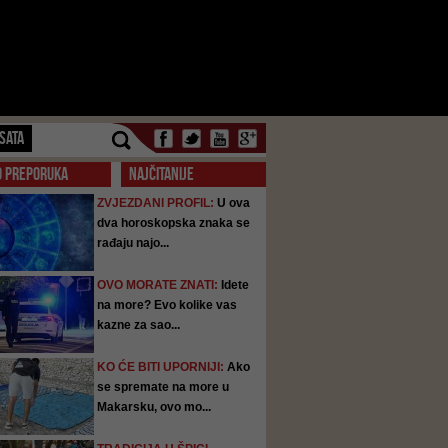
SATA
O PREPORUKA
NAJČITANIJE
ZVJEZDANI PROFIL:
U ova
dva horoskopska znaka se
rađaju najo...
OVO MORATE ZNATI:
Idete
na more? Evo kolike vas
kazne za sao...
KO ĆE BITI UPORNIJI:
Ako
se spremate na more u
Makarsku, ovo mo...