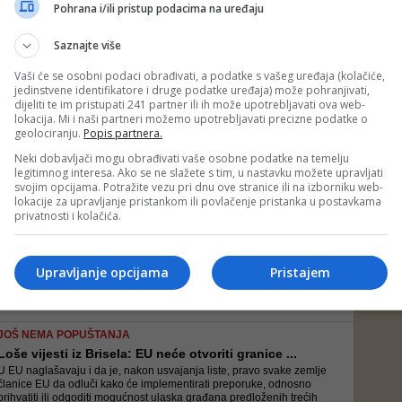
Stupanjem na snagu odluka Vijeća ministara, bit će normalizovan i
Pohrana i/ili pristup podacima na uređaju
proces izdavanja viza
Saznajte više
Vaši će se osobni podaci obrađivati, a podatke s vašeg uređaja (kolačiće,
jedinstvene identifikatore i druge podatke uređaja) može pohranjivati,
NAKON DANAŠNJEG SASTANKA
dijeliti te im pristupati 241 partner ili ih može upotrebljavati ova web-
Tegeltija: Uskoro otvaranje granica za strance koj...
lokacija. Mi i naši partneri možemo upotrebljavati precizne podatke o
Naveo je i da je odlučeno da bude otvoren proces pregovora sa
geolociranju.
Popis partnera.
MMF-om i da očekuju da misija te institucije u oktobru posjeti BiH
Neki dobavljači mogu obrađivati vaše osobne podatke na temelju
legitimnog interesa. Ako se ne slažete s tim, u nastavku možete upravljati
svojim opcijama. Potražite vezu pri dnu ove stranice ili na izborniku web-
lokacije za upravljanje pristankom ili povlačenje pristanka u postavkama
OTVARANJE
privatnosti i kolačića.
Državljani ove četiri zemlje još od aprila ne mogu...
U slučaju pozitivne odluke Vijeća ministara doći će konačno do
dizanja rampe za državljane ovih zemalja u vrijeme pandemije
Upravljanje opcijama
Pristajem
JOŠ NEMA POPUŠTANJA
Loše vijesti iz Brisela: EU neće otvoriti granice ...
U EU naglašavaju i da je, nakon usvajanja liste, pravo svake zemlje
članice EU da odluči kako će implementirati preporuke, odnosno
prihvatiti ili odgoditi mogućnost ulaska građana predloženih trećih