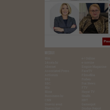
Pre
MEDIJI
Blin
e-! Online
24sata.hr
e-novine
Alternet
Empire Magazine
Associated Press
FaceTV
Artforum
Filmofilia
B92
Forbes
BBC
Fox News
Blic
FTV
Blinx
Hayat TV
Bussiness.hr
Health
CNN
HRT
Dnevni avaz
Gamespot
Dnevni list
Drudge Report