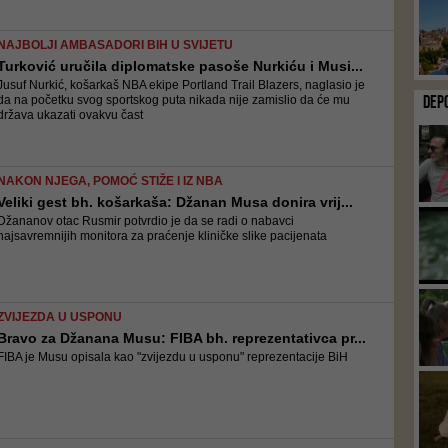
NAJBOLJI AMBASADORI BIH U SVIJETU
Turković uručila diplomatske pasoše Nurkiću i Musi...
Jusuf Nurkić, košarkaš NBA ekipe Portland Trail Blazers, naglasio je
DEP
da na početku svog sportskog puta nikada nije zamislio da će mu
država ukazati ovakvu čast
NAKON NJEGA, POMOĆ STIŽE I IZ NBA
Veliki gest bh. košarkaša: Džanan Musa donira vrij...
Džananov otac Rusmir potvrdio je da se radi o nabavci
najsavremnijih monitora za praćenje kliničke slike pacijenata
ZVIJEZDA U USPONU
Bravo za Džanana Musu: FIBA bh. reprezentativca pr...
FIBA je Musu opisala kao "zvijezdu u usponu" reprezentacije BiH