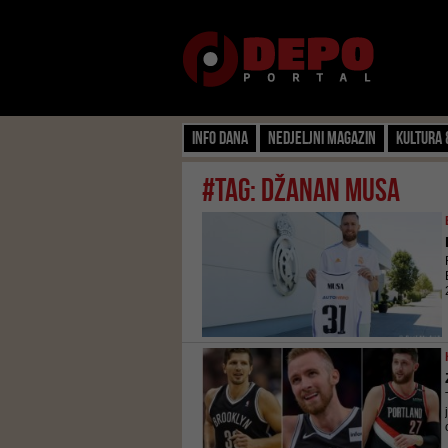
Info dana
Nedjeljni magazin
Kultura 
#tag: džanan musa