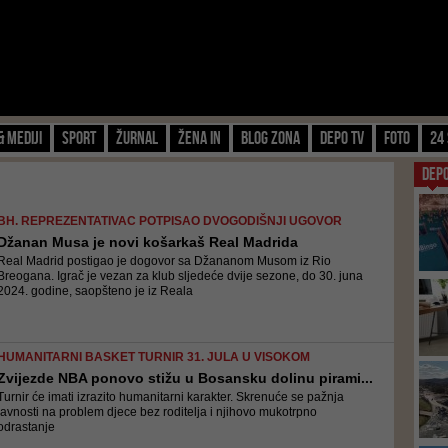
& Mediji
Sport
Žurnal
Žena IN
Blog zona
Depo TV
FOTO
24 
DEP
BH. REPREZENTATIVAC POTPISAO DVOGODIŠNJI UGOVOR
Džanan Musa je novi košarkaš Real Madrida
Real Madrid postigao je dogovor sa Džananom Musom iz Rio
Breogana. Igrač je vezan za klub sljedeće dvije sezone, do 30. juna
2024. godine, saopšteno je iz Reala
HUMANITARNI BASKET TURNIR 31. JULA U VISOKOM
Zvijezde NBA ponovo stižu u Bosansku dolinu pirami...
Turnir će imati izrazito humanitarni karakter. Skrenuće se pažnja
javnosti na problem djece bez roditelja i njihovo mukotrpno
odrastanje