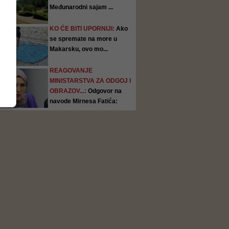
Međunarodni sajam ...
KO ĆE BITI UPORNIJI:
Ako
se spremate na more u
Makarsku, ovo mo...
REAGOVANJE
MINISTARSTVA ZA ODGOJ I
OBRAZOV...:
Odgovor na
navode Mirnesa Fatića:
Iznose s...