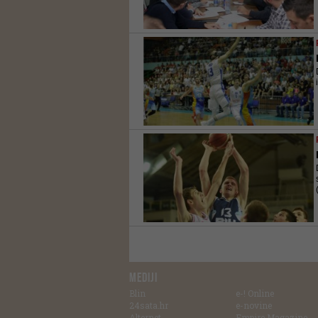
MEDIJI
Blin
e-! Online
24sata.hr
e-novine
Alternet
Empire Magazine