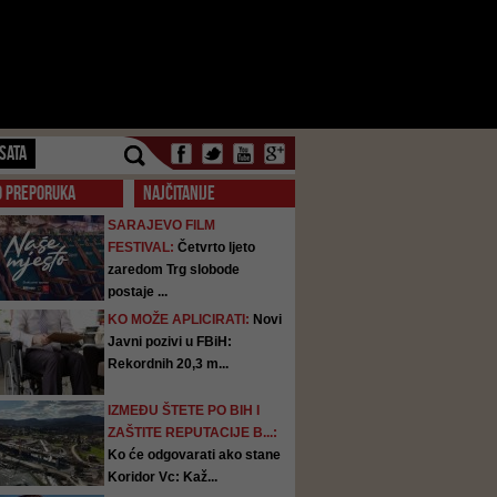
SATA
O PREPORUKA
NAJČITANIJE
SARAJEVO FILM
FESTIVAL:
Četvrto ljeto
zaredom Trg slobode
postaje ...
KO MOŽE APLICIRATI:
Novi
Javni pozivi u FBiH:
Rekordnih 20,3 m...
IZMEĐU ŠTETE PO BIH I
ZAŠTITE REPUTACIJE B...:
Ko će odgovarati ako stane
Koridor Vc: Kaž...