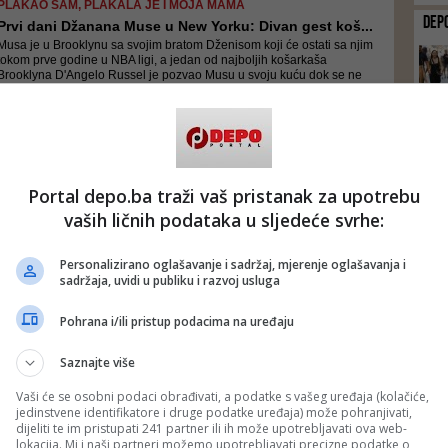
PLAKAO SAM, PLAKALA JE I MOJA MAMA
DEP
Prvi dani Džanana Muse u New Yorku: Divan gest koš...
Musa je u Brooklynu sa svojim bratom Dženisom koji će ostati sa njim
tokom prve godine u NBA ligi, a jedan od najboljih košarkaša
Brooklyna D'Angelo Russel je pozvao Musu u svoju kuću dok se ne
snađe
MLADI BH. REPREZENTATIVAC
Dženan Musa nastavlja karijeru u NBA u Brooklyn Ne...
Bio sam vrlo emotivan, zaplakao sam čim sam se zagrlio s majkom,
Portal depo.ba traži vaš pristanak za upotrebu
rekao je Musa nakon izbora
vaših ličnih podataka u sljedeće svrhe:
Personalizirano oglašavanje i sadržaj, mjerenje oglašavanja i
O USPJEHU EVROPSKIH IGRAČA U NBA LIGI
sadržaja, uvidi u publiku i razvoj usluga
Slavni američki reditelj i producent snima serijal...
24
Povod snimanja je priča koju je američki redatelj osmislio, a tiče se
Pohrana i/ili pristup podacima na uređaju
odlaska i uspjeha Evropskih igrača u NBA ligi, koji dolaze iz malih
sredina, za koje većina Amerikanaca nikad nisu čuli
Saznajte više
Vaši će se osobni podaci obrađivati, a podatke s vašeg uređaja (kolačiće,
jedinstvene identifikatore i druge podatke uređaja) može pohranjivati,
VELIKI USPJEH MLADOG BH. KOŠARKAŠA
dijeliti te im pristupati 241 partner ili ih može upotrebljavati ova web-
Džanan Musa proglašen najboljim mladim igračem
lokacija. Mi i naši partneri možemo upotrebljavati precizne podatke o