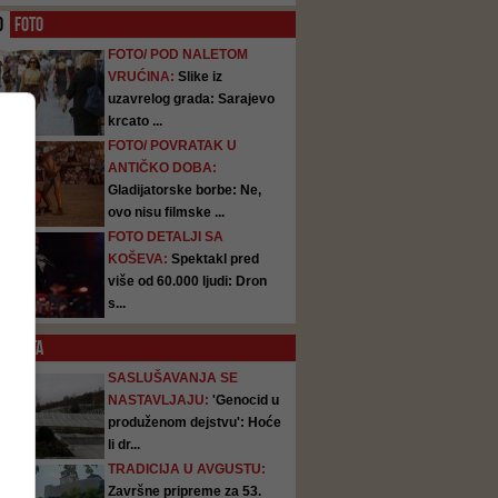
O
FOTO
FOTO/ POD NALETOM
VRUĆINA:
Slike iz
uzavrelog grada: Sarajevo
krcato ...
FOTO/ POVRATAK U
ANTIČKO DOBA:
Gladijatorske borbe: Ne,
ovo nisu filmske ...
FOTO DETALJI SA
KOŠEVA:
Spektakl pred
više od 60.000 ljudi: Dron
s...
SATA
SASLUŠAVANJA SE
NASTAVLJAJU:
'Genocid u
produženom dejstvu': Hoće
li dr...
TRADICIJA U AVGUSTU:
Završne pripreme za 53.