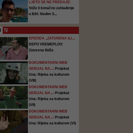
LJETO SE NE PREDAJE:
Stiže li konačno zahlađenje
u BiH: Nedim S...
O
TV
EPIZODA „ZATURENA ILI...:
DEPO VREMEPLOV:
Zaturena Ilidža
DOKUMENTARNI WEB
SERIJAL NA...:
Projekat
Una: Rijeka sa kulturom
(VIII)
DOKUMENTARNI WEB
SERIJAL NA...:
Projekat
Una: Rijeka sa kulturom
(VII)
DOKUMENTARNI WEB
SERIJAL NA...:
Projekat
Una: Rijeka sa kulturom (VI)