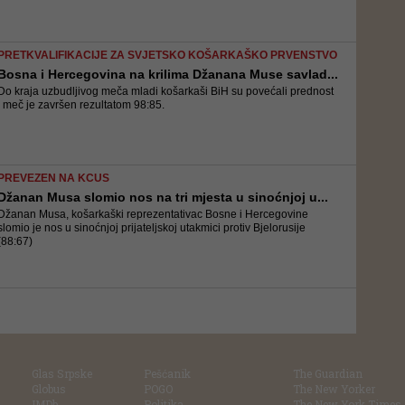
PRETKVALIFIKACIJE ZA SVJETSKO KOŠARKAŠKO PRVENSTVO
Bosna i Hercegovina na krilima Džanana Muse savlad...
Do kraja uzbudljivog meča mladi košarkaši BiH su povećali prednost
i meč je završen rezultatom 98:85.
PREVEZEN NA KCUS
Džanan Musa slomio nos na tri mjesta u sinoćnjoj u...
Džanan Musa, košarkaški reprezentativac Bosne i Hercegovine
slomio je nos u sinoćnjoj prijateljskoj utakmici protiv Bjelorusije
(88:67)
Glas Srpske
Pešćanik
The Guardian
Globus
POGO
The New Yorker
IMDb
Politika
The New York Times