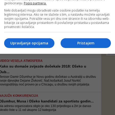
ABA...
geolociranju.
Popis partnera.
Igrač Cedevite je izabran glasovima trenera, navijača i zvaničnika
Neki dobavljači mogu obrađivati vaše osobne podatke na temelju
ABA lige
legitimnog interesa. Ako se ne slažete s tim, u nastavku možete upravljati
svojim opcijama. Potražite vezu pri dnu ove stranice ili na izborniku web-
lokacije za upravljanje pristankom ili povlačenje pristanka u postavkama
JEDAN OD NAJBOLJIH BH. KOŠARKAŠA
privatnosti i kolačića.
Džanan Musa dobio državljanstvo Hrvatske: Da li će...
Dobio sam sportsko državljanstvo i više nisam stranac na hrvatskim
parketima, tako da mi je drago što sam to ostvario - rekao je Musa
Upravljanje opcijama
Pristajem
VIDEO/ VESELA ATMOSFERA
Kako su domaće zvijezde dočekale 2018: Džeko u
Dub...
Teniser Damir Džumhur je Novu godinu dočekao u Australiji u društvu
svoje djevojke Dejane Živković. Naš košarkaš Jusuf Nurkić
novogodišnju noć proveo je u Chicagu, u društvu svojih prijatelja
NAJUŽA KONKURENCIJA
Džumhur, Musa i Džeko kandidati za sportistu godin...
Na adresu organizatora stiglo je oko 130 prijedloga a žiri je danas
skratio liste u 11 od ukupno 12 kategorija