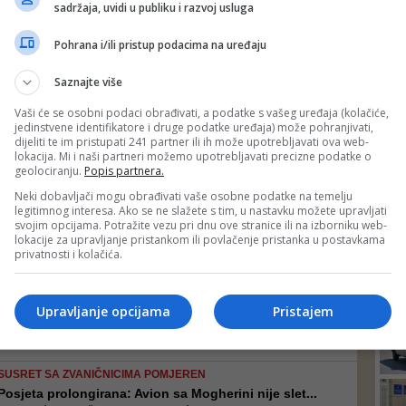
VAŽNA POSJETA ZA BIH
sadržaja, uvidi u publiku i razvoj usluga
DEP
Federica Mogherini danas boravi u Sarajevu
Predsjedavajući Zvizdić ranije je kazao da Mogherini donosi veoma
Pohrana i/ili pristup podacima na uređaju
važne poruke za BiH, a to je da su vrata EU otvorena za BiH, ali i da
će od dinamike ispunjavanja uvjeta koji su postavljeni pred BiH ovisiti
Saznajte više
i brzina pristupanja EU.
Vaši će se osobni podaci obrađivati, a podatke s vašeg uređaja (kolačiće,
jedinstvene identifikatore i druge podatke uređaja) može pohranjivati,
OBRAĆANJE U SRBIJANSKOM PARLAMENTU
dijeliti te im pristupati 241 partner ili ih može upotrebljavati ova web-
Šešeljevi radikali ometali govor Federice Mogheri...
lokacija. Mi i naši partneri možemo upotrebljavati precizne podatke o
Oni su izvjesili i transparente ''Srbijo, ne vjeruj Bruxellesu'', na
geolociranju.
Popis partnera.
srpskom i engleskom jeziku, a govor Mogherini ometali su i lupajući
po klupama u kojima su sjedili
Neki dobavljači mogu obrađivati vaše osobne podatke na temelju
legitimnog interesa. Ako se ne slažete s tim, u nastavku možete upravljati
svojim opcijama. Potražite vezu pri dnu ove stranice ili na izborniku web-
lokacije za upravljanje pristankom ili povlačenje pristanka u postavkama
SUSRET SA ZVANIČNICIMA
privatnosti i kolačića.
Federica Mogherini sutra u posjeti BiH
24
Visoka predstavnica i potpredsjednica Mogherini će se prvo sastati s
članovima Predsjedništva BiH
Upravljanje opcijama
Pristajem
SUSRET SA ZVANIČNICIMA POMJEREN
Posjeta prolongirana: Avion sa Mogherini nije slet...