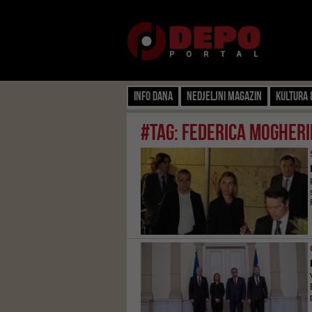
Info dana
Nedjeljni magazin
Kultura 
#tag: Federica Mogheri