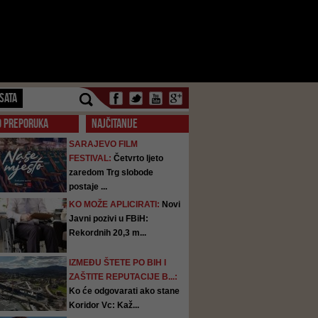
SATA
O PREPORUKA
NAJČITANIJE
SARAJEVO FILM
FESTIVAL:
Četvrto ljeto
zaredom Trg slobode
postaje ...
KO MOŽE APLICIRATI:
Novi
Javni pozivi u FBiH:
Rekordnih 20,3 m...
IZMEĐU ŠTETE PO BIH I
ZAŠTITE REPUTACIJE B...:
Ko će odgovarati ako stane
Koridor Vc: Kaž...