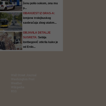
ženu polio sokom, ona mu
p...
OBAVIJEST IZ GRAS-A:
Izmjene trolejbuskog
saobraćaja zbog utakm...
OBJAVILA DETALJE
SUSRETA:
Sebija
Izetbegović otkrila kako je
od Erdo...
Wall Street Journal
Washington Post
Weather
Wikipedia
RSS