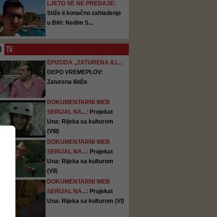
LJETO SE NE PREDAJE:
Stiže li konačno zahlađenje
u BiH: Nedim S...
O
TV
EPIZODA „ZATURENA ILI...:
DEPO VREMEPLOV:
Zaturena Ilidža
DOKUMENTARNI WEB
SERIJAL NA...:
Projekat
Una: Rijeka sa kulturom
(VIII)
DOKUMENTARNI WEB
SERIJAL NA...:
Projekat
Una: Rijeka sa kulturom
(VII)
DOKUMENTARNI WEB
SERIJAL NA...:
Projekat
Una: Rijeka sa kulturom (VI)