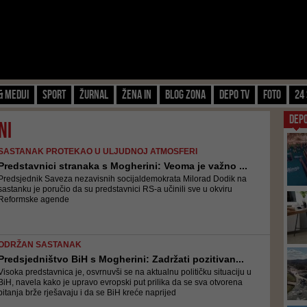
& Mediji
Sport
Žurnal
Žena IN
Blog zona
Depo TV
FOTO
24 
DEP
ni
SASTANAK PROTEKAO U ULJUDNOJ ATMOSFERI
Predstavnici stranaka s Mogherini: Veoma je važno ...
Predsjednik Saveza nezavisnih socijaldemokrata Milorad Dodik na
sastanku je poručio da su predstavnici RS-a učinili sve u okviru
Reformske agende
ODRŽAN SASTANAK
Predsjedništvo BiH s Mogherini: Zadržati pozitivan...
Visoka predstavnica je, osvrnuvši se na aktualnu političku situaciju u
BiH, navela kako je upravo evropski put prilika da se sva otvorena
pitanja brže rješavaju i da se BiH kreće naprijed