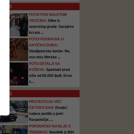
O
FOTO
FOTO/ POD NALETOM
VRUĆINA:
Slike iz
uzavrelog grada: Sarajevo
krcato ...
FOTO/ POVRATAK U
ANTIČKO DOBA:
Gladijatorske borbe: Ne,
ovo nisu filmske ...
FOTO DETALJI SA
KOŠEVA:
Spektakl pred
više od 60.000 ljudi: Dron
s...
SATA
PROTESTUJU VEĆ
ČETVRTI DAN:
Dvojici
rudara pozlilo u jami
Raspotočje, ...
PORODIČNO NASILJE U
TREBINJU:
Nasilnik iz BiH