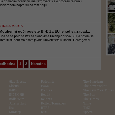
Sa domaćim zvaničnicima razgovarat će o procesu reformi i
ostvarenom napretku na tom polju
STIŽE 2. MARTA
Mogherini uoči posjete BiH: Za EU je rad sa zapad...
Ona će se prvo sastati sa članovima Predsjedništva BiH, a potom se
obratiti studentima osam javnih univerziteta u Bosni i Hercegovini
redhodna
1
2
Naredna
Glas Srpske
Pešćanik
The Guardian
Globus
POGO
The New Yorker
IMDb
Politika
The New York Times
INDEX.HR
Reddit
The Sun
Indie Wire
Reuters
The Times
Jutarnji list
Rotten Tomatoes
Time
Kurir
RTRS
TMZ
Miniclip
RTS
Tportal