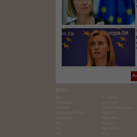
P
MEDIJI
Blin
e-! Online
24sata.hr
e-novine
Alternet
Empire Magazine
Associated Press
FaceTV
Artforum
Filmofilia
B92
Forbes
BBC
Fox News
Blic
FTV