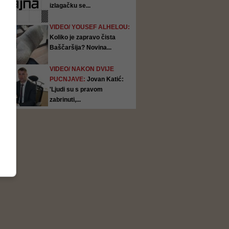
izlagačku se...
VIDEO/ YOUSEF ALHELOU:
Koliko je zapravo čista
Baščaršija? Novina...
VIDEO/ NAKON DVIJE
PUCNJAVE:
Jovan Katić:
'Ljudi su s pravom
zabrinuti,...