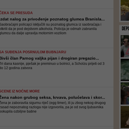
ČEKA SE PRESUDA
Izdat nalog za privođenje poznatog glumca Branisla...
Saobraćajni policajci isključili su poznatog glumca iz saobraćaja i
DEP
otkrili da je pod dejstvom alkohola. Policija je odmah zabranila
glumcu da dalje upravlja motornim vozilom
SA SUĐENJA POSRNULOM BUBNJARU
Bivši član Parnog valjka pijan i drogiran pregazio...
Tri dana kasnije, pješak je preminuo u bolnici, a Scholzu prijeti od 3
do 12 godina zatvora
SCENE IZ NOĆNE MORE
Žena nakon grubog seksa, krvava, polućelava i skor...
Žena je zaboravila sigurnu riječ (egg timer), ili ju zbog nekog drugog
zasad nepoznatog razloga nije izgovorila, pa je od svog ljubavnika
pokupila ozbiljne batine