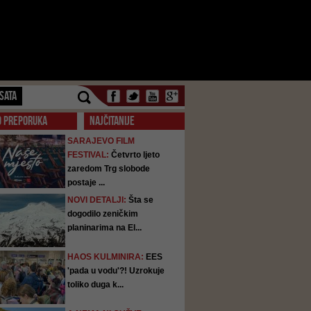
SATA
O PREPORUKA
NAJČITANIJE
SARAJEVO FILM
FESTIVAL:
Četvrto ljeto
zaredom Trg slobode
postaje ...
NOVI DETALJI:
Šta se
dogodilo zeničkim
planinarima na El...
HAOS KULMINIRA:
EES
'pada u vodu'?! Uzrokuje
toliko duga k...