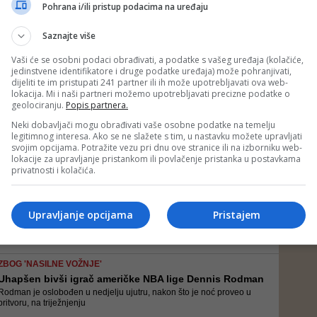
- Ne treba ljudima braniti, neka ljudi troše ono što imaju, gdje mogu,
Pohrana i/ili pristup podacima na uređaju
gdje im je jeftinije. U kafić ne mogu ići svi. Skupo je za nas to - kaže
Meho Šonjić iz Šibenika
Saznajte više
Vaši će se osobni podaci obrađivati, a podatke s vašeg uređaja (kolačiće,
jedinstvene identifikatore i druge podatke uređaja) može pohranjivati,
A UOPŠTE NIJE DJELOVAO PIJANO
dijeliti te im pristupati 241 partner ili ih može upotrebljavati ova web-
S novim zakonom nema šale: Vozio sa 4,59 promila a...
lokacija. Mi i naši partneri možemo upotrebljavati precizne podatke o
Saobraćajni policajci ponovili su alkotest, ne vjerujući u iskazanu
geolociranju.
Popis partnera.
količinu alkohola, jer vozač uopšte djelovao pijano i razgovjetno je
odgovarao na pitanja. Međutim, i ponovljeno mjerenje pokazalo je
Neki dobavljači mogu obrađivati vaše osobne podatke na temelju
isto - 4,59 promila
legitimnog interesa. Ako se ne slažete s tim, u nastavku možete upravljati
svojim opcijama. Potražite vezu pri dnu ove stranice ili na izborniku web-
lokacije za upravljanje pristankom ili povlačenje pristanka u postavkama
POZNATI GLUMAC ZAUSTAVLJEN NA CESTI
privatnosti i kolačića.
Policija ga uhvatila zbog vožnje pod uticajem alko...
Ovu vijest prvi je objavio američki portal TMZ, koji je prenio da je
Šerbedžija uhapšen zbog vožnje pod uticajem alkohola, kao i da je
Upravljanje opcijama
Pristajem
navodno pušten nakon što je platio kauciju
ZBOG 'NASILNE VOŽNJE'
Uhapšen bivši igrač američke NBA lige Dennis Rodman
Rodman je oslobođen u nedjelju ujutru, nakon što je noć proveo u
pritvoru, na triježnjenju