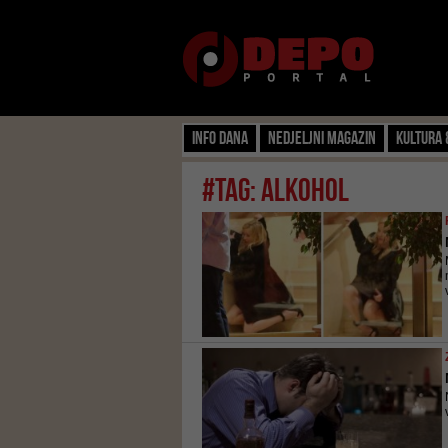
Info dana
Nedjeljni magazin
Kultura 
#tag: alkohol