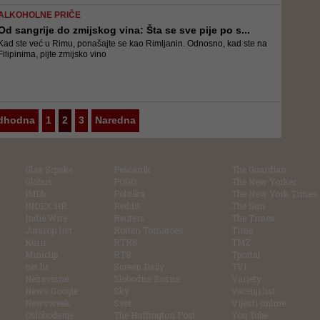
ALKOHOLNE PRIČE
Od sangrije do zmijskog vina: Šta se sve pije po s...
Kad ste već u Rimu, ponašajte se kao Rimljanin. Odnosno, kad ste na
Filipinima, pijte zmijsko vino
dhodna
1
2
3
Naredna
Glas Srpske
Pešćanik
The Guardian
Globus
POGO
The New Yorker
IMDb
Politika
The New York Times
INDEX.HR
Reddit
The Sun
Indie Wire
Reuters
The Times
Jutarnji list
Rotten Tomatoes
Time
Kurir
RTRS
TMZ
Miniclip
RTS
Tportal
net.hr
Screen Daily
TV1
Nezavisne
Slobodna Bosna
Variety
News Google
Sky
Večenji list
Newsweek
Svet
Vijesti online
Oslobođenje
The Huffington Post
You Tube