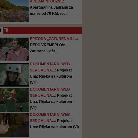
A NEMA NI GUŽVE:
Apartman na Jadranu za
manje od 70 KM, ruč...
O
TV
EPIZODA „ZATURENA ILI...:
DEPO VREMEPLOV:
Zaturena Ilidža
DOKUMENTARNI WEB
SERIJAL NA...:
Projekat
Una: Rijeka sa kulturom
(VIII)
DOKUMENTARNI WEB
SERIJAL NA...:
Projekat
Una: Rijeka sa kulturom
(VII)
DOKUMENTARNI WEB
SERIJAL NA...:
Projekat
Una: Rijeka sa kulturom (VI)