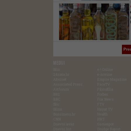
Pre
MEDIJI
Blin
e-! Online
24sata.hr
e-novine
Alternet
Empire Magazine
Associated Press
FaceTV
Artforum
Filmofilia
B92
Forbes
BBC
Fox News
Blic
FTV
Blinx
Hayat TV
Bussiness.hr
Health
CNN
HRT
Dnevni avaz
Gamespot
Dnevni list
Drudge Report