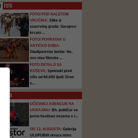
O
FOTO
FOTO/ POD NALETOM
VRUĆINA:
Slike iz
uzavrelog grada: Sarajevo
krcato ...
FOTO/ POVRATAK U
ANTIČKO DOBA:
Gladijatorske borbe: Ne,
ovo nisu filmske ...
FOTO DETALJI SA
KOŠEVA:
Spektakl pred
više od 60.000 ljudi: Dron
s...
SATA
UČESNICI AGENCIJE NA
UKRAJINU:
Bh. političar se
javno hvalisao vezama s r...
OD 12. AUGUSTA:
Galerija
ULUPUBiH otvara novu