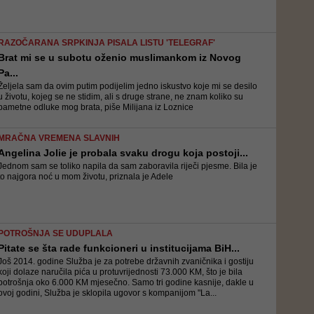
RAZOČARANA SRPKINJA PISALA LISTU 'TELEGRAF'
Brat mi se u subotu oženio muslimankom iz Novog
Pa...
Željela sam da ovim putim podijelim jedno iskustvo koje mi se desilo
u životu, kojeg se ne stidim, ali s druge strane, ne znam koliko su
pametne odluke mog brata, piše Milijana iz Loznice
MRAČNA VREMENA SLAVNIH
Angelina Jolie je probala svaku drogu koja postoji...
Jednom sam se toliko napila da sam zaboravila riječi pjesme. Bila je
to najgora noć u mom životu, priznala je Adele
POTROŠNJA SE UDUPLALA
Pitate se šta rade funkcioneri u institucijama BiH...
Još 2014. godine Služba je za potrebe državnih zvaničnika i gostiju
koji dolaze naručila pića u protuvrijednosti 73.000 KM, što je bila
potrošnja oko 6.000 KM mjesečno. Samo tri godine kasnije, dakle u
ovoj godini, Služba je sklopila ugovor s kompanijom "La...