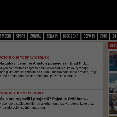
& Mediji
Sport
Žurnal
Žena IN
Blog zona
Depo TV
FOTO
24 
DEP
FOTO/ BIO JE TO PRAVI DERNEK
Na zabavi Jennifer Aniston pojavio se i Brad Pitt,...
Miljenica Amerike i najveća holivudska slatkica, kako joj tepaju
mediji, itekako se opustila na tulumu, možda čak i malo previše, jer je
vidno pripita pala niz stepenice dok je izlazila iz hotela
ZA JUTRO BEZ MAMURLUKA
Malo ste zaglavili i pretjerali? Pojedite OVU hran...
Nakon koje čašice omiljenog alkoholnog pića, vjerujemo kako biste
vrlo rado pojeli sočni hamburger