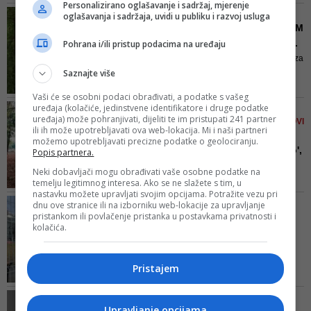
Personalizirano oglašavanje i sadržaj, mjerenje
prije 30 godina doprinio da se
prostoru BiH!
ZNAČAJNA SREDSTVA
oglašavanja i sadržaja, uvidi u publiku i razvoj usluga
organizacija referenduma
Gradu Tuzla oko milion KM
uspješno odradi, na koji način su
iz EU IPA programa za ur...
Pohrana i/ili pristup podacima na uređaju
svoj doprinos dali brojni ljudi iz
Biće uređeno 16 mikro lokacija za
javnog života, umjetnici,
Saznajte više
odmorišta i relaksaciju,
književnici, filmski i pozorišni
biciklistička staza, postavljena
radnici, muzičari... A, bilo je i
Vaši će se osobni podaci obrađivati, a podatke s vašeg
LED rasvjeta duž pristupne ceste,
onih...
uređaja (kolačiće, jedinstvene identifikatore i druge podatke
FOTO/ ZAPUŠTENI DIO
igralište za djecu, klupe i ostali
uređaja) može pohranjivati, dijeliti te im pristupati 241 partner
SARAJEVA DOBIO SKROZ NOVI
mobilijar
ili ih može upotrebljavati ova web-lokacija. Mi i naši partneri
IZGLED
možemo upotrebljavati precizne podatke o geolociranju.
Kampus UNSA 'progledao',
Popis partnera.
radnici Parka se izborili...
Neki dobavljači mogu obrađivati vaše osobne podatke na
Svi komunalni radnici ovog
temelju legitimnog interesa. Ako se ne slažete s tim, u
nastavku možete upravljati svojim opcijama. Potražite vezu pri
preduzeća dobit će zasluženu
FOTO/ NAKON ZAVRŠETKA
dnu ove stranice ili na izborniku web-lokacije za upravljanje
stimulaciju na platu, čime će se
pristankom ili povlačenje pristanka u postavkama privatnosti i
PRVE FAZE PROJEKTA
stvoriti uslovi za trajno povećanje
kolačića.
Počinje uređenje šetnice
ličnog dohotka, kazao je Mandić
na lijevoj obali Miljacke...
Prvom fazom ovog projekta
Pristajem
uređena je šetnica od mosta
Suade i Olge do mosta „Ars Aevi“
DOM JE NAJBITNIJI
ukupne dužine 400 metara, a
Upravljanje opcijama