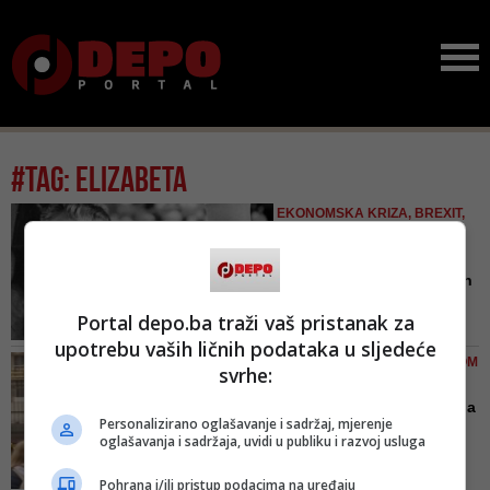
#tag: elizabeta
EKONOMSKA KRIZA, BREXIT,
INFLACIJA, NEZAVISNOST
ZEMALJA...
Raspad Kraljevstva nakon
smrti Elizabete II, kao J...
Portal depo.ba traži vaš pristanak za
Pitanja moguće nezavisnosti
upotrebu vaših ličnih podataka u sljedeće
Škotske i Velsa i ujedinjenja Irske,
MNOGO POSLA PRED VELIKOM
svrhe:
donose i pitanje održivosti
BRITANIJOM
Kraljevstva
Kako su i pčele saznale da
Personalizirano oglašavanje i sadržaj, mjerenje
je umrla kraljica Eliza...
oglašavanja i sadržaja, uvidi u publiku i razvoj usluga
Ponovit će se tradicije koje nisu
izvođene 70 godina
Pohrana i/ili pristup podacima na uređaju