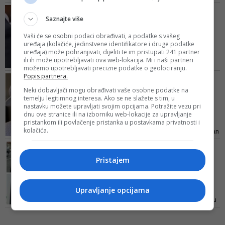
VIDEO/ KRŠENJE
Saznajte više
PROTOKOLA?
Obožavateljica zgrabila
Vaši će se osobni podaci obrađivati, a podatke s vašeg
kralja Charlesa III. i pol...
uređaja (kolačiće, jedinstvene identifikatore i druge podatke
uređaja) može pohranjivati, dijeliti te im pristupati 241 partner
Ljudi su ispred Buckinghamske
ili ih može upotrebljavati ova web-lokacija. Mi i naši partneri
palače cijelo jutro stajali i čekali
možemo upotrebljavati precizne podatke o geolociranju.
njegov dolazak
Popis partnera.
TRZAVICE PREVLADALE I U
SMRTI
Neki dobavljači mogu obrađivati vaše osobne podatke na
temelju legitimnog interesa. Ako se ne slažete s tim, u
Drama i dalje trese
nastavku možete upravljati svojim opcijama. Potražite vezu pri
kraljevsku porodicu,
dnu ove stranice ili na izborniku web-lokacije za upravljanje
Charles k...
pristankom ili povlačenje pristanka u postavkama privatnosti i
kolačića.
Glasnogovornik Harryja i Meghan
potvrdio da će ona ostati u
ŠTA BH. GRAĐANI KAŽU O
Londonu
SMRTI KRALJICE
Pristajem
'Baš me briga. Pored
ovakve nam države, ja da
brin...
Upravljanje opcijama
Mišljenja su podijeljena, neka su
iznenađujuća...