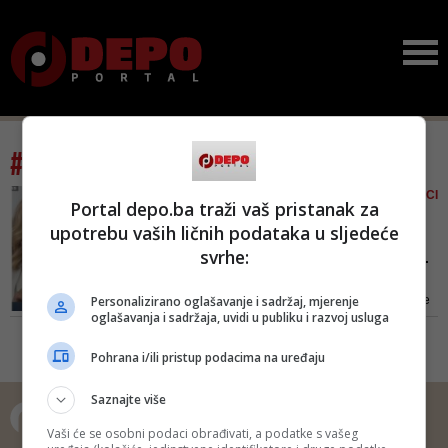
#tag: Dževad Poturak
VIDEO/ SEKSIZAM NA SJEDNICI
Portal depo.ba traži vaš pristanak za
SKUPŠTINE KS
upotrebu vaših ličnih podataka u sljedeće
Kako je došlo do žestoke
svrhe:
rasprave o haljini minist...
Burna rasprava uslijedila je
Personalizirano oglašavanje i sadržaj, mjerenje
nakon što je Poturak kazao da je
oglašavanja i sadržaja, uvidi u publiku i razvoj usluga
ministrica Nikolić "jako
neprimjereno obučena, ko da je
Pohrana i/ili pristup podacima na uređaju
pošla na plažu" te da joj "fale
samo krtola i paradajz da stavi
Saznajte više
pored sebe"
Vaši će se osobni podaci obrađivati, a podatke s vašeg