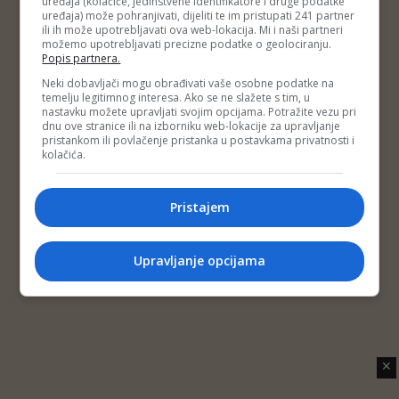
uređaja (kolačiće, jedinstvene identifikatore i druge podatke
Copyright © 2014 Depo Portal
uređaja) može pohranjivati, dijeliti te im pristupati 241 partner
Impressum
Kontakt
Marketing
Privatnost korisnika
ili ih može upotrebljavati ova web-lokacija. Mi i naši partneri
O nama
možemo upotrebljavati precizne podatke o geolociranju.
Popis partnera.
Neki dobavljači mogu obrađivati vaše osobne podatke na
temelju legitimnog interesa. Ako se ne slažete s tim, u
nastavku možete upravljati svojim opcijama. Potražite vezu pri
dnu ove stranice ili na izborniku web-lokacije za upravljanje
pristankom ili povlačenje pristanka u postavkama privatnosti i
kolačića.
Pristajem
Upravljanje opcijama
✕