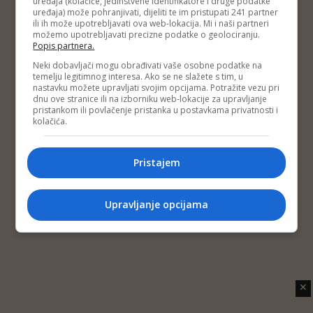
uređaja (kolačiće, jedinstvene identifikatore i druge podatke
Copyright © 2014 Depo Portal
uređaja) može pohranjivati, dijeliti te im pristupati 241 partner
Impressum
Kontakt
Marketing
Privatnost korisnika
ili ih može upotrebljavati ova web-lokacija. Mi i naši partneri
O nama
možemo upotrebljavati precizne podatke o geolociranju.
Popis partnera.
Neki dobavljači mogu obrađivati vaše osobne podatke na
temelju legitimnog interesa. Ako se ne slažete s tim, u
nastavku možete upravljati svojim opcijama. Potražite vezu pri
dnu ove stranice ili na izborniku web-lokacije za upravljanje
pristankom ili povlačenje pristanka u postavkama privatnosti i
kolačića.
Pristajem
Upravljanje opcijama
✕