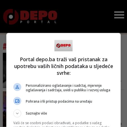
#tag: posthumno
DRUGA GODIŠNJICA SMRTI
Portal depo.ba traži vaš pristanak za
Ratni portreti Sarajeva:
upotrebu vaših ličnih podataka u sljedeće
Posthumna izložba
svrhe:
fotogra...
Izložba će biti otvorena u utorak,
Personalizirano oglašavanje i sadržaj, mjerenje
2. avgusta u 18.00 sati u Galeriji
oglašavanja i sadržaja, uvidi u publiku i razvoj usluga
Zvono (prostor Galerije Charlama
PRVA GODIŠNJICA SMRTI
Depot), a posjetioci je mogu
Posthumna promocija
Pohrana i/ili pristup podacima na uređaju
pogledati do 15. avgusta
knjige 'Ne pucaj!' Jovana
Divj...
Saznajte više
Iako je u publici bilo “šaroliko
Vaši će se osobni podaci obrađivati, a podatke s vašeg
društvo”, kako je kazao jedan od