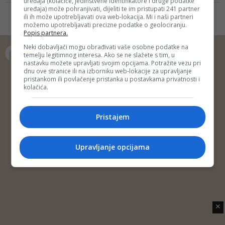
uređaja (kolačiće, jedinstvene identifikatore i druge podatke
promotora, velika posjećenost
uređaja) može pohranjivati, dijeliti te im pristupati 241 partner
svjedoči da su mnogi ljudi iskreno
ili ih može upotrebljavati ova web-lokacija. Mi i naši partneri
možemo upotrebljavati precizne podatke o geolociranju.
voljeli Divjaka zbog njegove
Popis partnera.
visokomoralne ličnosti
Neki dobavljači mogu obrađivati vaše osobne podatke na
temelju legitimnog interesa. Ako se ne slažete s tim, u
nastavku možete upravljati svojim opcijama. Potražite vezu pri
Copyright © 2014 Depo Portal
dnu ove stranice ili na izborniku web-lokacije za upravljanje
pristankom ili povlačenje pristanka u postavkama privatnosti i
Impressum
Kontakt
Marketing
Privatnost korisnika
kolačića.
O nama
Pristajem
Upravljanje opcijama
✕