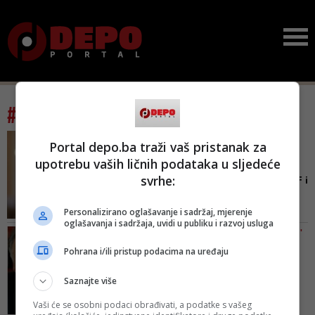
#tag: građanska država
IZ DEMOKRATSKE FRONTE
Portal depo.ba traži vaš pristanak za
NAKON ODLUKE SUDA U
upotrebu vaših ličnih podataka u sljedeće
STRAZBURU
svrhe:
Još jedan dokaz da su DF i
Željko Komšić u pravu: ...
Personalizirano oglašavanje i sadržaj, mjerenje
Na ovaj način Evropski sud za
oglašavanja i sadržaja, uvidi u publiku i razvoj usluga
ljudska prava je potvrdio da
DETALJI 'APELA ZA SPAS BIH'
Republika Hrvatska nema
Intrigantni dokument
Pohrana i/ili pristup podacima na uređaju
nikakvo pravo da se miješa u
Mesića, Bogićevića i
unutarnja pitanja Bosne i
Tupurkov...
Saznajte više
Hercegovine, a koja se konkretno
Nacional objavljuje radni nacrt
tiču izbornog procesa u Bosni i
Vaši će se osobni podaci obrađivati, a podatke s vašeg
‘Apela za spas Bosne i
Hercegovini, što Demokratska