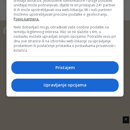
uređaja (kolačiće, jedinstvene identifikatore i druge podatke
Hercegovine’ koji zajednički
fronta već godinama istič...
uređaja) može pohranjivati, dijeliti te im pristupati 241 partner
izrađuju demokratski orijentirani
ili ih može upotrebljavati ova web-lokacija. Mi i naši partneri
možemo upotrebljavati precizne podatke o geolociranju.
članovi posljednjeg
Popis partnera.
predsjedništva SFRJ Stjepan
Mesić, Bogić Bogićević i Vasil
Neki dobavljači mogu obrađivati vaše osobne podatke na
temelju legitimnog interesa. Ako se ne slažete s tim, u
Tupurkovski
nastavku možete upravljati svojim opcijama. Potražite vezu pri
Copyright © 2014 Depo Portal
dnu ove stranice ili na izborniku web-lokacije za upravljanje
pristankom ili povlačenje pristanka u postavkama privatnosti i
Impressum
Kontakt
Marketing
Privatnost korisnika
kolačića.
O nama
Pristajem
Upravljanje opcijama
✕