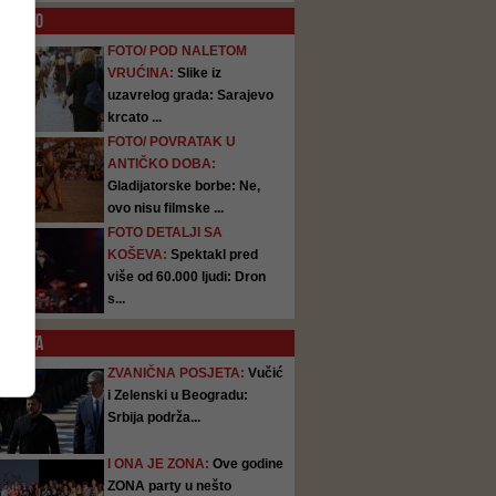
O
FOTO
FOTO/ POD NALETOM
VRUĆINA:
Slike iz
uzavrelog grada: Sarajevo
krcato ...
FOTO/ POVRATAK U
ANTIČKO DOBA:
Gladijatorske borbe: Ne,
ovo nisu filmske ...
FOTO DETALJI SA
KOŠEVA:
Spektakl pred
više od 60.000 ljudi: Dron
s...
SATA
ZVANIČNA POSJETA:
Vučić
i Zelenski u Beogradu:
Srbija podrža...
I ONA JE ZONA:
Ove godine
ZONA party u nešto