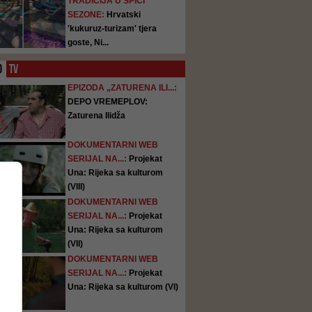
TRADICIJA U ŠPICI
SEZONE:
Hrvatski
'kukuruz-turizam' tjera
goste, Ni...
O
TV
EPIZODA „ZATURENA ILI...:
DEPO VREMEPLOV:
Zaturena Ilidža
DOKUMENTARNI WEB
SERIJAL NA...:
Projekat
Una: Rijeka sa kulturom
(VIII)
DOKUMENTARNI WEB
SERIJAL NA...:
Projekat
Una: Rijeka sa kulturom
(VII)
DOKUMENTARNI WEB
SERIJAL NA...:
Projekat
Una: Rijeka sa kulturom (VI)