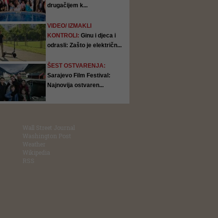
drugačijem k...
VIDEO/ IZMAKLI
KONTROLI:
Ginu i djeca i
odrasli: Zašto je električn...
ŠEST OSTVARENJA:
Sarajevo Film Festival:
Najnovija ostvaren...
Wall Street Journal
Washington Post
Weather
Wikipedia
RSS