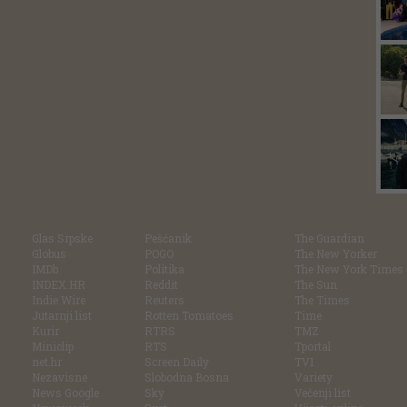
Glas Srpske
Pešćanik
The Guardian
Globus
POGO
The New Yorker
IMDb
Politika
The New York Times
INDEX.HR
Reddit
The Sun
Indie Wire
Reuters
The Times
Jutarnji list
Rotten Tomatoes
Time
Kurir
RTRS
TMZ
Miniclip
RTS
Tportal
net.hr
Screen Daily
TV1
Nezavisne
Slobodna Bosna
Variety
News Google
Sky
Večenji list