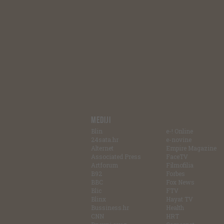
MEDIJI
Blin
e-! Online
24sata.hr
e-novine
Alternet
Empire Magazine
Associated Press
FaceTV
Artforum
Filmofilia
B92
Forbes
BBC
Fox News
Blic
FTV
Blinx
Hayat TV
Bussiness.hr
Health
CNN
HRT