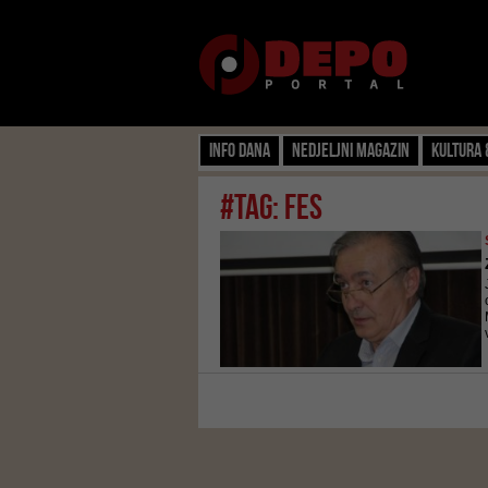
Info dana
Nedjeljni magazin
Kultura 
#tag: fes