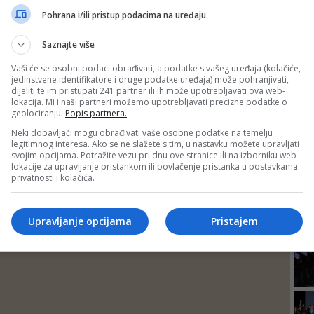
DEP
Pohrana i/ili pristup podacima na uređaju
Saznajte više
Vaši će se osobni podaci obrađivati, a podatke s vašeg uređaja (kolačiće,
jedinstvene identifikatore i druge podatke uređaja) može pohranjivati,
dijeliti te im pristupati 241 partner ili ih može upotrebljavati ova web-
lokacija. Mi i naši partneri možemo upotrebljavati precizne podatke o
geolociranju.
Popis partnera.
Neki dobavljači mogu obrađivati vaše osobne podatke na temelju
legitimnog interesa. Ako se ne slažete s tim, u nastavku možete upravljati
svojim opcijama. Potražite vezu pri dnu ove stranice ili na izborniku web-
lokacije za upravljanje pristankom ili povlačenje pristanka u postavkama
privatnosti i kolačića.
24
Upravljanje opcijama
Pristajem