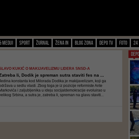
& Mediji
Sport
Žurnal
Žena IN
Blog zona
Depo TV
FOTO
24 
DEP
SLAVO KUKIĆ O MAKIJAVELIZMU LIDERA SNSD-A
Zatreba li, Dodik je spreman sutra staviti fes na ...
Jedina konstanta kod Milorada Dodika je makijavelizam, koji ga
održava u sedlu vlasti. Zbog toga je iz pozicije reformiste Ante
Markovića i zaljubljenika u ideju socijaldemokracije evoluirao u
velikog Srbina, a sutra je, zatreba li, spreman na glavu staviti...