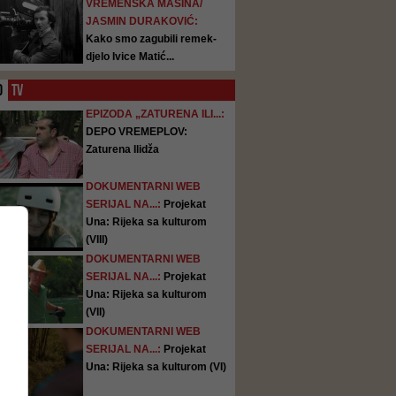
VREMENSKA MAŠINA/
JASMIN DURAKOVIĆ:
Kako smo zagubili remek-
djelo Ivice Matić...
O
TV
EPIZODA „ZATURENA ILI...:
DEPO VREMEPLOV:
Zaturena Ilidža
DOKUMENTARNI WEB
SERIJAL NA...:
Projekat
Una: Rijeka sa kulturom
(VIII)
DOKUMENTARNI WEB
SERIJAL NA...:
Projekat
Una: Rijeka sa kulturom
(VII)
DOKUMENTARNI WEB
SERIJAL NA...:
Projekat
Una: Rijeka sa kulturom (VI)