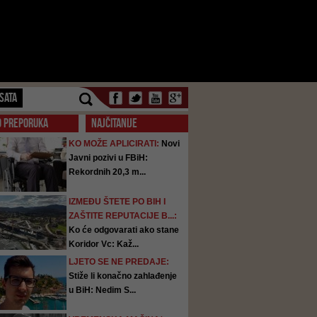
SATA
O PREPORUKA
NAJČITANIJE
KO MOŽE APLICIRATI:
Novi
Javni pozivi u FBiH:
Rekordnih 20,3 m...
IZMEĐU ŠTETE PO BIH I
ZAŠTITE REPUTACIJE B...:
Ko će odgovarati ako stane
Koridor Vc: Kaž...
LJETO SE NE PREDAJE:
Stiže li konačno zahlađenje
u BiH: Nedim S...