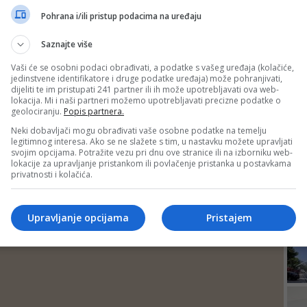
DEP
Pohrana i/ili pristup podacima na uređaju
Saznajte više
Vaši će se osobni podaci obrađivati, a podatke s vašeg uređaja (kolačiće,
jedinstvene identifikatore i druge podatke uređaja) može pohranjivati,
dijeliti te im pristupati 241 partner ili ih može upotrebljavati ova web-
lokacija. Mi i naši partneri možemo upotrebljavati precizne podatke o
geolociranju.
Popis partnera.
Neki dobavljači mogu obrađivati vaše osobne podatke na temelju
legitimnog interesa. Ako se ne slažete s tim, u nastavku možete upravljati
svojim opcijama. Potražite vezu pri dnu ove stranice ili na izborniku web-
lokacije za upravljanje pristankom ili povlačenje pristanka u postavkama
privatnosti i kolačića.
24
Upravljanje opcijama
Pristajem