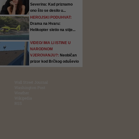
Severina: Kad priznamo
ono što se desilo u...
HEROJSKI PODUHVAT:
Drama na Hvaru:
Helikopter sletio na stije...
VIDEO/ IMA LI ISTINE U
NARODNOM
VJEROVANJU?:
Neobičan
prizor kod Brčkog oduševio
ljude:...
Wall Street Journal
Washington Post
Weather
Wikipedia
RSS