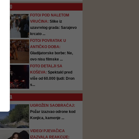
O
FOTO
FOTO/ POD NALETOM
VRUĆINA:
Slike iz
uzavrelog grada: Sarajevo
krcato ...
FOTO/ POVRATAK U
ANTIČKO DOBA:
Gladijatorske borbe: Ne,
ovo nisu filmske ...
FOTO DETALJI SA
KOŠEVA:
Spektakl pred
više od 60.000 ljudi: Dron
s...
SATA
UGROŽEN SAOBRAĆAJ:
Požar izazvao odrone kod
Konjica, kamenje ...
VIDEO/ PJEVAČICA
IZAZVALA REAKCIJE: