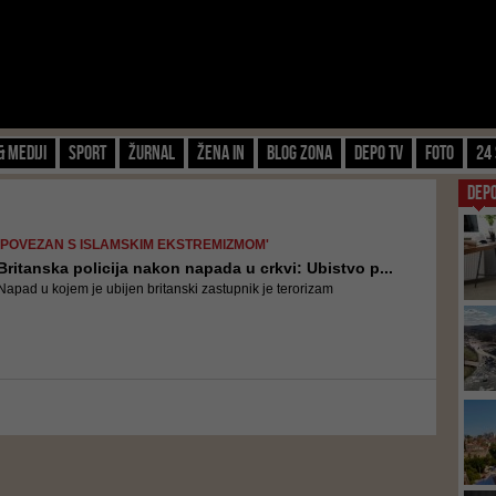
& Mediji
Sport
Žurnal
Žena IN
Blog zona
Depo TV
FOTO
24 
DEP
'POVEZAN S ISLAMSKIM EKSTREMIZMOM'
Britanska policija nakon napada u crkvi: Ubistvo p...
Napad u kojem je ubijen britanski zastupnik je terorizam