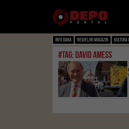
Info dana
Nedjeljni magazin
Kultura 
#tag: David Amess