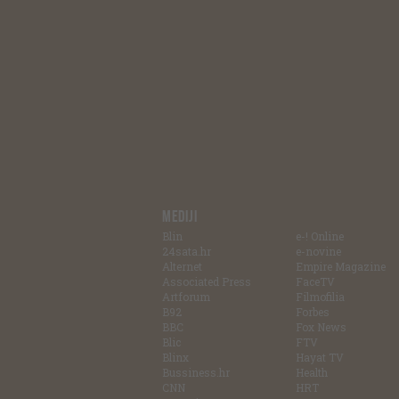
MEDIJI
Blin
e-! Online
24sata.hr
e-novine
Alternet
Empire Magazine
Associated Press
FaceTV
Artforum
Filmofilia
B92
Forbes
BBC
Fox News
Blic
FTV
Blinx
Hayat TV
Bussiness.hr
Health
CNN
HRT