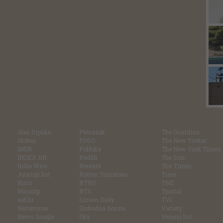
Glas Srpske
Pešćanik
The Guardian
Globus
POGO
The New Yorker
IMDb
Politika
The New York Times
INDEX.HR
Reddit
The Sun
Indie Wire
Reuters
The Times
Jutarnji list
Rotten Tomatoes
Time
Kurir
RTRS
TMZ
Miniclip
RTS
Tportal
net.hr
Screen Daily
TV1
Nezavisne
Slobodna Bosna
Variety
News Google
Sky
Večenji list