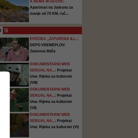
A NEMA NI GUŽVE:
Apartman na Jadranu za
manje od 70 KM, ruč...
O
TV
EPIZODA „ZATURENA ILI...:
DEPO VREMEPLOV:
Zaturena Ilidža
DOKUMENTARNI WEB
SERIJAL NA...:
Projekat
Una: Rijeka sa kulturom
(VIII)
DOKUMENTARNI WEB
SERIJAL NA...:
Projekat
Una: Rijeka sa kulturom
(VII)
DOKUMENTARNI WEB
SERIJAL NA...:
Projekat
Una: Rijeka sa kulturom (VI)