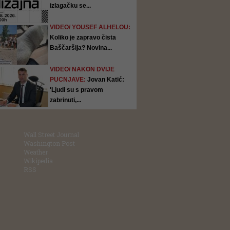
izlagačku se...
VIDEO/ YOUSEF ALHELOU:
Koliko je zapravo čista
Baščaršija? Novina...
VIDEO/ NAKON DVIJE
PUCNJAVE:
Jovan Katić:
'Ljudi su s pravom
zabrinuti,...
Wall Street Journal
Washington Post
Weather
Wikipedia
RSS