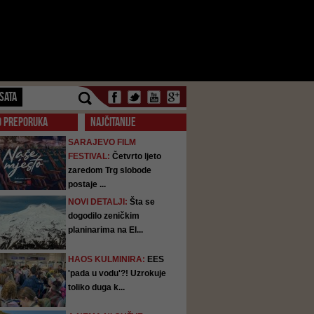
SATA
O PREPORUKA
NAJČITANIJE
SARAJEVO FILM
FESTIVAL:
Četvrto ljeto
zaredom Trg slobode
postaje ...
NOVI DETALJI:
Šta se
dogodilo zeničkim
planinarima na El...
HAOS KULMINIRA:
EES
'pada u vodu'?! Uzrokuje
toliko duga k...