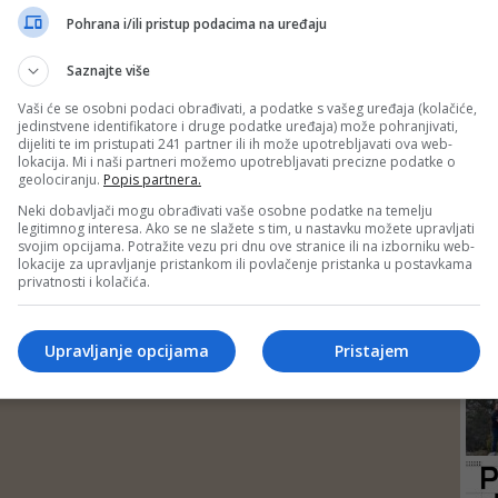
DEP
Pohrana i/ili pristup podacima na uređaju
Saznajte više
Vaši će se osobni podaci obrađivati, a podatke s vašeg uređaja (kolačiće,
jedinstvene identifikatore i druge podatke uređaja) može pohranjivati,
dijeliti te im pristupati 241 partner ili ih može upotrebljavati ova web-
lokacija. Mi i naši partneri možemo upotrebljavati precizne podatke o
geolociranju.
Popis partnera.
Neki dobavljači mogu obrađivati vaše osobne podatke na temelju
legitimnog interesa. Ako se ne slažete s tim, u nastavku možete upravljati
svojim opcijama. Potražite vezu pri dnu ove stranice ili na izborniku web-
lokacije za upravljanje pristankom ili povlačenje pristanka u postavkama
privatnosti i kolačića.
24
Upravljanje opcijama
Pristajem