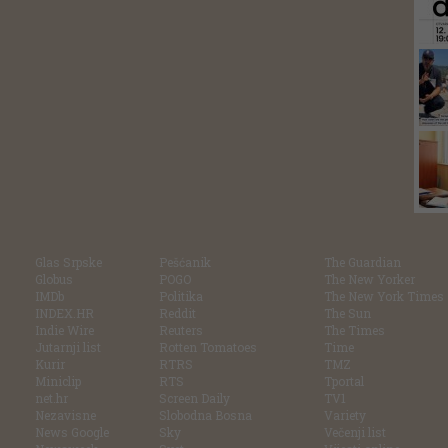
Glas Srpske
Pešćanik
The Guardian
Globus
POGO
The New Yorker
IMDb
Politika
The New York Times
INDEX.HR
Reddit
The Sun
Indie Wire
Reuters
The Times
Jutarnji list
Rotten Tomatoes
Time
Kurir
RTRS
TMZ
Miniclip
RTS
Tportal
net.hr
Screen Daily
TV1
Nezavisne
Slobodna Bosna
Variety
News Google
Sky
Večenji list