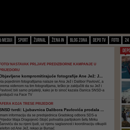
& Mediji
Sport
Žurnal
Žena IN
Blog zona
Depo TV
FOTO
24 
DEP
FOTO/ NASTAVAK PRLJAVE PREDIZBORNE KAMPANJE U
PRIJEDORU
Objavljene kompromitirajuće fotografije Ane Jež: J...
Na pojedinim fotografijama nalaze se Ana Jež i Dalibor Pavlović, a
prema viđenom na tim fotografijama, teško je zaključiti da su Jež i
Pavlović bili samo prijatelji, kako je to sinoć kazala članica SNSD-a
gostujući na Face TV
AFERA KOJA TRESE PRIJEDOR
SNSD tvrdi: Ljubavnica Dalibora Pavlovića prodala ...
Imam informaciju da se predsjednica Gradskog odbora SDS-a
Prijedor Maja Dragojević-Stojić pohvalila partijskom šefu Mirku
Šaroviću da su njeni ljudi, uz njenu saglasnost i koordinaciju otkupili
telefon od Ane Jež, rekao je Bursać