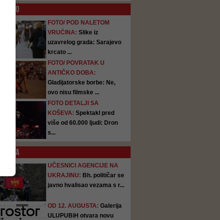
O
FOTO
FOTO/ POD NALETOM
VRUĆINA:
Slike iz
uzavrelog grada: Sarajevo
krcato ...
FOTO/ POVRATAK U
ANTIČKO DOBA:
Gladijatorske borbe: Ne,
ovo nisu filmske ...
FOTO DETALJI SA
KOŠEVA:
Spektakl pred
više od 60.000 ljudi: Dron
s...
SATA
UČESNICI AGENCIJE NA
UKRAJINU:
Bh. političar se
javno hvalisao vezama s r...
OD 12. AUGUSTA:
Galerija
ULUPUBiH otvara novu