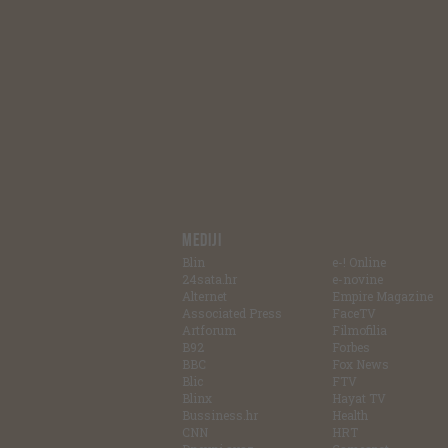
MEDIJI
Blin
e-! Online
24sata.hr
e-novine
Alternet
Empire Magazine
Associated Press
FaceTV
Artforum
Filmofilia
B92
Forbes
BBC
Fox News
Blic
FTV
Blinx
Hayat TV
Bussiness.hr
Health
CNN
HRT