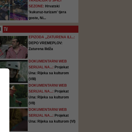
TRADICIJA U ŠPICI
SEZONE:
Hrvatski
'kukuruz-turizam' tjera
goste, Ni...
O
TV
EPIZODA „ZATURENA ILI...:
DEPO VREMEPLOV:
Zaturena Ilidža
DOKUMENTARNI WEB
SERIJAL NA...:
Projekat
Una: Rijeka sa kulturom
(VIII)
DOKUMENTARNI WEB
SERIJAL NA...:
Projekat
Una: Rijeka sa kulturom
(VII)
DOKUMENTARNI WEB
SERIJAL NA...:
Projekat
Una: Rijeka sa kulturom (VI)