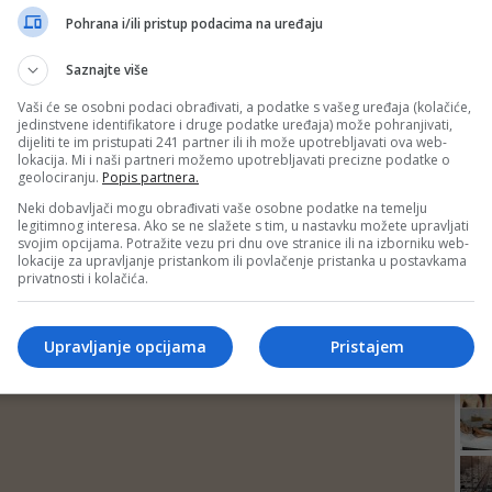
DEP
Pohrana i/ili pristup podacima na uređaju
Saznajte više
Vaši će se osobni podaci obrađivati, a podatke s vašeg uređaja (kolačiće,
jedinstvene identifikatore i druge podatke uređaja) može pohranjivati,
dijeliti te im pristupati 241 partner ili ih može upotrebljavati ova web-
lokacija. Mi i naši partneri možemo upotrebljavati precizne podatke o
geolociranju.
Popis partnera.
Neki dobavljači mogu obrađivati vaše osobne podatke na temelju
legitimnog interesa. Ako se ne slažete s tim, u nastavku možete upravljati
svojim opcijama. Potražite vezu pri dnu ove stranice ili na izborniku web-
lokacije za upravljanje pristankom ili povlačenje pristanka u postavkama
privatnosti i kolačića.
24
Upravljanje opcijama
Pristajem