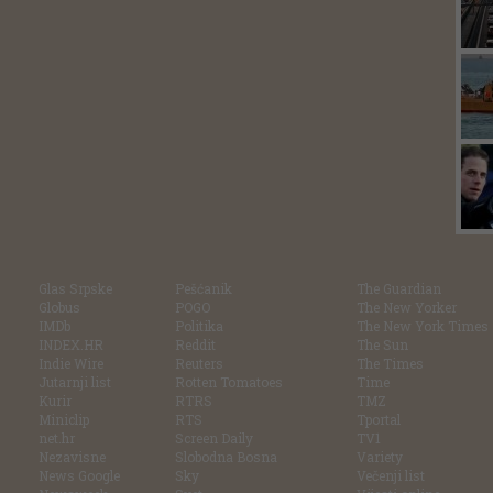
Glas Srpske
Pešćanik
The Guardian
Globus
POGO
The New Yorker
IMDb
Politika
The New York Times
INDEX.HR
Reddit
The Sun
Indie Wire
Reuters
The Times
Jutarnji list
Rotten Tomatoes
Time
Kurir
RTRS
TMZ
Miniclip
RTS
Tportal
net.hr
Screen Daily
TV1
Nezavisne
Slobodna Bosna
Variety
News Google
Sky
Večenji list