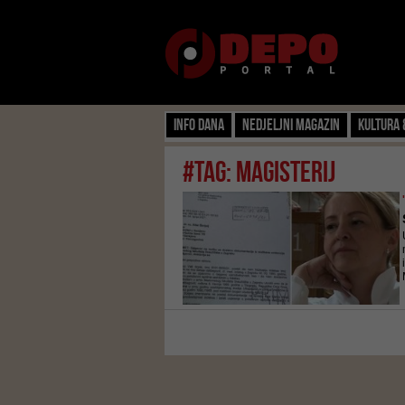
Info dana
Nedjeljni magazin
Kultura 
#tag: magisterij