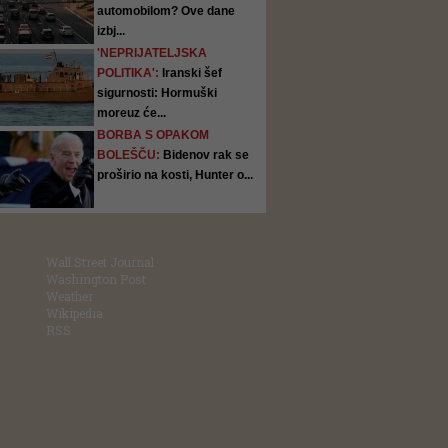
automobilom? Ove dane
izbj...
'NEPRIJATELJSKA
POLITIKA':
Iranski šef
sigurnosti: Hormuški
moreuz će...
BORBA S OPAKOM
BOLEŠČU:
Bidenov rak se
proširio na kosti, Hunter o...
Wall Street Journal
Washington Post
Weather
Wikipedia
RSS