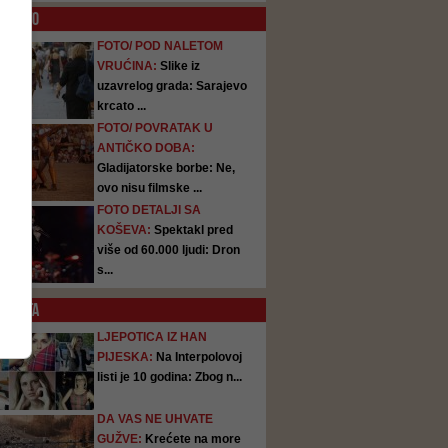
O
FOTO
FOTO/ POD NALETOM
VRUĆINA:
Slike iz
uzavrelog grada: Sarajevo
krcato ...
FOTO/ POVRATAK U
ANTIČKO DOBA:
Gladijatorske borbe: Ne,
ovo nisu filmske ...
FOTO DETALJI SA
KOŠEVA:
Spektakl pred
više od 60.000 ljudi: Dron
s...
SATA
LJEPOTICA IZ HAN
PIJESKA:
Na Interpolovoj
listi je 10 godina: Zbog n...
DA VAS NE UHVATE
GUŽVE:
Krećete na more