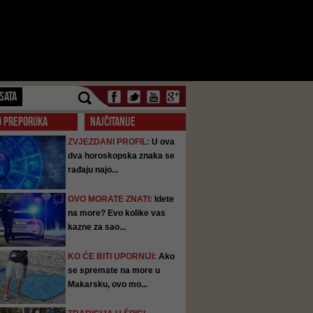
SATA
O PREPORUKA
NAJČITANIJE
ZVJEZDANI PROFIL:
U ova
dva horoskopska znaka se
rađaju najo...
OVO MORATE ZNATI:
Idete
na more? Evo kolike vas
kazne za sao...
KO ĆE BITI UPORNIJI:
Ako
se spremate na more u
Makarsku, ovo mo...