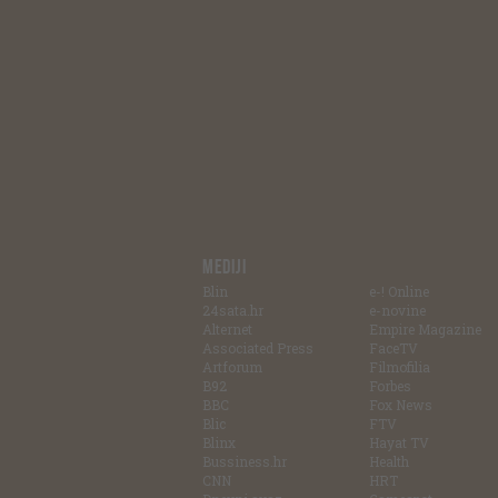
MEDIJI
Blin
e-! Online
24sata.hr
e-novine
Alternet
Empire Magazine
Associated Press
FaceTV
Artforum
Filmofilia
B92
Forbes
BBC
Fox News
Blic
FTV
Blinx
Hayat TV
Bussiness.hr
Health
CNN
HRT