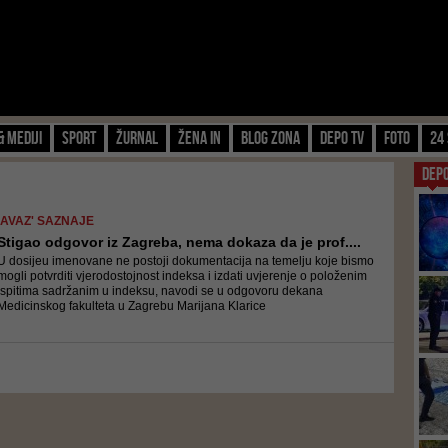
& Mediji
Sport
Žurnal
Žena IN
Blog zona
Depo TV
FOTO
24 
DEP
'AVAZ' SAZNAJE
Stigao odgovor iz Zagreba, nema dokaza da je prof....
U dosijeu imenovane ne postoji dokumentacija na temelju koje bismo
mogli potvrditi vjerodostojnost indeksa i izdati uvjerenje o položenim
ispitima sadržanim u indeksu, navodi se u odgovoru dekana
Medicinskog fakulteta u Zagrebu Marijana Klarice