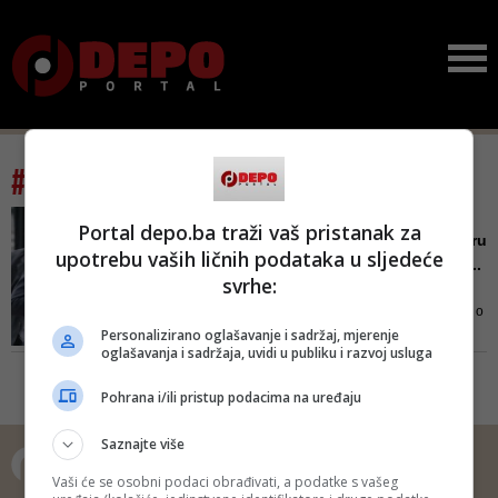
#tag: sabina berberović
'PREKO ŠTELE' ILI NE
Portal depo.ba traži vaš pristanak za
Na osnovu čega su u Zetru
upotrebu vaših ličnih podataka u sljedeće
pozvani Bakirova sestra ...
svrhe:
Ministar zdravstva KS Haris
Vranić jučer je naveo da se radi o
Personalizirano oglašavanje i sadržaj, mjerenje
amoralnom i licemjernom činu
oglašavanja i sadržaja, uvidi u publiku i razvoj usluga
Pohrana i/ili pristup podacima na uređaju
Saznajte više
Vaši će se osobni podaci obrađivati, a podatke s vašeg