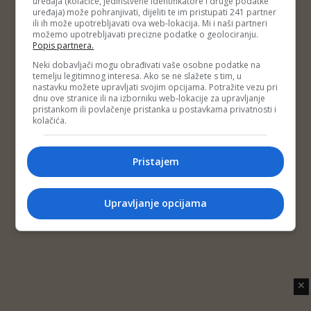
uređaja (kolačiće, jedinstvene identifikatore i druge podatke
Copyright © 2014 Depo Portal
uređaja) može pohranjivati, dijeliti te im pristupati 241 partner
Impressum
Kontakt
Marketing
Privatnost korisnika
ili ih može upotrebljavati ova web-lokacija. Mi i naši partneri
O nama
možemo upotrebljavati precizne podatke o geolociranju.
Popis partnera.
Neki dobavljači mogu obrađivati vaše osobne podatke na
temelju legitimnog interesa. Ako se ne slažete s tim, u
nastavku možete upravljati svojim opcijama. Potražite vezu pri
dnu ove stranice ili na izborniku web-lokacije za upravljanje
pristankom ili povlačenje pristanka u postavkama privatnosti i
kolačića.
Pristajem
Upravljanje opcijama
✕