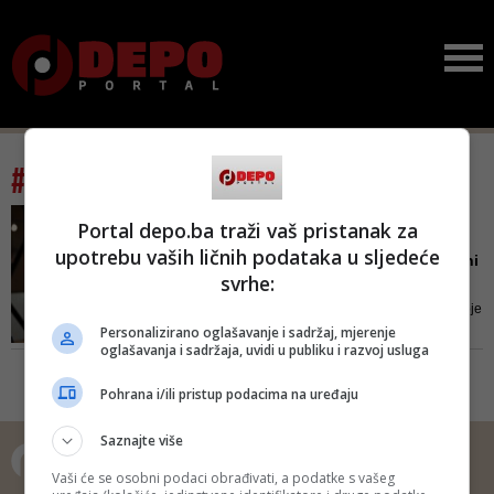
#tag: oslobođeno
SRĐAN MANDIĆ POJASNIO
Portal depo.ba traži vaš pristanak za
SVOJU IZJAVU
upotrebu vaših ličnih podataka u sljedeće
Neću se izviniti SDA! Njeni
svrhe:
kadrovi obrukali su ov...
– Izvinjavam se i javno svima koje
Personalizirano oglašavanje i sadržaj, mjerenje
je moja izjava na bilo koji način
oglašavanja i sadržaja, uvidi u publiku i razvoj usluga
povrijedila, posebno mojim
saborcima. Ali, Kantonalnom
Pohrana i/ili pristup podacima na uređaju
odboru SDA-u neću! Oni i njihovi
kadrovi su obrukali ovaj grad
Saznajte više
načinom na koji su postavili
Skaku za gradonačelnika.
Vaši će se osobni podaci obrađivati, a podatke s vašeg
Sarajevo je oslo...