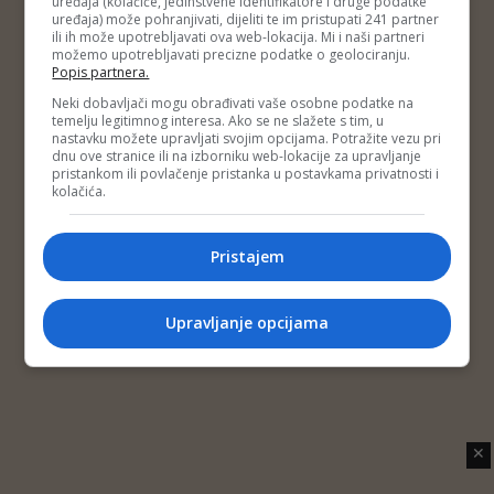
uređaja (kolačiće, jedinstvene identifikatore i druge podatke
Copyright © 2014 Depo Portal
uređaja) može pohranjivati, dijeliti te im pristupati 241 partner
Impressum
Kontakt
Marketing
Privatnost korisnika
ili ih može upotrebljavati ova web-lokacija. Mi i naši partneri
O nama
možemo upotrebljavati precizne podatke o geolociranju.
Popis partnera.
Neki dobavljači mogu obrađivati vaše osobne podatke na
temelju legitimnog interesa. Ako se ne slažete s tim, u
nastavku možete upravljati svojim opcijama. Potražite vezu pri
dnu ove stranice ili na izborniku web-lokacije za upravljanje
pristankom ili povlačenje pristanka u postavkama privatnosti i
kolačića.
Pristajem
Upravljanje opcijama
✕