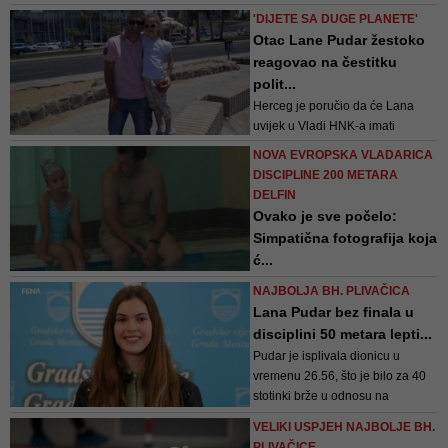
ozbiljna priča, da će brzo početi s
'DIJETE SA DUGE PLANETE'
gradnjom. Grad i ja zaslužujemo
Otac Lane Pudar žestoko
olimpijski bazen - kaže Lana
reagovao na čestitku
polit...
Herceg je poručio da će Lana
uvijek u Vladi HNK-a imati
prijatelja i partnera. Nakon toga
NOVA EVROPSKA VLADARICA
Lanin je otac u svojoj objavi ime i
DISCIPLINE 200 METARA
prezime premijera napisao malim
DELFIN
slovima ustvrdivši da je odbio da
Ovako je sve počelo:
nagradi Lanu
Simpatična fotografija koja
ć...
Svaki Lanin uspjeh automatski
NAJBOLJA BH. PLIVAČICA
podsjeća na montažu fotografija
Lana Pudar bez finala u
koju je Klub vodenih sportova
disciplini 50 metara lepti...
Orka, čiji je ona član, objavio
Pudar je isplivala dionicu u
prošle godine za vrijeme
vremenu 26.56, što je bilo za 40
Olimpijskih igara u Tokiju
stotinki brže u odnosu na
jutrošnje kvalifikacije, međutim to
VELIKI USPJEH NAJBOLJE BH.
nije bilo dovoljno za finale
PLIVAČICE