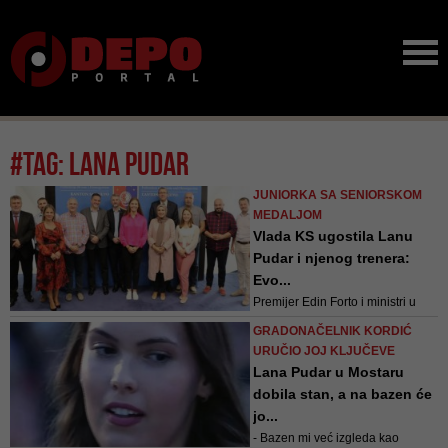
#tag: lana pudar
JUNIORKA SA SENIORSKOM
MEDALJOM
Vlada KS ugostila Lanu
Pudar i njenog trenera:
Evo...
Premijer Edin Forto i ministri u
Vladi primili našu plivačicu i
GRADONAČELNIK KORDIĆ
čestitali na izvanrednim
URUČIO JOJ KLJUČEVE
rezultatima
Lana Pudar u Mostaru
dobila stan, a na bazen će
jo...
- Bazen mi već izgleda kao