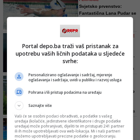
Svjetsko prvenstvo:
Fantastična Lana Pudar se
plas...
Lana je večeras u svojoj
polufinalnoj utrci zauzela drugo
VRHUNSKI REZULTAT SJAJNE
mjesto. Sjajna Lana će biti
16-GODIŠNJAKINJE
Portal depo.ba traži vaš pristanak za
najmlađa učesnica finala
Lana Pudar se plasirala u
upotrebu vaših ličnih podataka u sljedeće
finale Svjetskog prvenst...
svrhe:
Naša sjajna plivačica će biti i
najmlađa učesnica u sutrašnjem
Personalizirano oglašavanje i sadržaj, mjerenje
finalu
EVROPSKO PRVENSTVO U
oglašavanja i sadržaja, uvidi u publiku i razvoj usluga
KAZANJU
Lana Pudar osvojila šesto
Pohrana i/ili pristup podacima na uređaju
mjesto u finalnoj utrci ...
Saznajte više
Kasnije danas Lanu očekuje
nastup u polufinalu na 50 metara
Vaši će se osobni podaci obrađivati, a podatke s vašeg
delfin
uređaja (kolačiće, jedinstvene identifikatore i druge podatke
NAJBOLJA BH. PLIVAČICA
uređaja) može pohranjivati, dijeliti te im pristupati 241 partner
ZAUZELA TREĆE MJESTO
ili ih može upotrebljavati ova web-lokacija. Mi i naši partneri
Sjajna Lana Pudar se
možemo upotrebljavati precizne podatke o geolociranju.