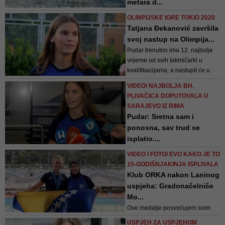
metara d...
U kvalifikacijama su učestvovale
OLIMPIJSKE IGRE TOKIO 2020
33 takmičarke, a najboljih 16
Tatjana Đekanović završila
plivačica iz pet kvalifikacionih
svoj nastup na Olimpija...
grupa plasiralo se u polufinale
Pudar trenutno ima 12. najbolje
vrijeme od svih takmičarki u
kvalifikacijama, a nastupit će u
trećoj kvalifikacijskoj grupi čija je
VIDEO/ NAJBOLJA BH.
utrka zakazana za 12.30 sati
PLIVAČICA DOPUTOVALA U
SARAJEVO IZ RIMA
Pudar: Sretna sam i
ponosna, sav trud se
isplatio....
Pudar su na međunarodnom
VIDEO I FOTO/ EVO KAKO JE TO
aerodromu dočekali brojni mediji
15-GODIŠNJAKINJA ISPLIVALA
kojima je prenijela utiske sa
Klub ORKA nakon Laninog
takmičenja u Rimu, gdje je
uspjeha: Gradonačelniče
ostvarila veliki rezultat za plivanje
Mo...
i općenito bh. sport
Ove medalje posvećujem svim
dragim ljudima u domovini i van
USPJEH ZA USPJEHOM