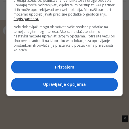
uređaja (kolačiće, jedinstvene identifikatore i druge podatke
Na samom početku kažu da je
uređaja) može pohranjivati, dijeliti te im pristupati 241 partner
Solak unio nalog za plaćanje
ili ih može upotrebljavati ova web-lokacija. Mi i naši partneri
možemo upotrebljavati precizne podatke o geolociranju.
Srebrenoj malini isti dan kad je
Popis partnera.
dobio ponudu
Neki dobavljači mogu obrađivati vaše osobne podatke na
temelju legitimnog interesa. Ako se ne slažete s tim, u
nastavku možete upravljati svojim opcijama. Potražite vezu pri
Copyright © 2014 Depo Portal
dnu ove stranice ili na izborniku web-lokacije za upravljanje
pristankom ili povlačenje pristanka u postavkama privatnosti i
Impressum
Kontakt
Marketing
Privatnost korisnika
kolačića.
O nama
Pristajem
Upravljanje opcijama
✕