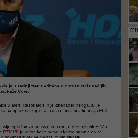
DEP
 da je u zadnji tren uvrštena u optužnicu iz nečijih
eba, kaže Čović
ce u aferi “Respiratori” nije iznenadilo nikoga, ali je
e na optuženičkoj klupi našla i ministrica finansija FBiH
 stavlja optužba za nesavjestan rad, a predsjednik HDZ-a
a
RTV HB
je rekao kako nema nikakve sumnje da će
vić dokazati svoju nevinost u ovom slučaju.