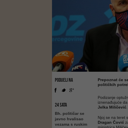
PODIJELI NA
Prepoznat će se
političkih potr
Podizanje optužni
iznenađujuće da s
24 SATA
Jelka Miličević
.
Bh. političar se
Njoj se na teret
javno hvalisao
Dragan Čović
z
vezama s ruskim
ministrica Miliče