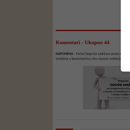
Komentari - Ukupno 44
NAPOMENA
- Portal Depo.ba zadržava pravo da obriš
iznešena u komentarima nisu stavovi redakcije web 