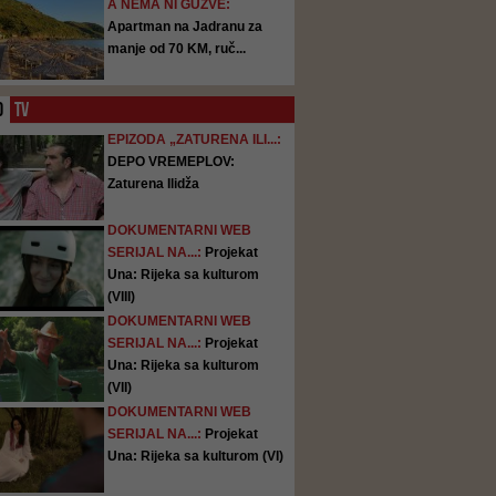
A NEMA NI GUŽVE:
Apartman na Jadranu za
manje od 70 KM, ruč...
O
TV
EPIZODA „ZATURENA ILI...:
DEPO VREMEPLOV:
Zaturena Ilidža
DOKUMENTARNI WEB
SERIJAL NA...:
Projekat
Una: Rijeka sa kulturom
(VIII)
DOKUMENTARNI WEB
SERIJAL NA...:
Projekat
Una: Rijeka sa kulturom
(VII)
DOKUMENTARNI WEB
SERIJAL NA...:
Projekat
Una: Rijeka sa kulturom (VI)