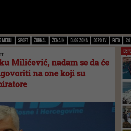
& Mediji
Sport
Žurnal
Žena IN
Blog zona
Depo TV
FOTO
24 
DEP
ST
lku Milićević, nadam se da će
govoriti na one koji su
piratore