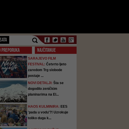
SATA
O PREPORUKA
NAJČITANIJE
SARAJEVO FILM
FESTIVAL:
Četvrto ljeto
zaredom Trg slobode
postaje ...
NOVI DETALJI:
Šta se
dogodilo zeničkim
planinarima na El...
HAOS KULMINIRA:
EES
'pada u vodu'?! Uzrokuje
toliko duga k...