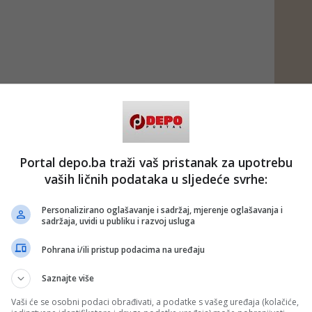
Portal depo.ba traži vaš pristanak za upotrebu
vaših ličnih podataka u sljedeće svrhe:
Personalizirano oglašavanje i sadržaj, mjerenje oglašavanja i
sadržaja, uvidi u publiku i razvoj usluga
Pohrana i/ili pristup podacima na uređaju
Saznajte više
Vaši će se osobni podaci obrađivati, a podatke s vašeg uređaja (kolačiće,