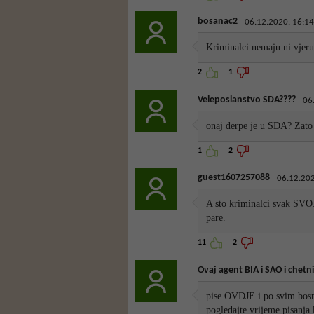
bosanac2
06.12.2020. 16:14
Kriminalci nemaju ni vjeru
2
1
Veleposlanstvo SDA????
06
onaj derpe je u SDA? Zato s
1
2
guest1607257088
06.12.202
A sto kriminalci svak SVO
pare.
11
2
Ovaj agent BIA i SAO i chetn
pise OVDJE i po svim bosn
pogledajte vrijeme pisanja