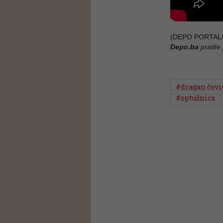
(DEPO PORTAL/
Depo.ba
pratite
#dragan čovi
#optužnica