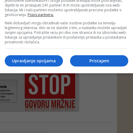
jedinstvene identifikatore i druge podatke uređaja) može pohranjivati,
dijeliti te im pristupati 241 partner ili ih može upotrebljavati ova web-
lokacija. Mi i naši partneri možemo upotrebljavati precizne podatke o
geolociranju.
Popis partnera.
Neki dobavljači mogu obrađivati vaše osobne podatke na temelju
legitimnog interesa. Ako se ne slažete s tim, u nastavku možete upravljati
svojim opcijama. Potražite vezu pri dnu ove stranice ili na izborniku web-
lokacije za upravljanje pristankom ili povlačenje pristanka u postavkama
privatnosti i kolačića.
e neprimjereni dio ili cijeli komentar bez najave i objašnjenja. Mišljenja
Upravljanje opcijama
Pristajem
portala Depo.ba!