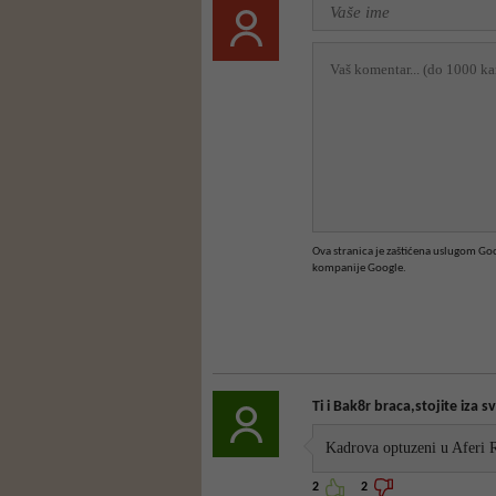
Ova stranica je zaštićena uslugom G
kompanije Google.
Ti i Bak8r braca,stojite iza sv
Kadrova optuzeni u Aferi R
2
2