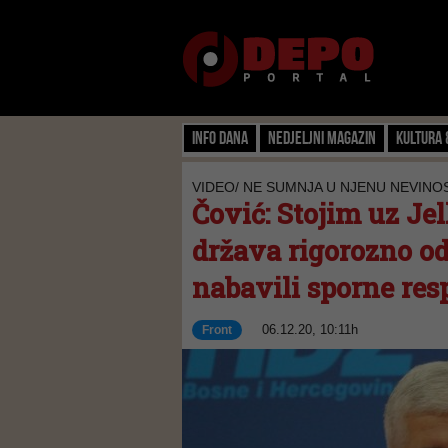
Info dana
Nedjeljni magazin
Kultura 
VIDEO/ NE SUMNJA U NJENU NEVINO
Čović: Stojim uz Je
država rigorozno od
nabavili sporne res
06.12.20, 10:11h
Front