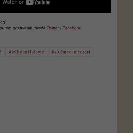
dg)
 putem društvenih mreža
Twitter
i
Facebook
ć
#jelka milićević
#slučaj respiratori