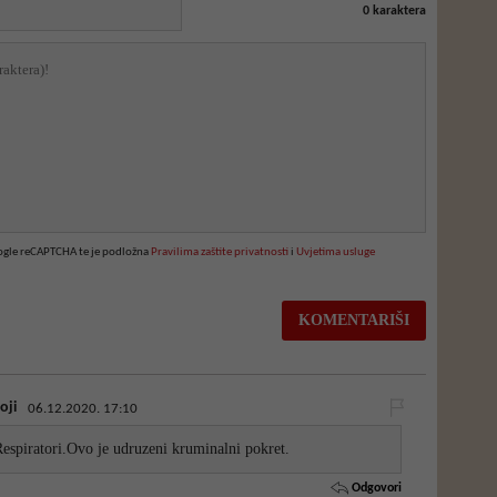
0
karaktera
oogle reCAPTCHA te je podložna
Pravilima zaštite privatnosti
i
Uvjetima usluge
oji
06.12.2020. 17:10
espiratori.Ovo je udruzeni kruminalni pokret.
Odgovori