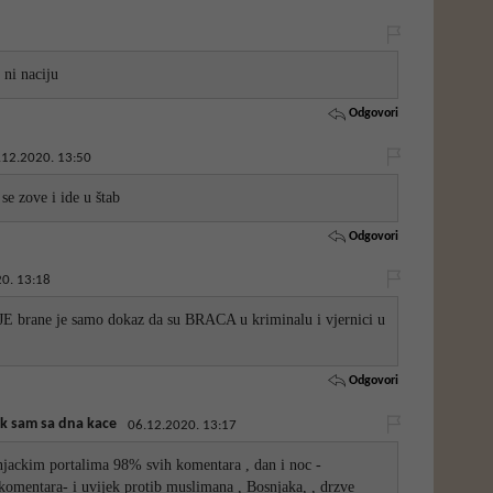
 ni naciju
Odgovori
.12.2020. 13:50
e zove i ide u štab
Odgovori
0. 13:18
JE brane je samo dokaz da su BRACA u kriminalu i vjernici u
Odgovori
ik sam sa dna kace
06.12.2020. 13:17
jackim portalima 98% svih komentara , dan i noc -
 komentara- i uvijek protib muslimana , Bosnjaka, , drzve