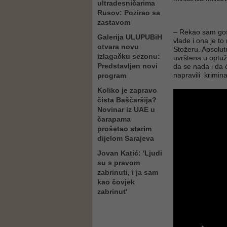
ultradesničarima
Rusov: Pozirao sa
zastavom
– Rekao sam gosp
Galerija ULUPUBiH
vlade i ona je to
otvara novu
Stožeru. Apsolutn
izlagačku sezonu:
uvrštena u optužn
Predstavljen novi
da se nada i da 
napravili krimina
program
Koliko je zapravo
čista Baščaršija?
Novinar iz UAE u
čarapama
prošetao starim
dijelom Sarajeva
Jovan Katić: 'Ljudi
su s pravom
zabrinuti, i ja sam
kao čovjek
zabrinut'