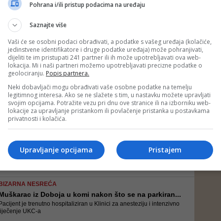
Solak je ovaj zahtjev podnio zbog saobraćajne nesreće, odnosno
Pohrana i/ili pristup podacima na uređaju
pada sa motora, u Konjicu. Odštetnim zahtjevom je tražio isplatu od
1.870 KM
Saznajte više
Vaši će se osobni podaci obrađivati, a podatke s vašeg uređaja (kolačiće,
jedinstvene identifikatore i druge podatke uređaja) može pohranjivati,
SVI ZANIJEMILI OD ŠOKA NAKON STRAVIČNE NESREĆE
dijeliti te im pristupati 241 partner ili ih može upotrebljavati ova web-
Rodbina supružnika i bebe iz smrskanog auta skuplj...
lokacija. Mi i naši partneri možemo upotrebljavati precizne podatke o
Dijelovi uništenog automobila nalaze se rasuti po magistralnom putu,
geolociranju.
Popis partnera.
a šokirani prolaznici nijemo posmatraju mjesto nezapamćene
tragedije
Neki dobavljači mogu obrađivati vaše osobne podatke na temelju
legitimnog interesa. Ako se ne slažete s tim, u nastavku možete upravljati
svojim opcijama. Potražite vezu pri dnu ove stranice ili na izborniku web-
lokacije za upravljanje pristankom ili povlačenje pristanka u postavkama
STRAŠNO
privatnosti i kolačića.
Vozač koji je u nesreći kod Teslića skrivio smrt m...
Izvor Srpskainfo otkriva da je Bjelac kažnjen i prije 10 dana, obzirom
da je zaustavljen kako upravlja automobilom bez dozvole
Upravljanje opcijama
Pristajem
BIZARNA NESREĆA
Muškarac iz Doboja u komi nakon što se na parkiran...
Pacijent je trenutno hospitaliziran u Klinici za anesteziju i intenzivno
liječenje UKC-a