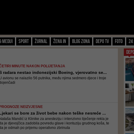
& Mediji
Sport
Žurnal
Žena IN
Blog zona
Depo TV
FOTO
24 
DEP
ČETIRI MINUTE NAKON POLIJETANJA
S radara nestao indonezijski Boeing, vjerovatno se...
U avionu se nalazilo 56 putnika, među njima sedmero djece i troje
dojenčadi
PROGNOZE NEIZVJESNE
Ljekari se bore za život bebe nakon teške nesreće ...
Nataša Mandić iz Klinike za anesteziju i intenzivno liječenje rekla je
da je djevojčica zadobila povredu glave i kontuziju grudnog koša, te
da je odmah po prijemu operativno zbrinuta