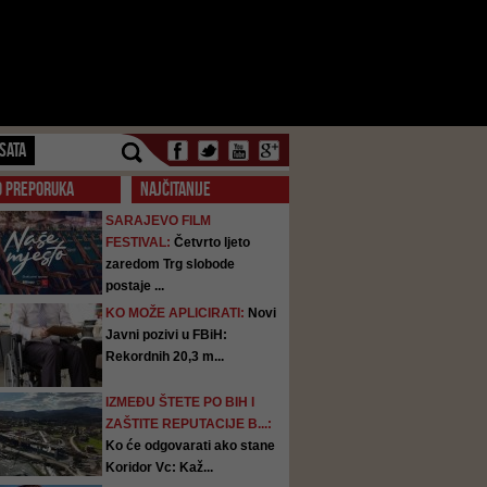
SATA
O PREPORUKA
NAJČITANIJE
SARAJEVO FILM
FESTIVAL:
Četvrto ljeto
zaredom Trg slobode
postaje ...
KO MOŽE APLICIRATI:
Novi
Javni pozivi u FBiH:
Rekordnih 20,3 m...
IZMEĐU ŠTETE PO BIH I
ZAŠTITE REPUTACIJE B...:
Ko će odgovarati ako stane
Koridor Vc: Kaž...