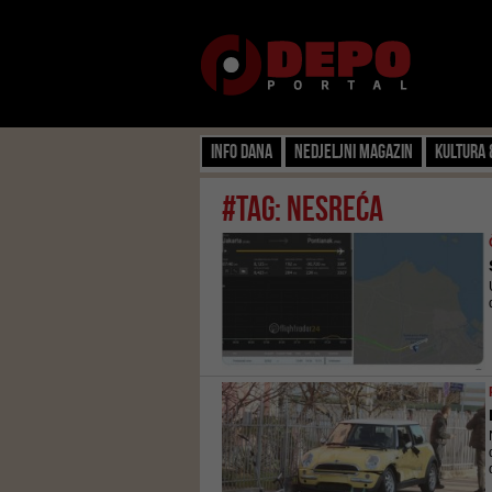
Info dana
Nedjeljni magazin
Kultura 
#tag: nesreća