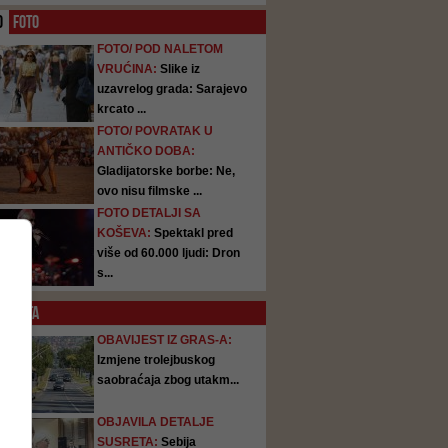
O
FOTO
FOTO/ POD NALETOM
VRUĆINA:
Slike iz
uzavrelog grada: Sarajevo
krcato ...
FOTO/ POVRATAK U
ANTIČKO DOBA:
Gladijatorske borbe: Ne,
ovo nisu filmske ...
FOTO DETALJI SA
KOŠEVA:
Spektakl pred
više od 60.000 ljudi: Dron
s...
SATA
OBAVIJEST IZ GRAS-A:
Izmjene trolejbuskog
saobraćaja zbog utakm...
OBJAVILA DETALJE
SUSRETA:
Sebija