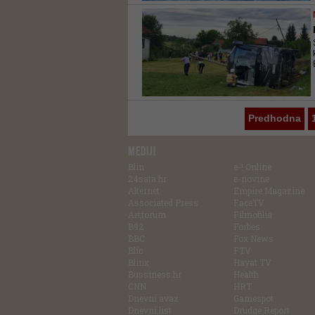
Predhodna
MEDIJI
Blin
e-! Online
24sata.hr
e-novine
Alternet
Empire Magazine
Associated Press
FaceTV
Artforum
Filmofilia
B92
Forbes
BBC
Fox News
Blic
FTV
Blinx
Hayat TV
Bussiness.hr
Health
CNN
HRT
Dnevni avaz
Gamespot
Dnevni list
Drudge Report