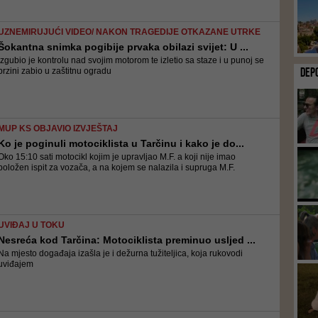
UZNEMIRUJUĆI VIDEO/ NAKON TRAGEDIJE OTKAZANE UTRKE
Šokantna snimka pogibije prvaka obilazi svijet: U ...
Izgubio je kontrolu nad svojim motorom te izletio sa staze i u punoj se
DEP
brzini zabio u zaštitnu ogradu
MUP KS OBJAVIO IZVJEŠTAJ
Ko je poginuli motociklista u Tarčinu i kako je do...
Oko 15:10 sati motocikl kojim je upravljao M.F. a koji nije imao
položen ispit za vozača, a na kojem se nalazila i supruga M.F.
UVIĐAJ U TOKU
Nesreća kod Tarčina: Motociklista preminuo usljed ...
Na mjesto događaja izašla je i dežurna tužiteljica, koja rukovodi
uviđajem