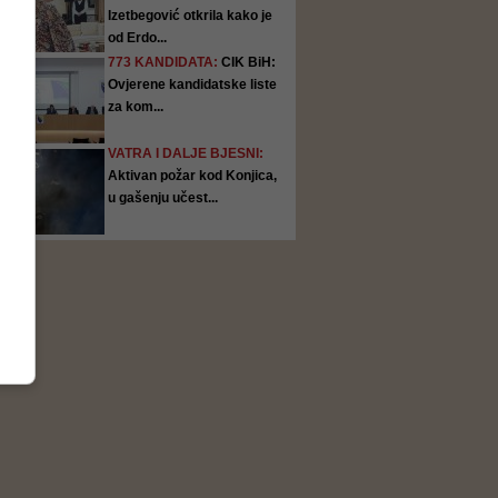
Izetbegović otkrila kako je
od Erdo...
773 KANDIDATA:
CIK BiH:
Ovjerene kandidatske liste
za kom...
VATRA I DALJE BJESNI:
Aktivan požar kod Konjica,
u gašenju učest...