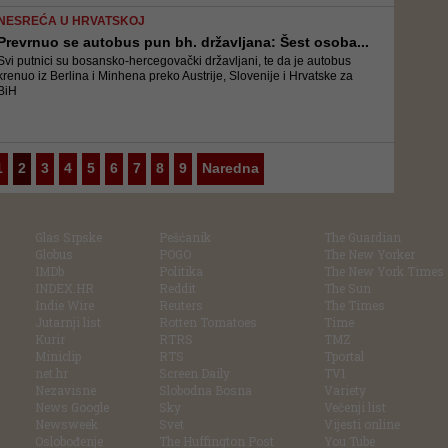
NESREĆA U HRVATSKOJ
Prevrnuo se autobus pun bh. državljana: Šest osoba...
Svi putnici su bosansko-hercegovački državljani, te da je autobus
krenuo iz Berlina i Minhena preko Austrije, Slovenije i Hrvatske za
BiH
1
2
3
4
5
6
7
8
9
Naredna
Glas Srpske
Pešćanik
The Guardian
Globus
POGO
The New Yorker
IMDb
Politika
The New York Times
INDEX.HR
Reddit
The Sun
Indie Wire
Reuters
The Times
Jutarnji list
Rotten Tomatoes
Time
Kurir
RTRS
TMZ
Miniclip
RTS
Tportal
net.hr
Screen Daily
TV1
Nezavisne
Slobodna Bosna
Variety
News Google
Sky
Večenji list
Newsweek
Svet
Vijesti online
Oslobođenje
The Huffington Post
You Tube