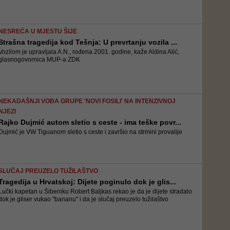
NESREĆA U MJESTU ŠIJE
Strašna tragedija kod Tešnja: U prevrtanju vozila ...
Vozilom je upravljala A.N., rođena 2001. godine, kaže Aldina Alić,
glasnogovornica MUP-a ZDK
NEKADAŠNJI VOĐA GRUPE 'NOVI FOSILI' NA INTENZIVNOJ
NJEZI
Rajko Dujmić autom sletio s ceste - ima teške povr...
Dujmić je VW Tiguanom sletio s ceste i završio na strmini provalije
SLUČAJ PREUZELO TUŽILAŠTVO
Tragedija u Hrvatskoj: Dijete poginulo dok je glis...
Lučki kapetan u Šibeniku Robert Baljkas rekao je da je dijete stradalo
dok je gliser vukao "bananu" i da je slučaj preuzelo tužilaštvo