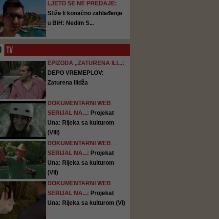
LJETO SE NE PREDAJE:
Stiže li konačno zahlađenje
u BiH: Nedim S...
O
TV
EPIZODA „ZATURENA ILI...:
DEPO VREMEPLOV:
Zaturena Ilidža
DOKUMENTARNI WEB
SERIJAL NA...:
Projekat
Una: Rijeka sa kulturom
(VIII)
DOKUMENTARNI WEB
SERIJAL NA...:
Projekat
Una: Rijeka sa kulturom
(VII)
DOKUMENTARNI WEB
SERIJAL NA...:
Projekat
Una: Rijeka sa kulturom (VI)