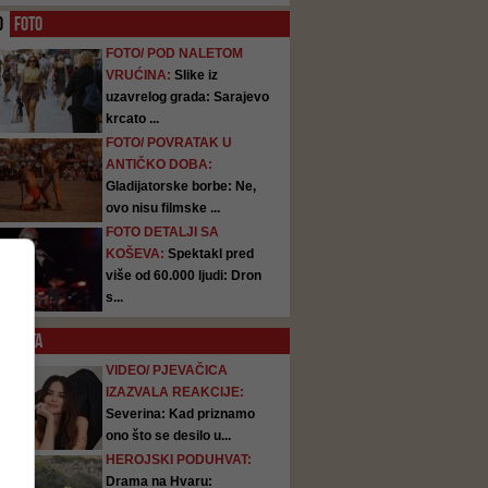
O
FOTO
FOTO/ POD NALETOM
VRUĆINA:
Slike iz
uzavrelog grada: Sarajevo
krcato ...
FOTO/ POVRATAK U
ANTIČKO DOBA:
Gladijatorske borbe: Ne,
ovo nisu filmske ...
FOTO DETALJI SA
KOŠEVA:
Spektakl pred
više od 60.000 ljudi: Dron
s...
SATA
VIDEO/ PJEVAČICA
IZAZVALA REAKCIJE:
Severina: Kad priznamo
ono što se desilo u...
HEROJSKI PODUHVAT:
Drama na Hvaru: