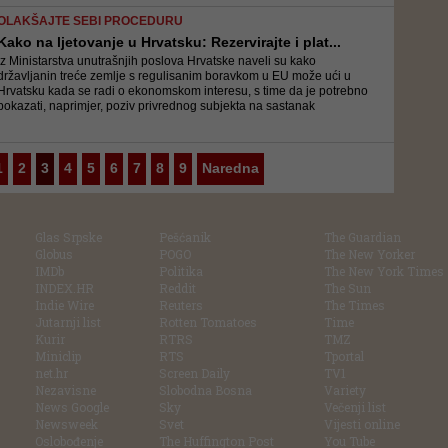
OLAKŠAJTE SEBI PROCEDURU
Kako na ljetovanje u Hrvatsku: Rezervirajte i plat...
Iz Ministarstva unutrašnjih poslova Hrvatske naveli su kako
državljanin treće zemlje s regulisanim boravkom u EU može ući u
Hrvatsku kada se radi o ekonomskom interesu, s time da je potrebno
pokazati, naprimjer, poziv privrednog subjekta na sastanak
1
2
3
4
5
6
7
8
9
Naredna
Glas Srpske
Pešćanik
The Guardian
Globus
POGO
The New Yorker
IMDb
Politika
The New York Times
INDEX.HR
Reddit
The Sun
Indie Wire
Reuters
The Times
Jutarnji list
Rotten Tomatoes
Time
Kurir
RTRS
TMZ
Miniclip
RTS
Tportal
net.hr
Screen Daily
TV1
Nezavisne
Slobodna Bosna
Variety
News Google
Sky
Večenji list
Newsweek
Svet
Vijesti online
Oslobođenje
The Huffington Post
You Tube