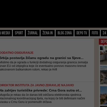
& Mediji
Sport
Žurnal
Žena IN
Blog zona
Depo TV
FOTO
24 
DEP
DODATNO OSIGURANJE
Srbija postavlja žičanu ogradu na granici sa Sjeve...
Mislimo da je ograda u funkciji dodatnog osiguranja granica zemalja
izvan EU od izbjeglica koje će eventualno ponovo masovno krenuti
takozvanom balkanskom rutom, rekao je Arifi
DIREKTOR INSTITUTA ZA JAVNO ZDRAVLJE NAJAVIO
Na zahtjev turističke privrede: Crna Gora sutra ot...
Mugoša je rekao da će danas biti održana elektronska sjednica
Nacionalnog koordinaciojog tijela, na kojoj će biti definisani načini
ulaska u Crnu Goru iz pomenutih država