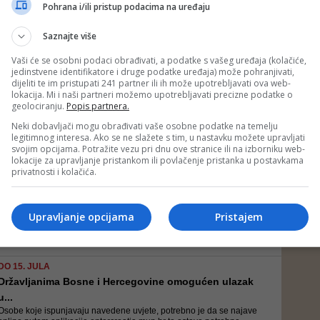
U ovom trenutku u Hrvatskoj je oko pola milijuna stranih gostiju.
Pohrana i/ili pristup podacima na uređaju
Najviše iz Njemačke, Austrije, Slovenije, Češke, Mađarske, Slovačke
Saznajte više
Vaši će se osobni podaci obrađivati, a podatke s vašeg uređaja (kolačiće,
jedinstvene identifikatore i druge podatke uređaja) može pohranjivati,
GRAĐANI BIH NA 'ŽUTOJ LISTI', ALI MOGU PREKO GRANICE
dijeliti te im pristupati 241 partner ili ih može upotrebljavati ova web-
'I da džaba nudimo smještaj, gostiju nema': Cijene...
lokacija. Mi i naši partneri možemo upotrebljavati precizne podatke o
Džaba jeftinije cijene ljetovanja – i da se besplatno ponudi smještaj,
geolociranju.
Popis partnera.
gostiju nema jer je korona virus zatvorio granice, a pandemija
natjerala mnoge u regionu i Evropi da odustanu od odmora - žale se
Neki dobavljači mogu obrađivati vaše osobne podatke na temelju
mještani ovog popularnog ljetovališta na Jadranu
legitimnog interesa. Ako se ne slažete s tim, u nastavku možete upravljati
svojim opcijama. Potražite vezu pri dnu ove stranice ili na izborniku web-
lokacije za upravljanje pristankom ili povlačenje pristanka u postavkama
ŠTA NAKON MORBIDNE POLICIJSKE TORTURE
privatnosti i kolačića.
Na granici prije Neuma: Sjećate li se novinara koj...
U cijelom tom ponižavajućem procesu niti policajac niti policajka nisu
imali zaštitnu opremu, rukavice i zaštitne maske, iako je korona virus,
Upravljanje opcijama
Pristajem
što se i danas najbolje pokazuje, bio još prisutan, a mjere
Nacionalnog stožera za civilnu zaštitu još su bile na ...
DO 15. JULA
Državljanima Bosne i Hercegovine omogućen ulazak
u...
Osobe koje ispunjavaju navedene uvjete, potrebno je da se najave