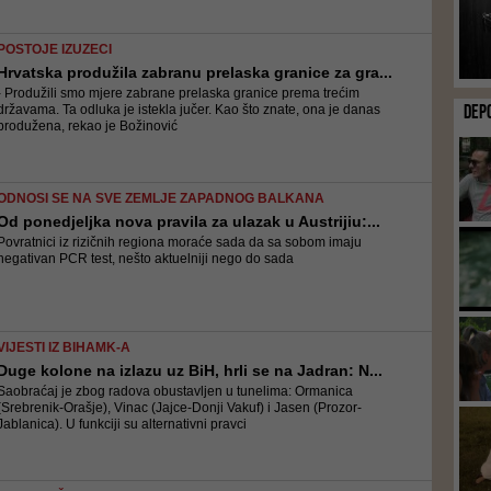
POSTOJE IZUZECI
Hrvatska produžila zabranu prelaska granice za gra...
- Produžili smo mjere zabrane prelaska granice prema trećim
DEP
državama. Ta odluka je istekla jučer. Kao što znate, ona je danas
produžena, rekao je Božinović
ODNOSI SE NA SVE ZEMLJE ZAPADNOG BALKANA
Od ponedjeljka nova pravila za ulazak u Austrijiu:...
Povratnici iz rizičnih regiona moraće sada da sa sobom imaju
negativan PCR test, nešto aktuelniji nego do sada
VIJESTI IZ BIHAMK-A
Duge kolone na izlazu uz BiH, hrli se na Jadran: N...
Saobraćaj je zbog radova obustavljen u tunelima: Ormanica
(Srebrenik-Orašje), Vinac (Jajce-Donji Vakuf) i Jasen (Prozor-
Jablanica). U funkciji su alternativni pravci