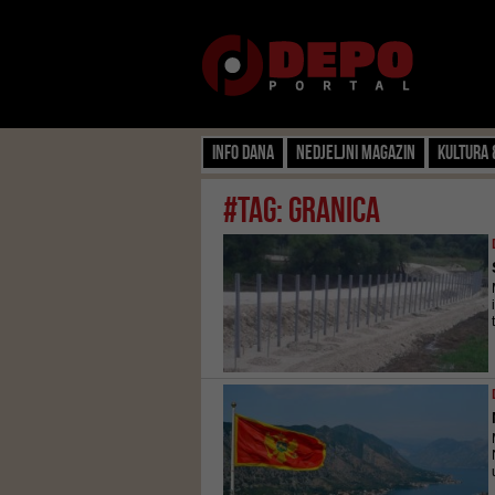
Info dana
Nedjeljni magazin
Kultura 
#tag: granica