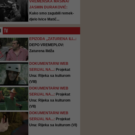
VREMENSKA MAŠINA/
JASMIN DURAKOVIĆ:
Kako smo zagubili remek-
djelo Ivice Matić...
O
TV
EPIZODA „ZATURENA ILI...:
DEPO VREMEPLOV:
Zaturena Ilidža
DOKUMENTARNI WEB
SERIJAL NA...:
Projekat
Una: Rijeka sa kulturom
(VIII)
DOKUMENTARNI WEB
SERIJAL NA...:
Projekat
Una: Rijeka sa kulturom
(VII)
DOKUMENTARNI WEB
SERIJAL NA...:
Projekat
Una: Rijeka sa kulturom (VI)