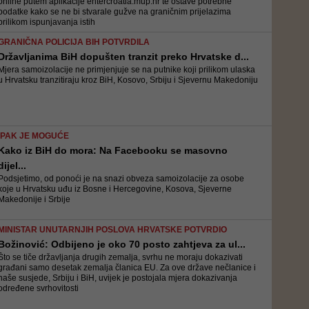
online putem aplikacije entercroatia.mup.hr te ostave potrebne
podatke kako se ne bi stvarale gužve na graničnim prijelazima
prilikom ispunjavanja istih
GRANIČNA POLICIJA BIH POTVRDILA
Državljanima BiH dopušten tranzit preko Hrvatske d...
Mjera samoizolacije ne primjenjuje se na putnike koji prilikom ulaska
u Hrvatsku tranzitiraju kroz BiH, Kosovo, Srbiju i Sjevernu Makedoniju
IPAK JE MOGUĆE
Kako iz BiH do mora: Na Facebooku se masovno
dijel...
Podsjetimo, od ponoći je na snazi obveza samoizolacije za osobe
koje u Hrvatsku uđu iz Bosne i Hercegovine, Kosova, Sjeverne
Makedonije i Srbije
MINISTAR UNUTARNJIH POSLOVA HRVATSKE POTVRDIO
Božinović: Odbijeno je oko 70 posto zahtjeva za ul...
Što se tiče državljanja drugih zemalja, svrhu ne moraju dokazivati
građani samo desetak zemalja članica EU. Za ove države nečlanice i
naše susjede, Srbiju i BiH, uvijek je postojala mjera dokazivanja
određene svrhovitosti