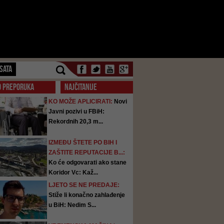
SATA
O PREPORUKA
NAJČITANIJE
KO MOŽE APLICIRATI:
Novi
Javni pozivi u FBiH:
Rekordnih 20,3 m...
IZMEĐU ŠTETE PO BIH I
ZAŠTITE REPUTACIJE B...:
Ko će odgovarati ako stane
Koridor Vc: Kaž...
LJETO SE NE PREDAJE:
Stiže li konačno zahlađenje
u BiH: Nedim S...