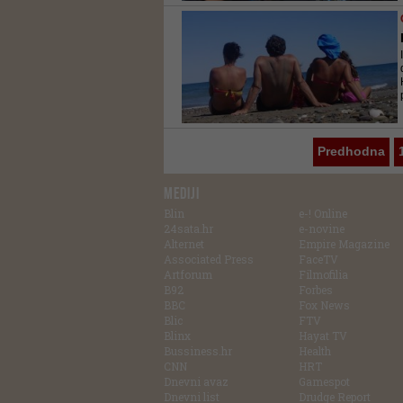
Predhodna
MEDIJI
Blin
e-! Online
24sata.hr
e-novine
Alternet
Empire Magazine
Associated Press
FaceTV
Artforum
Filmofilia
B92
Forbes
BBC
Fox News
Blic
FTV
Blinx
Hayat TV
Bussiness.hr
Health
CNN
HRT
Dnevni avaz
Gamespot
Dnevni list
Drudge Report