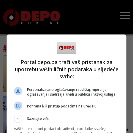
#tag: osmica
PRITISAK NA MEDIJE
Portal depo.ba traži vaš pristanak za
U Tužilaštvu BiH
upotrebu vaših ličnih podataka u sljedeće
saslušana urednica
svrhe:
Raporta nakon ...
Ovakva prijava je do sada
Personalizirano oglašavanje i sadržaj, mjerenje
neviđena zloupotreba državnih
oglašavanja i sadržaja, uvidi u publiku i razvoj usluga
institucija i institucionalni pritisak
NOVI VJETROVI SA TORNJA
na neovisne medije
PUŠU
Pohrana i/ili pristup podacima na uređaju
Radončić: Zvizdić će
pobijediti u utrci za člana
Saznajte više
P...
Vaši će se osobni podaci obrađivati, a podatke s vašeg
Lider Saveza za bolju budućnost