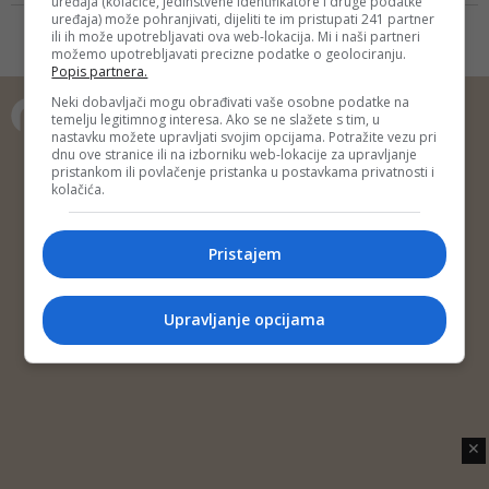
uređaja (kolačiće, jedinstvene identifikatore i druge podatke
(SBB) Fahrudin Radončić
uređaja) može pohranjivati, dijeliti te im pristupati 241 partner
gostovao je večeras u emisiji
ili ih može upotrebljavati ova web-lokacija. Mi i naši partneri
možemo upotrebljavati precizne podatke o geolociranju.
Telering. On je otvoreno govorio o
Popis partnera.
aktuelnim političkim pitanjima,
migrantskoj krizi, odnosima sa
Neki dobavljači mogu obrađivati vaše osobne podatke na
temelju legitimnog interesa. Ako se ne slažete s tim, u
SDA, posebno sa "hercegovačkim
nastavku možete upravljati svojim opcijama. Potražite vezu pri
klanom"
Copyright © 2014 Depo Portal
dnu ove stranice ili na izborniku web-lokacije za upravljanje
pristankom ili povlačenje pristanka u postavkama privatnosti i
Impressum
Kontakt
Marketing
Privatnost korisnika
kolačića.
O nama
Pristajem
Upravljanje opcijama
✕