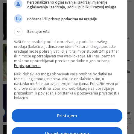
Personalizirano oglašavanje i sadržaj, mjerenje
pjevačica pojavila na proslavi
PUKLO TRI GODINE NAKON
oglašavanja i sadržaja, uvidi u publiku i razvoj usluga
njegovog 37. rođendana u
VJENČANJA
jednom londonskom klubu, a da
Kraj ljubavi: Popularna
Pohrana i/ili pristup podacima na uređaju
su se 'pronašli' govori i činjenica
Adele se razvela od
koliko su međusobno aktivni na
biznis...
Saznajte više
društvenim mrežama
Par je dobio sina Angela 2012., a
Vaši će se osobni podaci obrađivati, a podatke s vašeg
pjevačica je u jednom intervjuu
uređaja (kolačiće, jedinstvene identifikatore i druge podatke
MRAČNA VREMENA SLAVNIH
tada izjavila kako se nakon
uređaja) može pohranjivati, dijeliti te im pristupati 241 partner
Angelina Jolie je probala
ili ih može upotrebljavati ova web-lokacija. Mi i naši partneri
rođenja borila s postporođajnom
svaku drogu koja postoji...
možemo upotrebljavati precizne podatke o geolociranju.
depresijom
Popis partnera.
Jednom sam se toliko napila da
sam zaboravila riječi pjesme. Bila
Neki dobavljači mogu obrađivati vaše osobne podatke na
je to najgora noć u mom životu,
temelju legitimnog interesa. Ako se ne slažete s tim, u
nastavku možete upravljati svojim opcijama. Potražite vezu pri
priznala je Adele
OTKAZALA TURNEJE
dnu ove stranice ili na izborniku web-lokacije za upravljanje
pristankom ili povlačenje pristanka u postavkama privatnosti i
Ne može da radi ono što
kolačića.
najviše voli: Slomljena
Ad...
Adele je napisala da je "drastično
Pristajem
promijenila život" kako bi otišla na
turneju i slomljena je jer ju ne
FOTO/ DOBILA VIŠE OD 50.000
može završiti
Upravljanje opcijama
'LAJKOVA'