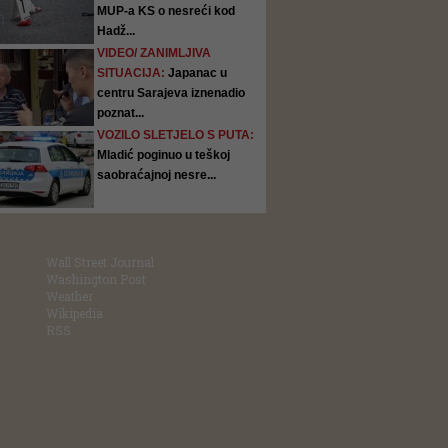
MUP-a KS o nesreći kod
Hadž...
VIDEO/ ZANIMLJIVA
SITUACIJA:
Japanac u
centru Sarajeva iznenadio
poznat...
VOZILO SLETJELO S PUTA:
Mladić poginuo u teškoj
saobraćajnoj nesre...
Wall Street Journal
Washington Post
Weather
Wikipedia
RSS