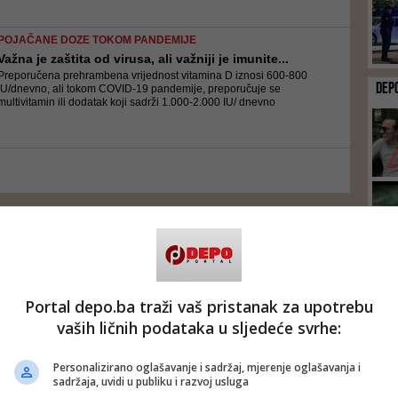
POJAČANE DOZE TOKOM PANDEMIJE
Važna je zaštita od virusa, ali važniji je imunite...
Preporučena prehrambena vrijednost vitamina D iznosi 600-800
DEP
IU/dnevno, ali tokom COVID-19 pandemije, preporučuje se
multivitamin ili dodatak koji sadrži 1.000-2.000 IU/ dnevno
Portal depo.ba traži vaš pristanak za upotrebu
vaših ličnih podataka u sljedeće svrhe:
Personalizirano oglašavanje i sadržaj, mjerenje oglašavanja i
sadržaja, uvidi u publiku i razvoj usluga