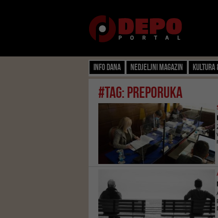
Info dana
Nedjeljni magazin
Kultura 
#tag: preporuka