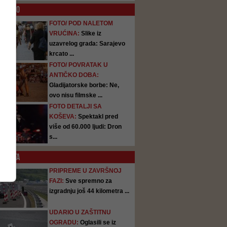
O
FOTO
FOTO/ POD NALETOM
VRUĆINA:
Slike iz
uzavrelog grada: Sarajevo
krcato ...
FOTO/ POVRATAK U
ANTIČKO DOBA:
Gladijatorske borbe: Ne,
ovo nisu filmske ...
FOTO DETALJI SA
KOŠEVA:
Spektakl pred
više od 60.000 ljudi: Dron
s...
SATA
PRIPREME U ZAVRŠNOJ
FAZI:
Sve spremno za
izgradnju još 44 kilometra ...
UDARIO U ZAŠTITNU
OGRADU:
Oglasili se iz