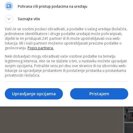
DEP
Pohrana i/ili pristup podacima na uređaju
Saznajte više
Vaši će se osobni podaci obrađivati, a podatke s vašeg uređaja (kolačiće,
jedinstvene identifikatore i druge podatke uređaja) može pohranjivati,
dijeliti te im pristupati 241 partner ili ih može upotrebljavati ova web-
lokacija. Mi i naši partneri možemo upotrebljavati precizne podatke o
geolociranju.
Popis partnera.
Neki dobavljači mogu obrađivati vaše osobne podatke na temelju
legitimnog interesa. Ako se ne slažete s tim, u nastavku možete upravljati
svojim opcijama. Potražite vezu pri dnu ove stranice ili na izborniku web-
lokacije za upravljanje pristankom ili povlačenje pristanka u postavkama
privatnosti i kolačića.
24
Upravljanje opcijama
Pristajem