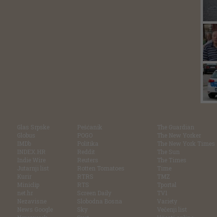
Glas Srpske
Pešćanik
The Guardian
Globus
POGO
The New Yorker
IMDb
Politika
The New York Times
INDEX.HR
Reddit
The Sun
Indie Wire
Reuters
The Times
Jutarnji list
Rotten Tomatoes
Time
Kurir
RTRS
TMZ
Miniclip
RTS
Tportal
net.hr
Screen Daily
TV1
Nezavisne
Slobodna Bosna
Variety
News Google
Sky
Večenji list