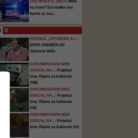
OVO MORATE ZNATI:
Idete
na more? Evo kolike vas
kazne za sao...
O
TV
EPIZODA „ZATURENA ILI...:
DEPO VREMEPLOV:
Zaturena Ilidža
DOKUMENTARNI WEB
SERIJAL NA...:
Projekat
Una: Rijeka sa kulturom
(VIII)
DOKUMENTARNI WEB
SERIJAL NA...:
Projekat
Una: Rijeka sa kulturom
(VII)
DOKUMENTARNI WEB
SERIJAL NA...:
Projekat
Una: Rijeka sa kulturom (VI)