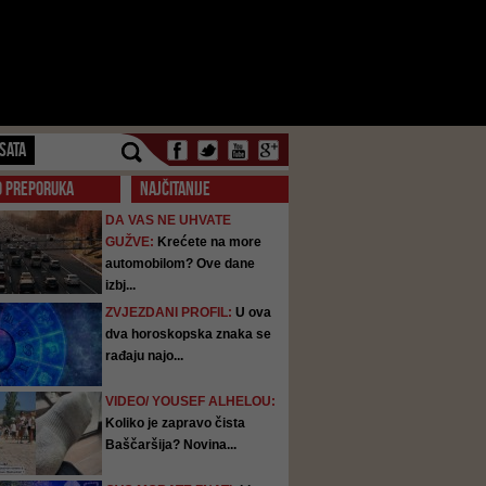
SATA
O PREPORUKA
NAJČITANIJE
DA VAS NE UHVATE
GUŽVE:
Krećete na more
automobilom? Ove dane
izbj...
ZVJEZDANI PROFIL:
U ova
dva horoskopska znaka se
rađaju najo...
VIDEO/ YOUSEF ALHELOU:
Koliko je zapravo čista
Baščaršija? Novina...