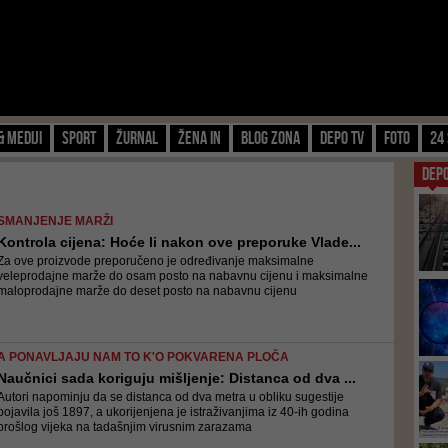
& Mediji
Sport
Žurnal
Žena IN
Blog zona
Depo TV
FOTO
24 
DEP
SMANJENJE MARŽI
Kontrola cijena: Hoće li nakon ove preporuke Vlade...
Za ove proizvode preporučeno je određivanje maksimalne
veleprodajne marže do osam posto na nabavnu cijenu i maksimalne
maloprodajne marže do deset posto na nabavnu cijenu
A PONAVLJAJU NAM TO K'O POKVARENA PLOČA
Naučnici sada koriguju mišljenje: Distanca od dva ...
Autori napominju da se distanca od dva metra u obliku sugestije
pojavila još 1897, a ukorijenjena je istraživanjima iz 40-ih godina
prošlog vijeka na tadašnjim virusnim zarazama