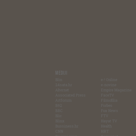
MEDIJI
Blin
e-! Online
24sata.hr
e-novine
Alternet
Empire Magazine
Associated Press
FaceTV
Artforum
Filmofilia
B92
Forbes
BBC
Fox News
Blic
FTV
Blinx
Hayat TV
Bussiness.hr
Health
CNN
HRT