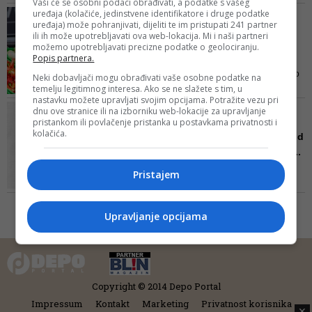
Vaši će se osobni podaci obrađivati, a podatke s vašeg
godina, oko 70 posto uzgajivača
stajs...
uređaja (kolačiće, jedinstvene identifikatore i druge podatke
OTKUP ŠIROM BIH
odustalo je od malinarstva,
uređaja) može pohranjivati, dijeliti te im pristupati 241 partner
Bingo nastavlja pružati
ili ih može upotrebljavati ova web-lokacija. Mi i naši partneri
dodavši da je jedna od poruka
podršku domaćim
možemo upotrebljavati precizne podatke o geolociranju.
Sajma u Novom Travniku da
Popis partnera.
poljoprivr...
država mora pomoći ruralnim
U 2020. godini Bingo je nastavio
Neki dobavljači mogu obrađivati vaše osobne podatke na
područjima ukoliko želi njihov
temelju legitimnog interesa. Ako se ne slažete s tim, u
saradnju sa proizvođačima sa
opstanak
nastavku možete upravljati svojim opcijama. Potražite vezu pri
ovih područja i najavili su
'KUPUJMO DOMAĆE JER
dnu ove stranice ili na izborniku web-lokacije za upravljanje
očekivanja za nadolazeće sezone
pristankom ili povlačenje pristanka u postavkama privatnosti i
DOMAĆE SE VOLI JAČE'
kolačića.
Konzum otkupljuje više od
10.000 tona voća i povrć...
U blizini Visokog u Topuzovom
Pristajem
polju, Dženan Hodžić poznatiji
kao Dr. Zo, već nekoliko godina
uzgaja egzotične sorte voća i
Upravljanje opcijama
povrća kao što su kiwano, batat,
hokaido, fizalis, rotkvica, a koje
nisu zastupljene u proizvodnji u
Bosni i Hercegovini. Više od 80%
...
Copyright © 2014 Depo Portal
Impressum
Kontakt
Marketing
Privatnost korisnika