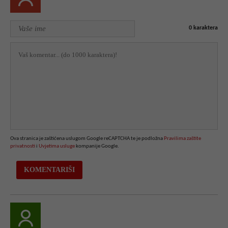
0
karaktera
Ova stranica je zaštićena uslugom Google reCAPTCHA te je podložna
Pravilima zaštite
privatnosti
i
Uvjetima usluge
kompanije Google.