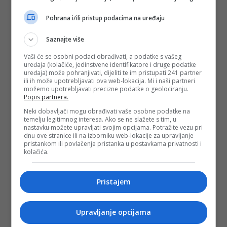
Pohrana i/ili pristup podacima na uređaju
Saznajte više
Vaši će se osobni podaci obrađivati, a podatke s vašeg
uređaja (kolačiće, jedinstvene identifikatore i druge podatke
uređaja) može pohranjivati, dijeliti te im pristupati 241 partner
ili ih može upotrebljavati ova web-lokacija. Mi i naši partneri
možemo upotrebljavati precizne podatke o geolociranju.
Popis partnera.
Neki dobavljači mogu obrađivati vaše osobne podatke na
temelju legitimnog interesa. Ako se ne slažete s tim, u
nastavku možete upravljati svojim opcijama. Potražite vezu pri
dnu ove stranice ili na izborniku web-lokacije za upravljanje
pristankom ili povlačenje pristanka u postavkama privatnosti i
kolačića.
Pristajem
Upravljanje opcijama