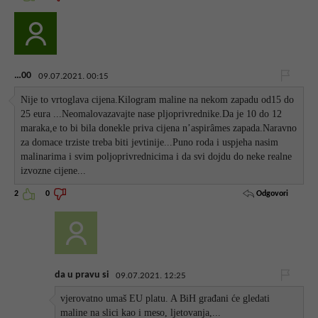
…00
09.07.2021. 00:15
Nije to vrtoglava cijena.Kilogram maline na nekom zapadu od15 do
25 eura ...Neomalovazavajte nase pljoprivrednike.Da je 10 do 12
maraka,e to bi bila donekle priva cijena n’aspirâmes zapada.Naravno
za domace trziste treba biti jevtinije...Puno roda i uspjeha nasim
malinarima i svim poljoprivrednicima i da svi dojdu do neke realne
izvozne cijene...
Odgovori
2
0
da u pravu si
09.07.2021. 12:25
vjerovatno umaš EU platu. A BiH građani će gledati
maline na slici kao i meso, ljetovanja,...