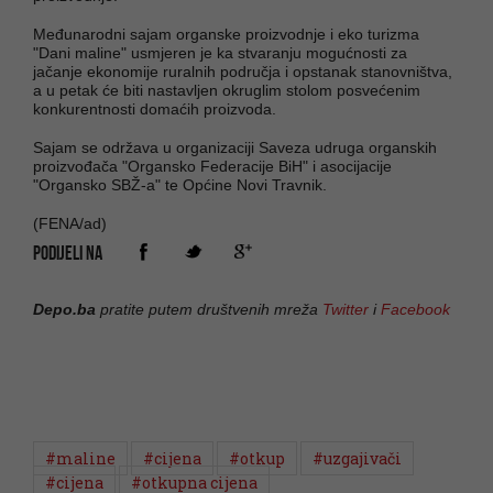
Međunarodni sajam organske proizvodnje i eko turizma
"Dani maline" usmjeren je ka stvaranju mogućnosti za
jačanje ekonomije ruralnih područja i opstanak stanovništva,
a u petak će biti nastavljen okruglim stolom posvećenim
konkurentnosti domaćih proizvoda.
Sajam se održava u organizaciji Saveza udruga organskih
proizvođača "Organsko Federacije BiH" i asocijacije
"Organsko SBŽ-a" te Općine Novi Travnik.
(FENA/ad)
PODIJELI NA
Depo.ba
pratite putem društvenih mreža
Twitter
i
Facebook
#maline
#cijena
#otkup
#uzgajivači
#cijena
#otkupna cijena