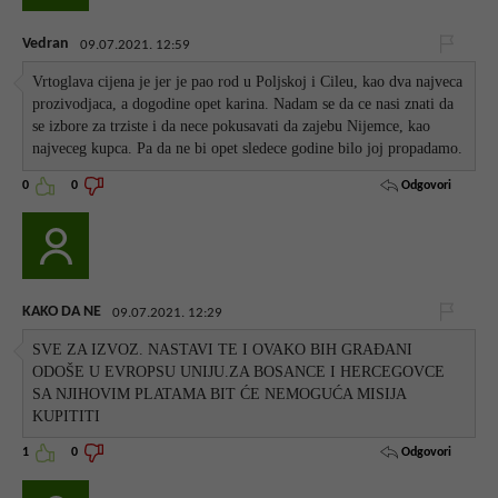
Vedran
09.07.2021. 12:59
Vrtoglava cijena je jer je pao rod u Poljskoj i Cileu, kao dva najveca
prozivodjaca, a dogodine opet karina. Nadam se da ce nasi znati da
se izbore za trziste i da nece pokusavati da zajebu Nijemce, kao
najveceg kupca. Pa da ne bi opet sledece godine bilo joj propadamo.
Odgovori
0
0
KAKO DA NE
09.07.2021. 12:29
SVE ZA IZVOZ. NASTAVI TE I OVAKO BIH GRAĐANI
ODOŠE U EVROPSU UNIJU.ZA BOSANCE I HERCEGOVCE
SA NJIHOVIM PLATAMA BIT ĆE NEMOGUĆA MISIJA
KUPITITI
Odgovori
1
0