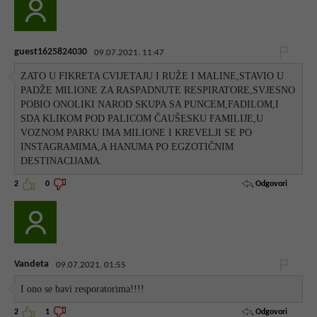
guest1625824030
09.07.2021. 11:47
ZATO U FIKRETA CVIJETAJU I RUŽE I MALINE,STAVIO U
PADŽE MILIONE ZA RASPADNUTE RESPIRATORE,SVJESNO
POBIO ONOLIKI NAROD SKUPA SA PUNCEM,FADILOM,I
SDA KLIKOM POD PALICOM ČAUŠESKU FAMILIJE,U
VOZNOM PARKU IMA MILIONE I KREVELJI SE PO
INSTAGRAMIMA,A HANUMA PO EGZOTIČNIM
DESTINACIJAMA.
Odgovori
2
0
Vandeta
09.07.2021. 01:55
I ono se bavi resporatorima!!!!
Odgovori
2
1