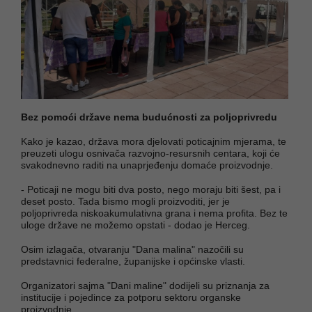
Bez pomoći države nema budućnosti za poljoprivredu
Kako je kazao, država mora djelovati poticajnim mjerama, te
preuzeti ulogu osnivača razvojno-resursnih centara, koji će
svakodnevno raditi na unaprjeđenju domaće proizvodnje.
- Poticaji ne mogu biti dva posto, nego moraju biti šest, pa i
deset posto. Tada bismo mogli proizvoditi, jer je
poljoprivreda niskoakumulativna grana i nema profita. Bez te
uloge države ne možemo opstati - dodao je Herceg.
Osim izlagača, otvaranju "Dana malina" nazočili su
predstavnici federalne, županijske i općinske vlasti.
Organizatori sajma "Dani maline" dodijeli su priznanja za
institucije i pojedince za potporu sektoru organske
proizvodnje.