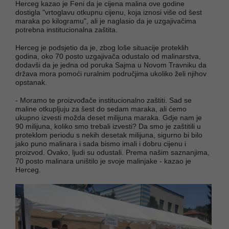
Herceg kazao je Feni da je cijena malina ove godine
dostigla "vrtoglavu otkupnu cijenu, koja iznosi više od šest
maraka po kilogramu", ali je naglasio da je uzgajivačima
potrebna institucionalna zaštita.
Herceg je podsjetio da je, zbog loše situacije proteklih
godina, oko 70 posto uzgajivača odustalo od malinarstva,
dodavši da je jedna od poruka Sajma u Novom Travniku da
država mora pomoći ruralnim područjima ukoliko želi njihov
opstanak.
- Moramo te proizvođače institucionalno zaštiti. Sad se
maline otkupljuju za šest do sedam maraka, ali ćemo
ukupno izvesti možda deset milijuna maraka. Gdje nam je
90 milijuna, koliko smo trebali izvesti? Da smo je zaštitili u
proteklom periodu s nekih desetak milijuna, sigurno bi bilo
jako puno malinara i sada bismo imali i dobru cijenu i
proizvod. Ovako, ljudi su odustali. Prema našim saznanjima,
70 posto malinara uništilo je svoje malinjake - kazao je
Herceg.