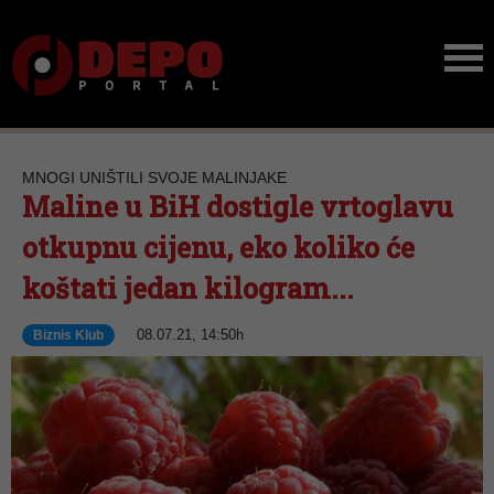
MNOGI UNIŠTILI SVOJE MALINJAKE
Maline u BiH dostigle vrtoglavu
otkupnu cijenu, eko koliko će
koštati jedan kilogram...
08.07.21, 14:50h
Biznis Klub