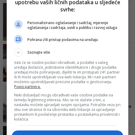
upotrebu vaših ličnih podataka u sljedeće
osobom iz drugog domaćinstva,
GLAVNI ŠVEDSKI
svrhe:
rekao je jedan od izvora
EPIDEMIOLOG RAZVIJA
STRATEGIJU
Personalizirano oglašavanje i sadržaj, mjerenje
I Švedska razmišlja o
oglašavanja i sadržaja, uvidi u publiku i razvoj usluga
karantinu, ali to bi tamo
zn...
Pohrana i/ili pristup podacima na uređaju
Još uvijek razrađujemo koncept,
VIDEO/ HVATALI ZADNJI VOZ
ali to bi izgledalo tako nekako,
Saznajte više
Italijani panično bježali iz
poručio je glavni švedski
Milana prije izolacij...
Vaši će se osobni podaci obrađivati, a podatke s vašeg
epidemiolog
Uredba koju je izdao italijanski
uređaja (kolačiće, jedinstvene identifikatore i druge podatke
uređaja) može pohranjivati, dijeliti te im pristupati 241 partner
premijer Giuseppe Conte malo
ili ih može upotrebljavati ova web-lokacija. Mi i naši partneri
poslije ponoći pogađa oko 16
možemo upotrebljavati precizne podatke o geolociranju.
miliona ljudi, uključujući region
Popis partnera.
POSLIJE VIŠESATNE
Lombardije i još najmanje 14
KONFUZIJE PREMIJER
Neki dobavljači mogu obrađivati vaše osobne podatke na
susjednih provincija
temelju legitimnog interesa. Ako se ne slažete s tim, u
OBJASNIO DETALJE
nastavku možete upravljati svojim opcijama. Potražite vezu pri
Sjever Italije probudio se u
dnu ove stranice ili na izborniku web-lokacije za upravljanje
karanteni, 'zarobljen...
pristankom ili povlačenje pristanka u postavkama privatnosti i
kolačića.
Vlada je mjere donijela samo
nekoliko sati nakon što su
JOŠ NISU TESTIRANI
dužnosnici najavili da je broj