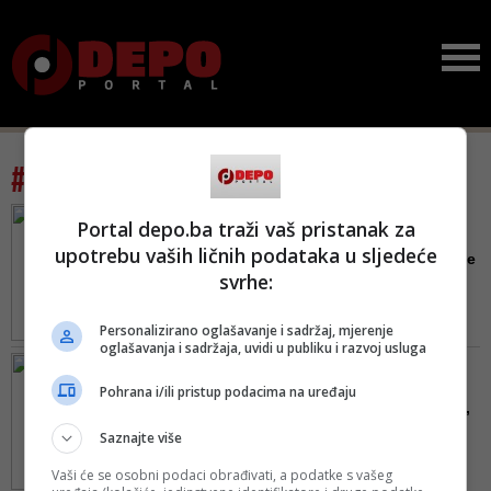
#tag: jadranka grupa
FOTO/ TROŠKOVI POKRIVENI,
Portal depo.ba traži vaš pristanak za
PLATA OSTAJE
upotrebu vaših ličnih podataka u sljedeće
Posao na Jadranu, traži se
svrhe:
800 sezonskih radnika: ...
Želite li postati dio tima Jadraka
Personalizirano oglašavanje i sadržaj, mjerenje
grupe? Pogledajte popis
oglašavanja i sadržaja, uvidi u publiku i razvoj usluga
otvorenih natječaja...
FOTO/ SEZONSKI POSAO,
PLAĆE IZNAD PROSJEKA
Pohrana i/ili pristup podacima na uređaju
Traže se konobari, kuhari,
sobarice, terapeuti, pe...
Saznajte više
Sezonskim radnicima, uz
Vaši će se osobni podaci obrađivati, a podatke s vašeg
novčana primanja koja su iznad