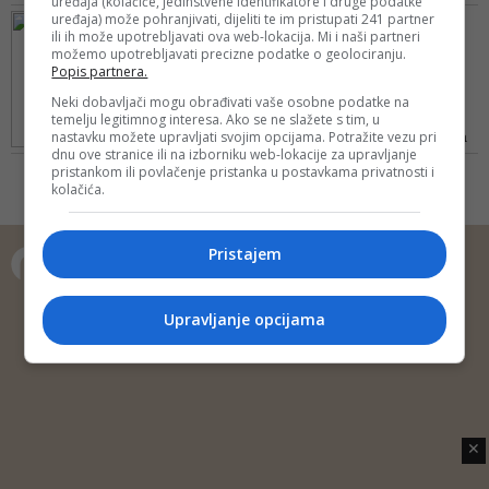
uređaja (kolačiće, jedinstvene identifikatore i druge podatke
prosjeka Republike Hrvatske,
uređaja) može pohranjivati, dijeliti te im pristupati 241 partner
FOTO/ PRILIKA ZA POSAO,
nude se i osiguran smještaj i
ili ih može upotrebljavati ova web-lokacija. Mi i naši partneri
SAZNAJTE NA VRIJEME
možemo upotrebljavati precizne podatke o geolociranju.
prehrana te daju stimulacije na
Radnici iz BiH produžuju
Popis partnera.
plaću
svoje ugovore: Sezonski
Neki dobavljači mogu obrađivati vaše osobne podatke na
p...
temelju legitimnog interesa. Ako se ne slažete s tim, u
nastavku možete upravljati svojim opcijama. Potražite vezu pri
Jadranka grupa s Lošinja, jedna
dnu ove stranice ili na izborniku web-lokacije za upravljanje
od vodećih hotelijersko-
pristankom ili povlačenje pristanka u postavkama privatnosti i
trgovačkih društava u Hrvatskoj -
kolačića.
zapošljava
Pristajem
Copyright © 2014 Depo Portal
Upravljanje opcijama
Impressum
Kontakt
Marketing
Privatnost korisnika
O nama
✕