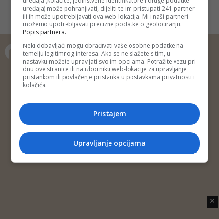
uređaja (kolačiće, jedinstvene identifikatore i druge podatke
uređaja) može pohranjivati, dijeliti te im pristupati 241 partner
ili ih može upotrebljavati ova web-lokacija. Mi i naši partneri
možemo upotrebljavati precizne podatke o geolociranju.
Popis partnera.
Neki dobavljači mogu obrađivati vaše osobne podatke na
temelju legitimnog interesa. Ako se ne slažete s tim, u
nastavku možete upravljati svojim opcijama. Potražite vezu pri
Copyright © 2014 Depo Portal
dnu ove stranice ili na izborniku web-lokacije za upravljanje
pristankom ili povlačenje pristanka u postavkama privatnosti i
Impressum
Kontakt
Marketing
Privatnost korisnika
kolačića.
O nama
Pristajem
Upravljanje opcijama
✕