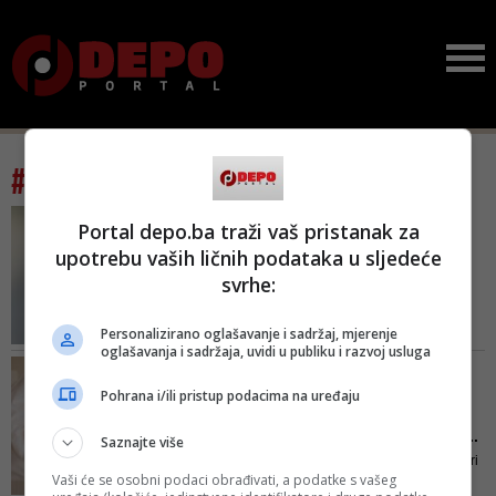
#tag: napetost
VIDEO/ NAKON DANAŠNJEG
Portal depo.ba traži vaš pristanak za
INCIDENTA
upotrebu vaših ličnih podataka u sljedeće
Rastu tenzije u Velikoj
svrhe:
Kladuši zbog migranata:
Sv...
Personalizirano oglašavanje i sadržaj, mjerenje
Sve je počelo kada je Sead
oglašavanja i sadržaja, uvidi u publiku i razvoj usluga
Karajić polupao stakla na
IMA NAČINA AKO SE
autobusu koji je vozio ilegalne
POTRUDITE
Pohrana i/ili pristup podacima na uređaju
migrante
Na ovih pet načina ćete
uspješno izbaciti stres i ...
Saznajte više
Ne dopustite da vaš ponos razori
Vaši će se osobni podaci obrađivati, a podatke s vašeg
nešto prekrasno