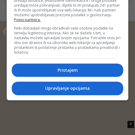
uređaja (kolačiće, jedinstvene identifikatore i druge podatke
direktora BHRT-a
uređaja) može pohranjivati, dijeliti te im pristupati 241 partner
ili ih može upotrebljavati ova web-lokacija. Mi i naši partneri
možemo upotrebljavati precizne podatke o geolociranju.
Popis partnera.
Neki dobavljači mogu obrađivati vaše osobne podatke na
temelju legitimnog interesa. Ako se ne slažete s tim, u
nastavku možete upravljati svojim opcijama. Potražite vezu pri
Copyright © 2014 Depo Portal
dnu ove stranice ili na izborniku web-lokacije za upravljanje
pristankom ili povlačenje pristanka u postavkama privatnosti i
Impressum
Kontakt
Marketing
Privatnost korisnika
kolačića.
O nama
Pristajem
Upravljanje opcijama
✕