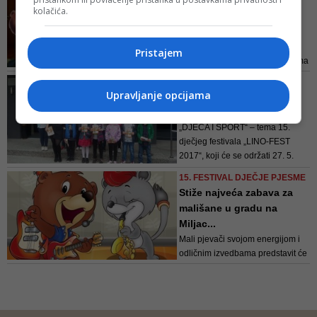
Ulaznice puštene u
„Domu mladih“ u Sarajevu
kolačića.
prodaju: I Minja Subota
stiže u...
Ulaznice su puštene u prodaju i
Pristajem
mogu se kupiti na blagajni „Doma
mladih“ po cijeni od 5 KM
USKORO U SARAJEVU
Upravljanje opcijama
Kad narasteš, budi što
želiš: 15. festival dječje...
„DJECA I SPORT“ – tema 15.
dječjeg festivala „LINO-FEST
2017“, koji će se održati 27. 5.
2017. godine u „Domu mladih“, s
15. FESTIVAL DJEČJE PJESME
početkom u 17:00 sati
Stiže najveća zabava za
mališane u gradu na
Miljac...
Mali pjevači svojom energijom i
odličnim izvedbama predstavit će
se u natjecateljskom dijelu 15.
festivala dječje pjesme „Lino-Fest
2017“, čija je ovogodišnja tema
„Djeca i sport“