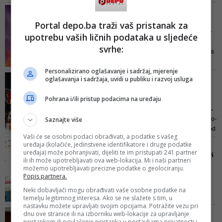
predstavljen program 16. festivala
12. MAJA U DOMU MLADIH U
dječje pjesme „Lino-Fest 2018“,
SARAJEVU
Portal depo.ba traži vaš pristanak za
koji će se održati 12. svibnja/maja
Učimo o Europi - tema 16.
upotrebu vaših ličnih podataka u sljedeće
2018. godine, s početkom u 17:00
dječjeg festivala 'LINO-...
sati, u „Domu mladih“ u Sarajevu
svrhe:
Prodaja ulaznica za festival je na
blagajni „Centra Skenderija“
Personalizirano oglašavanje i sadržaj, mjerenje
(Plato Skenderija) po cijeni od 5
12. MAJA U DOMU MLADIH U
oglašavanja i sadržaja, uvidi u publiku i razvoj usluga
KM
SARAJEVU
Stiže 16. festival dječje
Pohrana i/ili pristup podacima na uređaju
pjesme 'Lino-Fest 2018' ...
Saznajte više
Karte za ovogodišni festival „Lino-
Fest 2018“ moći će se nabaviti od
Vaši će se osobni podaci obrađivati, a podatke s vašeg
23. 4. 2018. na blagajni
uređaja (kolačiće, jedinstvene identifikatore i druge podatke
FOTO/ UOČI FESTIVALA
„Skenderija“ (Plato „Skenderija“)
uređaja) može pohranjivati, dijeliti te im pristupati 241 partner
Medvjedić Lino i volonteri
po cijeni od 5,00 KM
ili ih može upotrebljavati ova web-lokacija. Mi i naši partneri
Lino-Festa posjetili sa...
možemo upotrebljavati precizne podatke o geolociranju.
Popis partnera.
Medvjedić Lino se družio s
djecom i pozvao ih na festival
Neki dobavljači mogu obrađivati vaše osobne podatke na
„Lino-Fest 2017“, koji će se 27.
temelju legitimnog interesa. Ako se ne slažete s tim, u
nastavku možete upravljati svojim opcijama. Potražite vezu pri
svibnja/maja 2017. godine, s
27. MAJA U DOMU MLADIH
dnu ove stranice ili na izborniku web-lokacije za upravljanje
početkom u 17 sati, održati u
pristankom ili povlačenje pristanka u postavkama privatnosti i