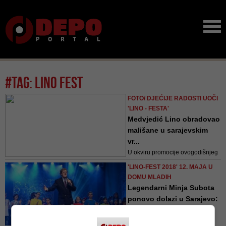
#tag: lino fest
FOTO/ DJEĆIJE RADOSTI UOČI
'LINO - FESTA'
Medvjedić Lino obradovao
mališane u sarajevskim
vr...
U okviru promocije ovogodišnjeg
festivala "Lino-Fest", medvjedić
'LINO-FEST 2018' 12. MAJA U
Lino i volonteri posjetili su
DOMU MLADIH
nekoliko vrtića i radionica u
Legendarni Minja Subota
Sarajevu
ponovo dolazi u Sarajevo:
...
Na konferenciji za medije