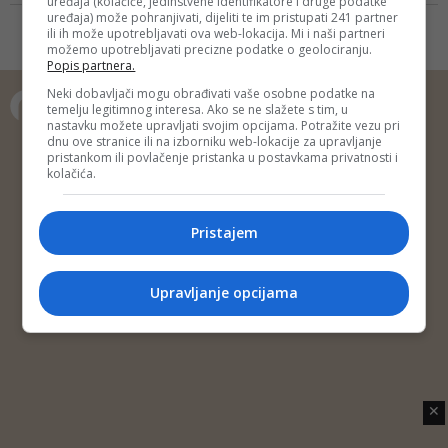
uređaja (kolačiće, jedinstvene identifikatore i druge podatke
albuma "Das Ist Walter" nastavlja
pušenja' Sejo...
uređaja) može pohranjivati, dijeliti te im pristupati 241 partner
se u Splitu (18.10.) na Gripama, a
ili ih može upotrebljavati ova web-lokacija. Mi i naši partneri
možemo upotrebljavati precizne podatke o geolociranju.
potom i Zagrebu (19.10.) u Domu
Popis partnera.
sportova
Neki dobavljači mogu obrađivati vaše osobne podatke na
temelju legitimnog interesa. Ako se ne slažete s tim, u
nastavku možete upravljati svojim opcijama. Potražite vezu pri
Copyright © 2014 Depo Portal
dnu ove stranice ili na izborniku web-lokacije za upravljanje
pristankom ili povlačenje pristanka u postavkama privatnosti i
Impressum
Kontakt
Marketing
Privatnost korisnika
kolačića.
O nama
Pristajem
Upravljanje opcijama
✕