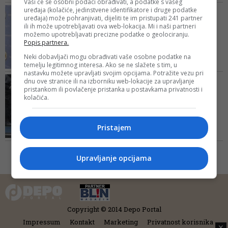
Vaši će se osobni podaci obrađivati, a podatke s vašeg
cijela Bosna i Hercegovina, treba
uređaja (kolačiće, jedinstvene identifikatore i druge podatke
NAKON POSTROJAVANJA U
manje policije i manje oružja, a
uređaja) može pohranjivati, dijeliti te im pristupati 241 partner
ZALUŽANIMA
ili ih može upotrebljavati ova web-lokacija. Mi i naši partneri
ne više
Oglasili se iz Ambasade
možemo upotrebljavati precizne podatke o geolociranju.
SAD-a: Nastavit ćemo
Popis partnera.
pomno...
Neki dobavljači mogu obrađivati vaše osobne podatke na
temelju legitimnog interesa. Ako se ne slažete s tim, u
Podsjećamo, svečanim
nastavku možete upravljati svojim opcijama. Potražite vezu pri
postrojavanjem jedinice
UMJESTO REZERVNOG
dnu ove stranice ili na izborniku web-lokacije za upravljanje
žandarmerije u Centru za obuku u
pristankom ili povlačenje pristanka u postavkama privatnosti i
SASTAVA POLICIJE
Zalužanima kod Banje Luke,
kolačića.
U Zalužanima postrojena
zvanično je predstavljena nova
Žandarmerija RS,
organizaciona jedinica MUPRS-a
intoniran...
Pristajem
Prvobitna ideja je bila da se
formira rezervni sastav policije ali
se od toga odustalo, jer je
Upravljanje opcijama
utvrđeno da bi za to bio potreban
duži vremenski period. Stoga je u
junu donesena odluka da se
formira Žandarmerija
Copyright © 2014 Depo Portal
Impressum
Kontakt
Marketing
Privatnost korisnika