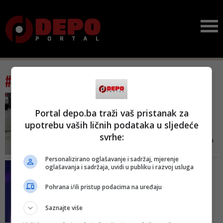
#tag: žandarmerija
POGLEDAJTE HAPŠENJE
Kraj talačke krize u
Portal depo.ba traži vaš pristanak za
Rudom, policajci
upotrebu vaših ličnih podataka u sljedeće
oslobođeni: ...
svrhe:
Pripadnici Žandarmerije su bili u
pripravnosti cijeli dan i čekali su
Personalizirano oglašavanje i sadržaj, mjerenje
naređenje. Radnici su odbijali da
I DALJE STIŽU KOMENTARI
oglašavanja i sadržaja, uvidi u publiku i razvoj usluga
iz dvorišta puste zarobljene
Konaković uputio
pripadnike Sudske policije – kaže
inicijativu nakon
Pohrana i/ili pristup podacima na uređaju
sagovornik
postrojavanja Ž...
Saznajte više
Iz OHR-a su za N1 kazali da
entitet Republika Srpska, kao i