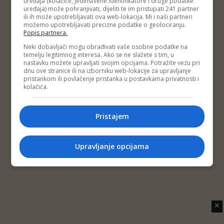
uređaja (kolačiće, jedinstvene identifikatore i druge podatke
Copyright © 2014 Depo Portal
uređaja) može pohranjivati, dijeliti te im pristupati 241 partner
Impressum
Kontakt
Marketing
Privatnost korisnika
ili ih može upotrebljavati ova web-lokacija. Mi i naši partneri
O nama
možemo upotrebljavati precizne podatke o geolociranju.
Popis partnera.
Neki dobavljači mogu obrađivati vaše osobne podatke na
temelju legitimnog interesa. Ako se ne slažete s tim, u
nastavku možete upravljati svojim opcijama. Potražite vezu pri
dnu ove stranice ili na izborniku web-lokacije za upravljanje
pristankom ili povlačenje pristanka u postavkama privatnosti i
kolačića.
Pristajem
Upravljanje opcijama
✕