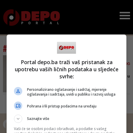
#tag: cazinska krajina
NA SUĐENJU DUDAKOVIĆU
Portal depo.ba traži vaš pristanak za
PROČITAN ISKAZ PREMINULOG
upotrebu vaših ličnih podataka u sljedeće
SVJEDOKA
svrhe:
'Zarobljen sam i odveden u
vojni hangar... Imao sa...
Personalizirano oglašavanje i sadržaj, mjerenje
Dušan Pilipović, preminuli
oglašavanja i sadržaja, uvidi u publiku i razvoj usluga
svjedok Tužilaštva BiH, izjavio je
kako je bio zarobljen i odveden u
Pohrana i/ili pristup podacima na uređaju
vojni hangar, u kojem je boravilo
još 70 do 80 zarobljenika iz
Saznajte više
Drvara i Bosanskog Petrovca
Vaši će se osobni podaci obrađivati, a podatke s vašeg