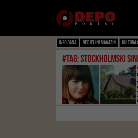
Info dana
Nedjeljni magazin
Kultura 
#tag: Stockholmski si