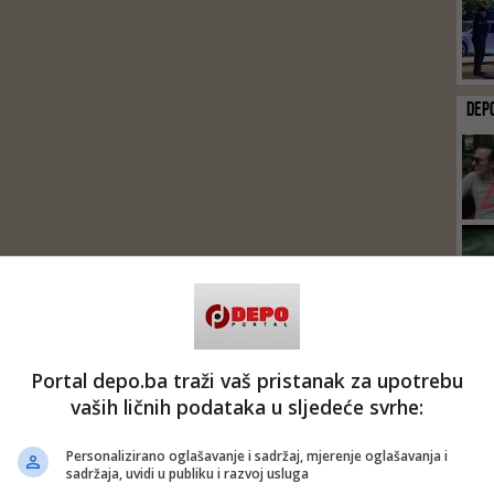
DEP
Portal depo.ba traži vaš pristanak za upotrebu
vaših ličnih podataka u sljedeće svrhe:
Personalizirano oglašavanje i sadržaj, mjerenje oglašavanja i
sadržaja, uvidi u publiku i razvoj usluga