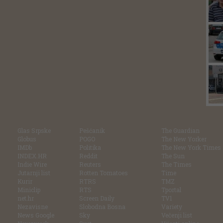
Glas Srpske
Pešćanik
The Guardian
Globus
POGO
The New Yorker
IMDb
Politika
The New York Times
INDEX.HR
Reddit
The Sun
Indie Wire
Reuters
The Times
Jutarnji list
Rotten Tomatoes
Time
Kurir
RTRS
TMZ
Miniclip
RTS
Tportal
net.hr
Screen Daily
TV1
Nezavisne
Slobodna Bosna
Variety
News Google
Sky
Večenji list