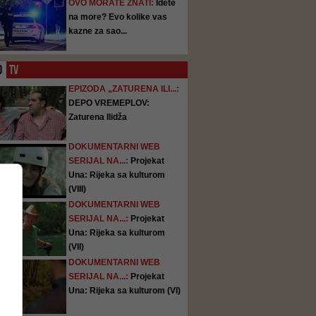
OVO MORATE ZNATI:
Idete
na more? Evo kolike vas
kazne za sao...
O
TV
EPIZODA „ZATURENA ILI...:
DEPO VREMEPLOV:
Zaturena Ilidža
DOKUMENTARNI WEB
SERIJAL NA...:
Projekat
Una: Rijeka sa kulturom
(VIII)
DOKUMENTARNI WEB
SERIJAL NA...:
Projekat
Una: Rijeka sa kulturom
(VII)
DOKUMENTARNI WEB
SERIJAL NA...:
Projekat
Una: Rijeka sa kulturom (VI)