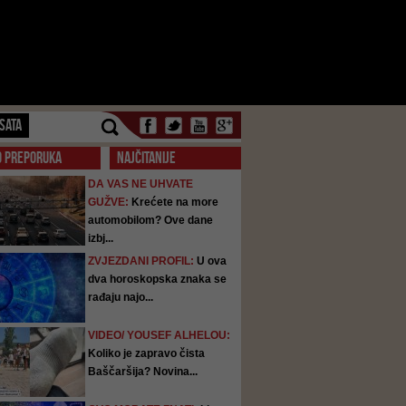
SATA
O PREPORUKA
NAJČITANIJE
DA VAS NE UHVATE
GUŽVE:
Krećete na more
automobilom? Ove dane
izbj...
ZVJEZDANI PROFIL:
U ova
dva horoskopska znaka se
rađaju najo...
VIDEO/ YOUSEF ALHELOU:
Koliko je zapravo čista
Baščaršija? Novina...