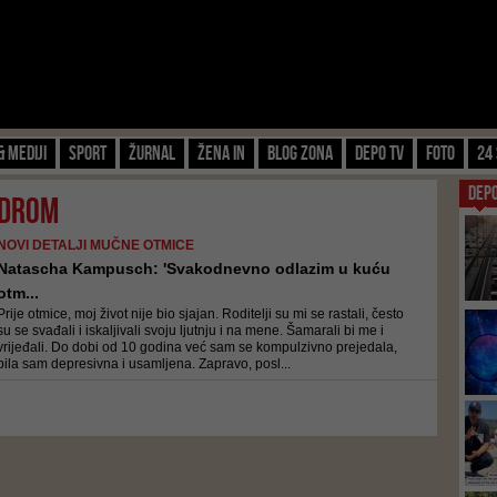
& Mediji
Sport
Žurnal
Žena IN
Blog zona
Depo TV
FOTO
24 
DEP
ndrom
NOVI DETALJI MUČNE OTMICE
Natascha Kampusch: 'Svakodnevno odlazim u kuću
otm...
Prije otmice, moj život nije bio sjajan. Roditelji su mi se rastali, često
su se svađali i iskaljivali svoju ljutnju i na mene. Šamarali bi me i
vrijeđali. Do dobi od 10 godina već sam se kompulzivno prejedala,
bila sam depresivna i usamljena. Zapravo, posl...