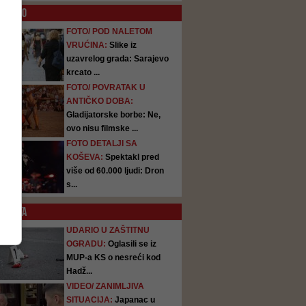
O
FOTO
FOTO/ POD NALETOM
VRUĆINA:
Slike iz
uzavrelog grada: Sarajevo
krcato ...
FOTO/ POVRATAK U
ANTIČKO DOBA:
Gladijatorske borbe: Ne,
ovo nisu filmske ...
FOTO DETALJI SA
KOŠEVA:
Spektakl pred
više od 60.000 ljudi: Dron
s...
SATA
UDARIO U ZAŠTITNU
OGRADU:
Oglasili se iz
MUP-a KS o nesreći kod
Hadž...
VIDEO/ ZANIMLJIVA
SITUACIJA:
Japanac u