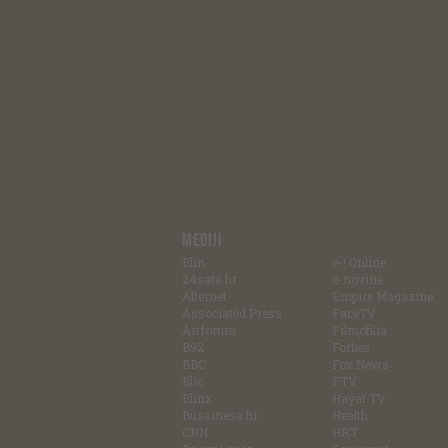
MEDIJI
Blin
e-! Online
24sata.hr
e-novine
Alternet
Empire Magazine
Associated Press
FaceTV
Artforum
Filmofilia
B92
Forbes
BBC
Fox News
Blic
FTV
Blinx
Hayat TV
Bussiness.hr
Health
CNN
HRT