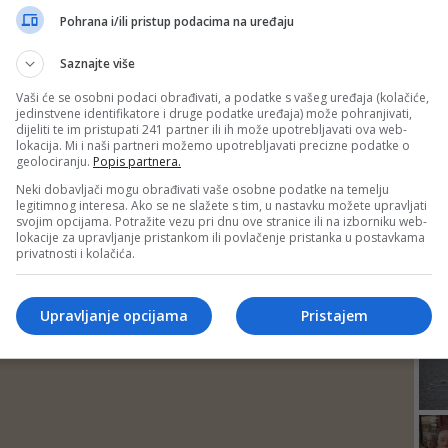
DEP
Pohrana i/ili pristup podacima na uređaju
Saznajte više
Vaši će se osobni podaci obrađivati, a podatke s vašeg uređaja (kolačiće,
jedinstvene identifikatore i druge podatke uređaja) može pohranjivati,
dijeliti te im pristupati 241 partner ili ih može upotrebljavati ova web-
lokacija. Mi i naši partneri možemo upotrebljavati precizne podatke o
geolociranju.
Popis partnera.
Neki dobavljači mogu obrađivati vaše osobne podatke na temelju
legitimnog interesa. Ako se ne slažete s tim, u nastavku možete upravljati
svojim opcijama. Potražite vezu pri dnu ove stranice ili na izborniku web-
lokacije za upravljanje pristankom ili povlačenje pristanka u postavkama
privatnosti i kolačića.
24
Upravljanje opcijama
Pristajem