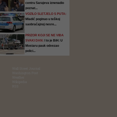
centru Sarajeva iznenadio
poznat...
VOZILO SLETJELO S PUTA:
Mladić poginuo u teškoj
saobraćajnoj nesre...
PRIZOR KOJI SE NE VIĐA
SVAKI DAN:
I to je BiH: U
Mostaru pauk odvezao
polici...
Wall Street Journal
Washington Post
Weather
Wikipedia
RSS