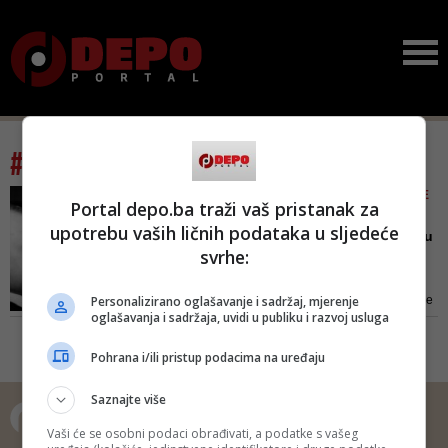
#tag: matica hrvatska
OVO JE IZOSTAVILA IZ KNJIGE
Portal depo.ba traži vaš pristanak za
'MOJ ŽIVOT S FRANCEKOM'
upotrebu vaših ličnih podataka u sljedeće
'Dragi Tito, moj Franjo je u
svrhe:
zatvoru': Pronađena d...
Ona je juče proslavila 93.
Personalizirano oglašavanje i sadržaj, mjerenje
rođendan i prisjećamo se kako je
oglašavanja i sadržaja, uvidi u publiku i razvoj usluga
maršalu Jugoslavije pisala o
svom Franji kao poštenom
Pohrana i/ili pristup podacima na uređaju
generalu JNA
Saznajte više
Vaši će se osobni podaci obrađivati, a podatke s vašeg