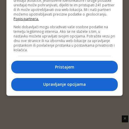
uređaja (kolačiće, jedinstvene identifikatore i druge podatke
Copyright © 2014 Depo Portal
uređaja) može pohranjivati, dijeliti te im pristupati 241 partner
Impressum
Kontakt
Marketing
Privatnost korisnika
ili ih može upotrebljavati ova web-lokacija. Mi i naši partneri
O nama
možemo upotrebljavati precizne podatke o geolociranju.
Popis partnera.
Neki dobavljači mogu obrađivati vaše osobne podatke na
temelju legitimnog interesa. Ako se ne slažete s tim, u
nastavku možete upravljati svojim opcijama. Potražite vezu pri
dnu ove stranice ili na izborniku web-lokacije za upravljanje
pristankom ili povlačenje pristanka u postavkama privatnosti i
kolačića.
Pristajem
Upravljanje opcijama
✕