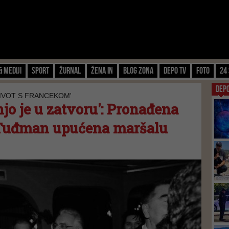
& Mediji
Sport
Žurnal
Žena IN
Blog zona
Depo TV
FOTO
24 
DEP
 ŽIVOT S FRANCEKOM'
njo je u zatvoru': Pronađena
Tuđman upućena maršalu