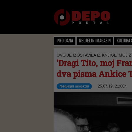
Info dana
Nedjeljni magazin
Kultura 
OVO JE IZOSTAVILA IZ KNJIGE 'MOJ
'Dragi Tito, moj Fra
dva pisma Ankice 
25.07.19, 21:00h
Nedjeljni magazin