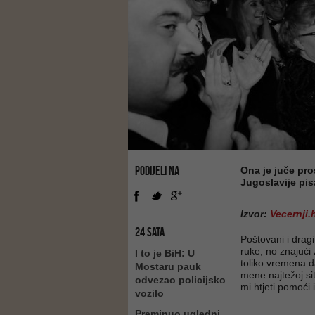
PODIJELI NA
Ona je juče pro
Jugoslavije pi
Izvor:
Vecernji.
24 SATA
Poštovani i drag
ruke, no znajući
I to je BiH: U
toliko vremena da
Mostaru pauk
mene najtežoj sit
odvezao policijsko
mi htjeti pomoći i 
vozilo
Preminuo ugledni