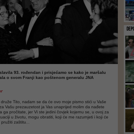
DEP
slavila 93. rođendan i prisjećamo se kako je maršalu
sala o svom Franji kao poštenom generalu JNA
hr
i druže Tito, nadam se da će ovo moje pismo stići u Vaše
 za Vašu prezauzetost ja Vas unaprijed molim da nađete
 ga pročitate, jer Vi ste jedini čovjek kojemu se, u ovoj za
uaciji u životu, mogu obratiti, koji će me razumjeti i koji će
pružiti zaštitu...