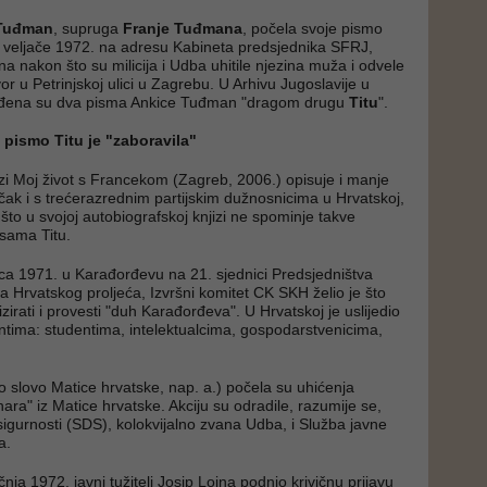
 Tuđman
, supruga
Franje Tuđmana
, počela svoje pismo
 veljače 1972. na adresu Kabineta predsjednika SFRJ,
a nakon što su milicija i Udba uhitile njezina muža i odvele
vor u Petrinjskoj ulici u Zagrebu. U Arhivu Jugoslavije u
đena su dva pisma Ankice Tuđman "dragom drugu
Titu
".
i pismo Titu je "zaboravila"
jizi Moj život s Francekom (Zagreb, 2006.) opisuje i manje
čak i s trećerazrednim partijskim dužnosnicima u Hrvatskoj,
 što u svojoj autobiografskoj knjizi ne spominje takve
isama Titu.
ca 1971. u Karađorđevu na 21. sjednici Predsjedništva
 Hrvatskog proljeća, Izvršni komitet CK SKH želio je što
izirati i provesti "duh Karađorđeva". U Hrvatskoj je uslijedio
ntima: studentima, intelektualcima, gospodarstvenicima,
o slovo Matice hrvatske, nap. a.) počela su uhićenja
ara" iz Matice hrvatske. Akciju su odradile, razumije se,
igurnosti (SDS), kolokvijalno zvana Udba, i Služba javne
a.
ečnja 1972. javni tužitelj Josip Lojna podnio krivičnu prijavu