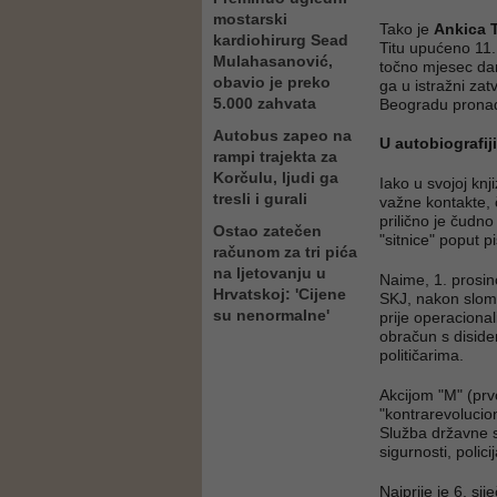
mostarski
Tako je
Ankica
kardiohirurg Sead
Titu upućeno 11.
Mulahasanović,
točno mjesec dan
obavio je preko
ga u istražni zat
5.000 zahvata
Beogradu prona
Autobus zapeo na
U autobiografij
rampi trajekta za
Korčulu, ljudi ga
Iako u svojoj kn
tresli i gurali
važne kontakte, 
prilično je čudno
Ostao zatečen
"sitnice" poput p
računom za tri pića
na ljetovanju u
Naime, 1. prosin
Hrvatskoj: 'Cijene
SKJ, nakon sloma
su nenormalne'
prije operacional
obračun s diside
političarima.
Akcijom "M" (prv
"kontrarevolucion
Služba državne s
sigurnosti, policij
Najprije je 6. sij