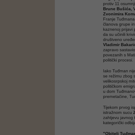
protiv 11 osumn
Brune Bušića, V
Zvonimira Komar
Franje Tuđmana. 
članova grupe int
kaznenoj prijavi
da su učinili kr
društveno uređen
Vladimir Bakar
zapravo sastavio 
povezanih s Mati
politički procesi.
Iako Tuđman nije
se režimu zbog s
velikosrpskoj mi
političkom emigra
u dom Tuđmanovi
premetačine, Tuđ
Tijekom prvog is
istražnom sucu
zahtjevu javnog t
kategorički odbij
"Obitelj Tuđma