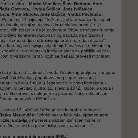
jičenih osoba –
Marka Veselice, Šime Đodana, Ante
lade Gotovca, Hrvoja Šošića, Joze Ivičevića,
ice, Ante Glibote, Ante Bačića, Vlatka Pavletića
i
Potom su 11. siječnja 1972. uslijedila uhićenja dostupnih
elektualaca koji su djelovali kroz Maticu hrvatsku. U
 protiv njih pisalo je da je podignuta "zbog osnovane sumnje
ivično djelo kontrarevolucionarnog napada na državno i
je i kazneno djelo udruživanja protiv naroda i države".
ić
je kao najpovjerljiviji i najodaniji Titov čovjek u Hrvatskoj
konačnu listu hrvatskih intelektualaca za politički odstrel,
com hrvatskom, protiv kojih se trebaju provesti montirani
 bio jedan od istaknutijih vođa Hrvatskog proljeća, zamjerio
vojih istraživanja, pogotovo zbog suprotstavljanja
tomaniji o broju žrtava u Jasenovcu te zbog kontakata s
cijom. U pet sati ujutro, 11. siječnja 1972., Udba je upala i
h u Nazorovoj s nalogom za pretres. Nakon deset sati
mana su odveli u Petrinjsku.
pitivanja 12. siječnja Tuđman je vrlo hrabro odbrusio
Zlatku Markoviću
: "Inkriminacije koje mi u spomenutom
užitelja stavljaju na teret smatram izmišljenima te ih
am. Moj je rad bio javan, isključivo znanstveni...".
n sve je podredila ovakvoj SFRJ"