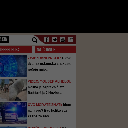
SATA
O PREPORUKA
NAJČITANIJE
ZVJEZDANI PROFIL:
U ova
dva horoskopska znaka se
rađaju najo...
VIDEO/ YOUSEF ALHELOU:
Koliko je zapravo čista
Baščaršija? Novina...
OVO MORATE ZNATI:
Idete
na more? Evo kolike vas
kazne za sao...