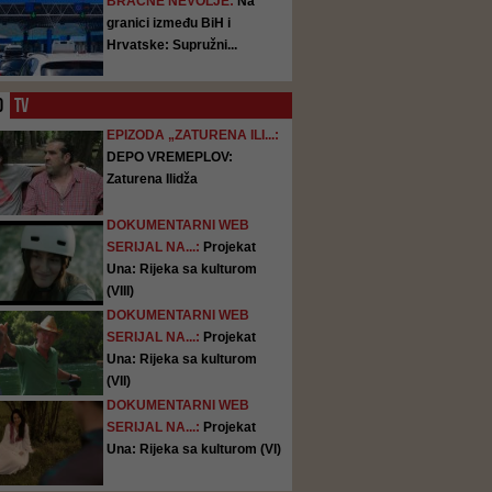
BRAČNE NEVOLJE:
Na
granici između BiH i
Hrvatske: Supružni...
O
TV
EPIZODA „ZATURENA ILI...:
DEPO VREMEPLOV:
Zaturena Ilidža
DOKUMENTARNI WEB
SERIJAL NA...:
Projekat
Una: Rijeka sa kulturom
(VIII)
DOKUMENTARNI WEB
SERIJAL NA...:
Projekat
Una: Rijeka sa kulturom
(VII)
DOKUMENTARNI WEB
SERIJAL NA...:
Projekat
Una: Rijeka sa kulturom (VI)