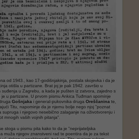
ona od 1943., kao 17-godišnjakinja, postala skojevka i da je
nja otišla u partizane. Brat joj je pak 1942. završio u
 suđenja u Zagrebu, a kada je pušten iz zatvora, zajedno s
ao je u partizane. U prvom pismu Ankica Tuđman spominje
 druga
Gošnjaka
i general-pukovnika druga
Oreščanina
te,
ajući Titu, napominje da je njemu bolje nego njoj "poznat
supruga i njegovo nesebično zalaganje na oživotvorenju i
ot mnogih vaših vojnih pitanja".
 stoga u pismu pita kako to da je "neprijateljska
ina muža njegov znanstveni rad te poentira da je za tekst