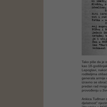
Tako piše da je 
kao 18-godišnjaki
Lepoglavi, nakon
roditeljima otiš
generala armije
izravno se obrać
predan rad moga 
provođenju u živ
Ankica Tuđman se
djelatnost" njez