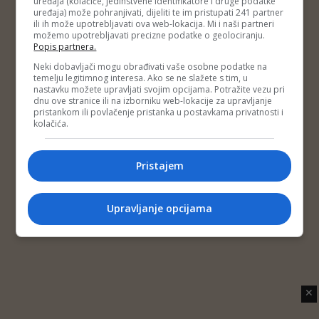
uređaja (kolačiće, jedinstvene identifikatore i druge podatke
Copyright © 2014 Depo Portal
uređaja) može pohranjivati, dijeliti te im pristupati 241 partner
Impressum
Kontakt
Marketing
Privatnost korisnika
ili ih može upotrebljavati ova web-lokacija. Mi i naši partneri
O nama
možemo upotrebljavati precizne podatke o geolociranju.
Popis partnera.
Neki dobavljači mogu obrađivati vaše osobne podatke na
temelju legitimnog interesa. Ako se ne slažete s tim, u
nastavku možete upravljati svojim opcijama. Potražite vezu pri
dnu ove stranice ili na izborniku web-lokacije za upravljanje
pristankom ili povlačenje pristanka u postavkama privatnosti i
kolačića.
Pristajem
Upravljanje opcijama
✕