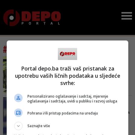
#tag: bh. privreda
O EKONOMSKOJ SITUACIJI I
KRIZI U ZEMLJI
Portal depo.ba traži vaš pristanak za
Fadil Novalić otkriva:
upotrebu vaših ličnih podataka u sljedeće
Samo OVE četiri grane
svrhe:
pomoć...
Svi su posticaji isplaćeni za sve
Personalizirano oglašavanje i sadržaj, mjerenje
mjesece za koje su obećani-
UBLAŽAVANJE POSLJEDICA
oglašavanja i sadržaja, uvidi u publiku i razvoj usluga
kazao je Novalić
PANDEMIJE
Višemilionska sredstva za
Pohrana i/ili pristup podacima na uređaju
pomoć privrednicima:
Čam...
Saznajte više
Usvajanjem ovog zakona bit će