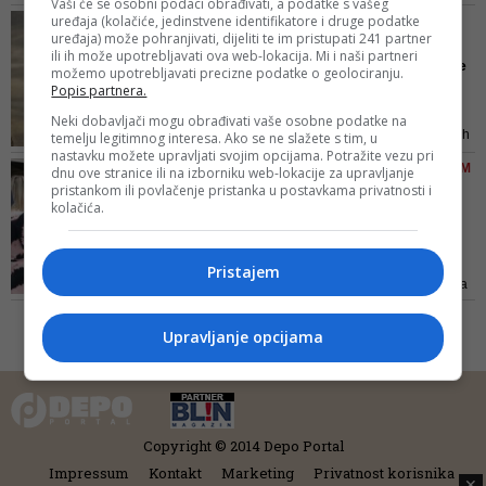
Vaši će se osobni podaci obrađivati, a podatke s vašeg
omogućeno, prije svega nižim
uređaja (kolačiće, jedinstvene identifikatore i druge podatke
CRNE PROGNOZE NAKON
nivoima vlasti, da usmjere
uređaja) može pohranjivati, dijeliti te im pristupati 241 partner
GAŠENJA POGONA
ili ih može upotrebljavati ova web-lokacija. Mi i naši partneri
desetine miliona KM za pomoć
Krah 'Aluminija' odrazit će
možemo upotrebljavati precizne podatke o geolociranju.
ugroženom stanovništvu i
se na cijelu privredu ...
Popis partnera.
privredi, a koja će neminovno
Isključenjem struje prestaje rad
Neki dobavljači mogu obrađivati vaše osobne podatke na
pretrpjeti posljedice
ključnih elektrolitičkih ćelija, kojih
temelju legitimnog interesa. Ako se ne slažete s tim, u
nastavku možete upravljati svojim opcijama. Potražite vezu pri
u "Aluminiju" ima 256, a
KA NAPRETKU U POSLOVNOM
dnu ove stranice ili na izborniku web-lokacije za upravljanje
startovanje jedne košta oko
pristankom ili povlačenje pristanka u postavkama privatnosti i
OKRUŽENJU
100.000 dolara, što govori kako
kolačića.
U Tešnju otvoren
su šanse za obnovu proizvodnje
Međunarodni sajam
veoma male
privrede: 300 i...
Pristajem
Predsjedavajući Vijeća ministara
BiH Denis Zvizdić je poručio da je
sajam u Tešnju jedan od najboljih
Upravljanje opcijama
modela prezentiranja bh. privrede
te pokazivanja partnerima iz
svijeta da bh. proizvodi
zadovoljavaju najveće strandarde
Copyright © 2014 Depo Portal
Impressum
Kontakt
Marketing
Privatnost korisnika