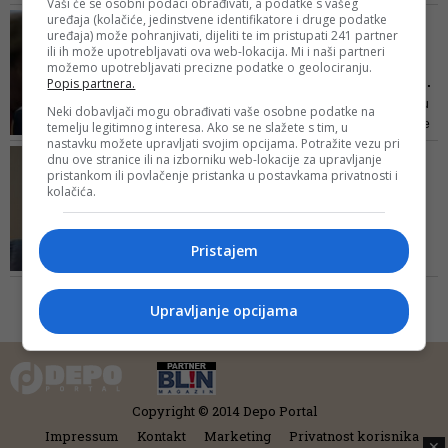
Vaši će se osobni podaci obrađivati, a podatke s vašeg
projekt uz Vladu KS koja će
uređaja (kolačiće, jedinstvene identifikatore i druge podatke
VAŽI SAMO ZA ŽENE 'BEZ
dodatna sredstva za ovu namjenu
uređaja) može pohranjivati, dijeliti te im pristupati 241 partner
KOJIH SE MOŽE'
ili ih može upotrebljavati ova web-lokacija. Mi i naši partneri
obezbijediti u rebalansu budžeta
Premijer se 'preračunao':
možemo upotrebljavati precizne podatke o geolociranju.
za 2019. godinu
Forto poslao hitni dopis...
Popis partnera.
"Dakle, 8. mart je radni dan, ali u
Neki dobavljači mogu obrađivati vaše osobne podatke na
institucijama u kojima je moguće
temelju legitimnog interesa. Ako se ne slažete s tim, u
nastavku možete upravljati svojim opcijama. Potražite vezu pri
osigurati nesmetan proces rada,
NAKON NEUSVAJANJA
dnu ove stranice ili na izborniku web-lokacije za upravljanje
uposlenicama je moguće dozvoliti
pristankom ili povlačenje pristanka u postavkama privatnosti i
IZVJEŠTAJA O RADU
slobodan dan", navodi se u odluci
kolačića.
Slijede smjene: 'Lete'
uprave i direktori javnih
u...
Pristajem
Na narednoj sjednici Skupštine
može se očekivati smjena
članova skupština pojedinih
Upravljanje opcijama
preduzeća, rekao Konaković
Copyright © 2014 Depo Portal
Impressum
Kontakt
Marketing
Privatnost korisnika