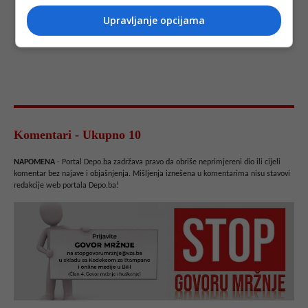
Upravljanje opcijama
Komentari - Ukupno 10
NAPOMENA
- Portal Depo.ba zadržava pravo da obriše neprimjereni dio ili cijeli
komentar bez najave i objašnjenja. Mišljenja iznešena u komentarima nisu stavovi
redakcije web portala Depo.ba!