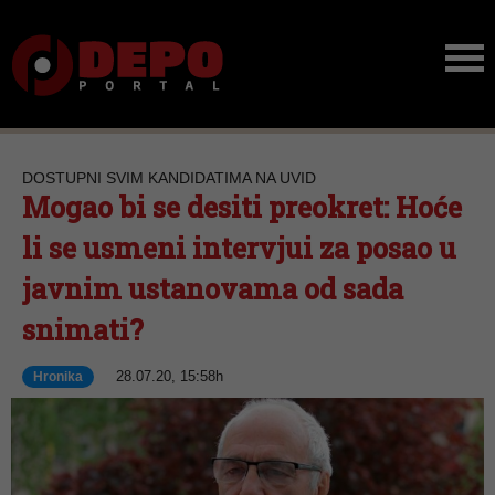
DOSTUPNI SVIM KANDIDATIMA NA UVID
Mogao bi se desiti preokret: Hoće
li se usmeni intervjui za posao u
javnim ustanovama od sada
snimati?
28.07.20, 15:58h
Hronika