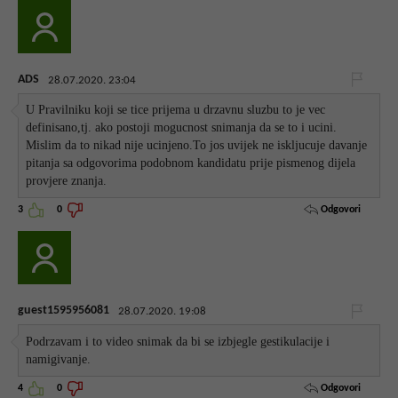
ADS
28.07.2020. 23:04
U Pravilniku koji se tice prijema u drzavnu sluzbu to je vec
definisano,tj. ako postoji mogucnost snimanja da se to i ucini.
Mislim da to nikad nije ucinjeno.To jos uvijek ne iskljucuje davanje
pitanja sa odgovorima podobnom kandidatu prije pismenog dijela
provjere znanja.
Odgovori
3
0
guest1595956081
28.07.2020. 19:08
Podrzavam i to video snimak da bi se izbjegle gestikulacije i
namigivanje.
Odgovori
4
0