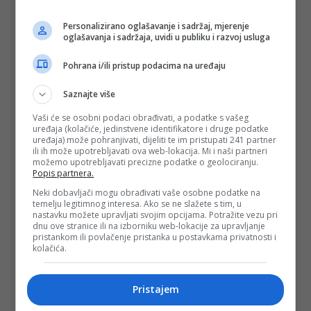
Personalizirano oglašavanje i sadržaj, mjerenje
oglašavanja i sadržaja, uvidi u publiku i razvoj usluga
Pohrana i/ili pristup podacima na uređaju
Saznajte više
Vaši će se osobni podaci obrađivati, a podatke s vašeg
uređaja (kolačiće, jedinstvene identifikatore i druge podatke
uređaja) može pohranjivati, dijeliti te im pristupati 241 partner
ili ih može upotrebljavati ova web-lokacija. Mi i naši partneri
možemo upotrebljavati precizne podatke o geolociranju.
Popis partnera.
Neki dobavljači mogu obrađivati vaše osobne podatke na
temelju legitimnog interesa. Ako se ne slažete s tim, u
nastavku možete upravljati svojim opcijama. Potražite vezu pri
dnu ove stranice ili na izborniku web-lokacije za upravljanje
pristankom ili povlačenje pristanka u postavkama privatnosti i
kolačića.
Pristajem