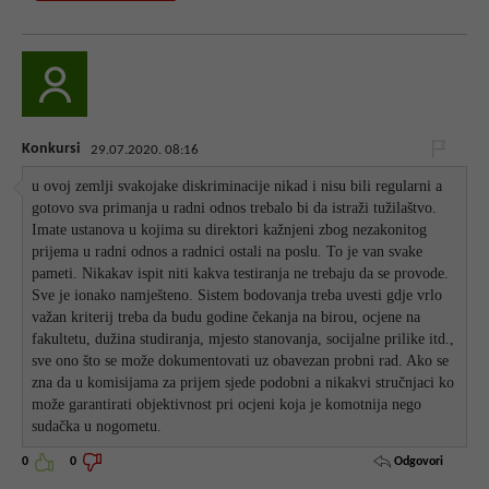
Konkursi
29.07.2020. 08:16
u ovoj zemlji svakojake diskriminacije nikad i nisu bili regularni a
gotovo sva primanja u radni odnos trebalo bi da istraži tužilaštvo.
Imate ustanova u kojima su direktori kažnjeni zbog nezakonitog
prijema u radni odnos a radnici ostali na poslu. To je van svake
pameti. Nikakav ispit niti kakva testiranja ne trebaju da se provode.
Sve je ionako namješteno. Sistem bodovanja treba uvesti gdje vrlo
važan kriterij treba da budu godine čekanja na birou, ocjene na
fakultetu, dužina studiranja, mjesto stanovanja, socijalne prilike itd.,
sve ono što se može dokumentovati uz obavezan probni rad. Ako se
zna da u komisijama za prijem sjede podobni a nikakvi stručnjaci ko
može garantirati objektivnost pri ocjeni koja je komotnija nego
sudačka u nogometu.
Odgovori
0
0