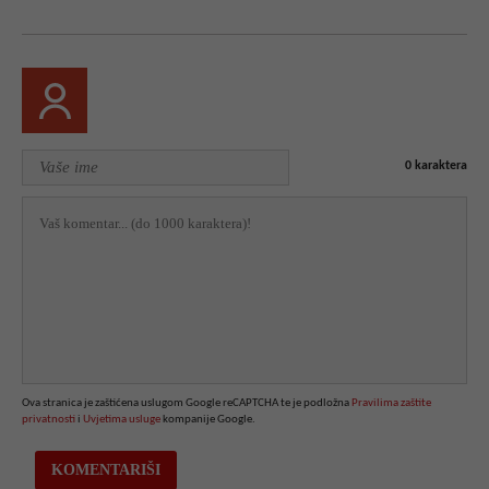
0
karaktera
Ova stranica je zaštićena uslugom Google reCAPTCHA te je podložna
Pravilima zaštite
privatnosti
i
Uvjetima usluge
kompanije Google.