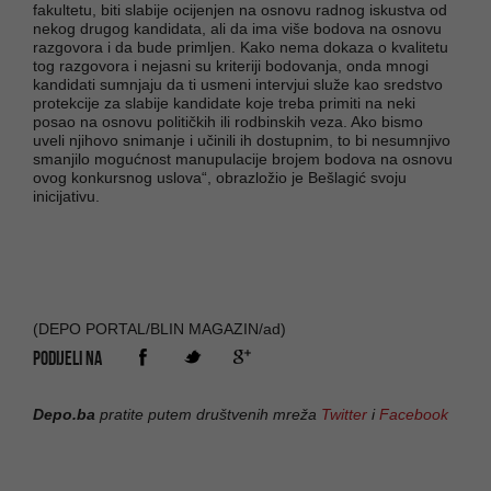
fakultetu, biti slabije ocijenjen na osnovu radnog iskustva od
nekog drugog kandidata, ali da ima više bodova na osnovu
razgovora i da bude primljen. Kako nema dokaza o kvalitetu
tog razgovora i nejasni su kriteriji bodovanja, onda mnogi
kandidati sumnjaju da ti usmeni intervjui služe kao sredstvo
protekcije za slabije kandidate koje treba primiti na neki
posao na osnovu političkih ili rodbinskih veza. Ako bismo
uveli njihovo snimanje i učinili ih dostupnim, to bi nesumnjivo
smanjilo mogućnost manupulacije brojem bodova na osnovu
ovog konkursnog uslova“, obrazložio je Bešlagić svoju
inicijativu.
(DEPO PORTAL/BLIN MAGAZIN/ad)
PODIJELI NA
Depo.ba
pratite putem društvenih mreža
Twitter
i
Facebook