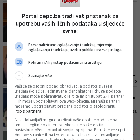
ministar odbrane Stefanović
POLITIKA I MAFIJA
konačni cilj ove akcije policije u
Novi skandali: Je li
Portal depo.ba traži vaš pristanak za
kojoj je prvo pao Belivuk, a sada i
najmoćnija žena Srbije
Hrkalović
upotrebu vaših ličnih podataka u sljedeće
uhapše...
svrhe:
Sve više je naznaka da je
Hrkalović bila "veza" između
Personalizirano oglašavanje i sadržaj, mjerenje
režima i srbijanskih kriminalnih
PREMA PISANJU MREŽE ZA
oglašavanja i sadržaja, uvidi u publiku i razvoj usluga
klanova
ISTRAŽIVANJE KORUPCIJE I
KIRMINALA - KRIK
Pohrana i/ili pristup podacima na uređaju
Veljko Belivuk u iskazu
tvrdio da mu je Vučić traž...
Saznajte više
Riješio sam lijepo da kažem sve o
Vaši će se osobni podaci obrađivati, a podatke s vašeg
mom odnosu sa predsjednikom
uređaja (kolačiće, jedinstvene identifikatore i druge podatke
ZA CIJENU NE PITAJU
Srbije Aleksandrom Vučićem,
uređaja) može pohranjivati, dijeliti te im pristupati 241 partner
Zloglasni Velja Nevolja bio
ministrom policije Aleksandrom
ili ih može upotrebljavati ova web-lokacija. Mi i naši partneri
'Bošnjak': Tajni život...
možemo upotrebljavati precizne podatke o geolociranju.
Vulinom, Vučićevim bratom,
Popis partnera.
Nije novost da se mafijaši kriju iza
prijateljima, kumovima i svim
lažnih isprava. Takođe, za te
ostalim političarima koji su od nas
Neki dobavljači mogu obrađivati vaše osobne podatke na
usluge spremni su da plate
temelju legitimnog interesa. Ako se ne slažete s tim, u
tražili usluge, a sada se prave da
nastavku možete upravljati svojim opcijama. Potražite vezu pri
ogromne iznose. Biraju pretežno
se ne po...
ODVEDENA NA SASLUŠANJE
dnu ove stranice ili na izborniku web-lokacije za upravljanje
pasoše zemalja iz regiona, a
pristankom ili povlačenje pristanka u postavkama privatnosti i