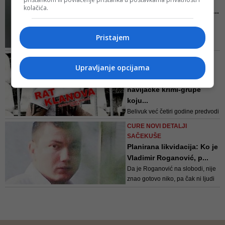
Na Jahorini bila i Tamara
hrvatski je najtraženiji
kolačića.
Zvicer, supruga vođe kav...
Priveden i pripadnik
suparaničkog škaljarskog klana
Pristajem
Milan Kršić
SARADNJA NAJOPASNIJIH
Upravljanje opcijama
LJUDI PODZEMLJA
Veza 'kavačkog klana' i
navijačke krimi-grupe
koju...
Belivuk već četiri godine predvodi
partizanovu navijačku grupu
CURE NOVI DETALJI
"Janjičari", međutim javna je tajna
SAČEKUŠE
da je to samo paravan za mnogo
Planirana likvidacija: Ko je
prljavije poslove koje ova grupa
Vladimir Roganović, p...
obavlja i da je Velja Nevolja
Da je Roganović na slobodi, nije
trenutno jedan od najopasnijih
znao gotovo niko, pa čak ni ljudi
ljudi na beogradskim ulicama,
bliski njemu. Zbog toga se ovo
ubistvo smatra kao dobro
planirano, jer su ubice tačno
znale gdje se “kavčanin” obreo,