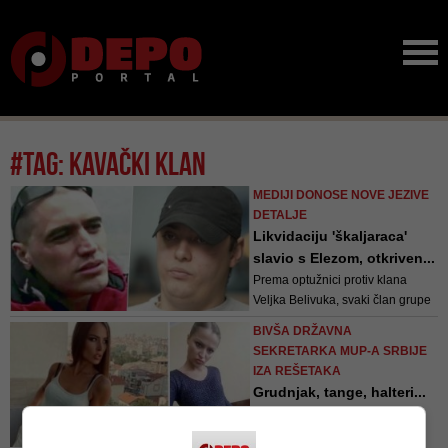
#tag: kavački klan
MEDIJI DONOSE NOVE JEZIVE
DETALJE
Likvidaciju 'škaljaraca'
slavio s Elezom, otkriven...
Prema optužnici protiv klana
Veljka Belivuka, svaki član grupe
imao je svoju ulogu. Zločine su do
BIVŠA DRŽAVNA
detalja planirali, a tijela žrtava
SEKRETARKA MUP-A SRBIJE
mljeli i bacali u Dunav kao i
IZA REŠETAKA
mobilne telefone
Grudnjak, tange, halteri...
Procurile fotografije ...
Neki smatraju da je upravo