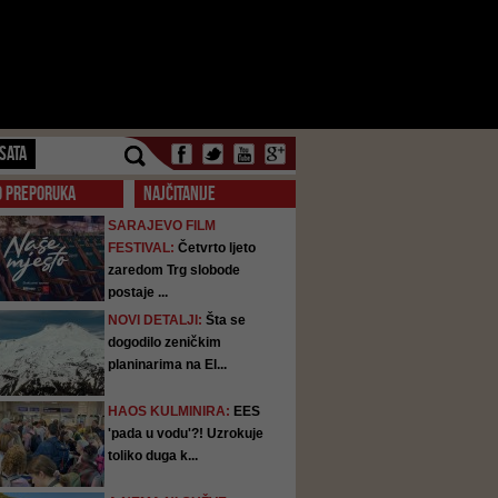
SATA
O PREPORUKA
NAJČITANIJE
SARAJEVO FILM
FESTIVAL:
Četvrto ljeto
zaredom Trg slobode
postaje ...
NOVI DETALJI:
Šta se
dogodilo zeničkim
planinarima na El...
HAOS KULMINIRA:
EES
'pada u vodu'?! Uzrokuje
toliko duga k...