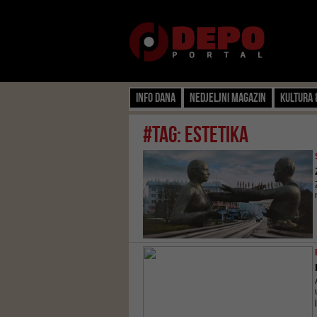
Info dana
Nedjeljni magazin
Kultura 
#tag: estetika