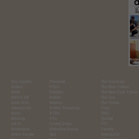
Glas Srpske
Pešćanik
The Guardian
Globus
POGO
The New Yorker
IMDb
Politika
The New York Times
INDEX.HR
Reddit
The Sun
Indie Wire
Reuters
The Times
Jutarnji list
Rotten Tomatoes
Time
Kurir
RTRS
TMZ
Miniclip
RTS
Tportal
net.hr
Screen Daily
TV1
Nezavisne
Slobodna Bosna
Variety
News Google
Sky
Večenji list