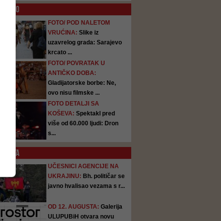
O
FOTO
FOTO/ POD NALETOM
VRUĆINA:
Slike iz
uzavrelog grada: Sarajevo
krcato ...
FOTO/ POVRATAK U
ANTIČKO DOBA:
Gladijatorske borbe: Ne,
ovo nisu filmske ...
FOTO DETALJI SA
KOŠEVA:
Spektakl pred
više od 60.000 ljudi: Dron
s...
SATA
UČESNICI AGENCIJE NA
UKRAJINU:
Bh. političar se
javno hvalisao vezama s r...
OD 12. AUGUSTA:
Galerija
ULUPUBiH otvara novu