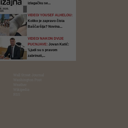
izlagačku se...
VIDEO/ YOUSEF ALHELOU:
Koliko je zapravo čista
Baščaršija? Novina...
VIDEO/ NAKON DVIJE
PUCNJAVE:
Jovan Katić:
'Ljudi su s pravom
zabrinuti,...
Wall Street Journal
Washington Post
Weather
Wikipedia
RSS