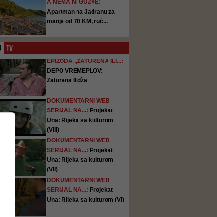
A NEMA NI GUŽVE:
Apartman na Jadranu za
manje od 70 KM, ruč...
O
TV
EPIZODA „ZATURENA ILI...:
DEPO VREMEPLOV:
Zaturena Ilidža
DOKUMENTARNI WEB
SERIJAL NA...:
Projekat
Una: Rijeka sa kulturom
(VIII)
DOKUMENTARNI WEB
SERIJAL NA...:
Projekat
Una: Rijeka sa kulturom
(VII)
DOKUMENTARNI WEB
SERIJAL NA...:
Projekat
Una: Rijeka sa kulturom (VI)