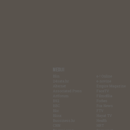
MEDIJI
Blin
e-! Online
24sata.hr
e-novine
Alternet
Empire Magazine
Associated Press
FaceTV
Artforum
Filmofilia
B92
Forbes
BBC
Fox News
Blic
FTV
Blinx
Hayat TV
Bussiness.hr
Health
CNN
HRT