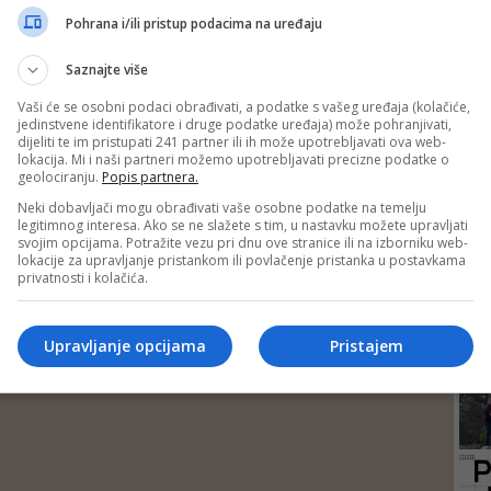
DEP
Pohrana i/ili pristup podacima na uređaju
Saznajte više
Vaši će se osobni podaci obrađivati, a podatke s vašeg uređaja (kolačiće,
jedinstvene identifikatore i druge podatke uređaja) može pohranjivati,
dijeliti te im pristupati 241 partner ili ih može upotrebljavati ova web-
lokacija. Mi i naši partneri možemo upotrebljavati precizne podatke o
geolociranju.
Popis partnera.
Neki dobavljači mogu obrađivati vaše osobne podatke na temelju
legitimnog interesa. Ako se ne slažete s tim, u nastavku možete upravljati
svojim opcijama. Potražite vezu pri dnu ove stranice ili na izborniku web-
lokacije za upravljanje pristankom ili povlačenje pristanka u postavkama
privatnosti i kolačića.
24
Upravljanje opcijama
Pristajem