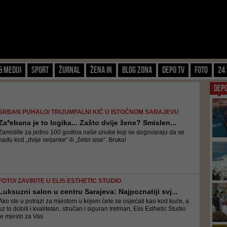
& Mediji
Sport
Žurnal
Žena IN
Blog zona
Depo TV
FOTO
24 
DEP
SRĐAN PUHALO/ TRIJUMFALNI KIČ U ISTOČNOM SARAJEVU
Za*ebana je to logika... Zašto dvije žene? Smislen...
Zamislite za jedno 100 godina naše unuke koji se dogovaraju da se
nađu kod „dvije seljanke“ ili „četiri sise“. Bruka!
FOTO/ ZAVIRITE U ELIS ESTHETIC STUDIO
Luksuzni salon u centru Sarajeva: Najpoznatiji svj...
Ako ste u potrazi za mjestom u kojem ćete se osjećati kao kod kuće, a
uz to dobiti i kvalitetan, stručan i siguran tretman, Elis Esthetic Studio
je mjesto za Vas