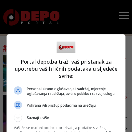
#tag: martina tomčić
VIDEOI/ PODIJELILE PUBLIKU,
Portal depo.ba traži vaš pristanak za
PA SE POSVAĐALE S
upotrebu vaših ličnih podataka u sljedeće
MARTINOM TOMČIĆ
svrhe:
Hercegovke u
Supertalentu: Baka iz
Ljubuškog 'poko...
Personalizirano oglašavanje i sadržaj, mjerenje
oglašavanja i sadržaja, uvidi u publiku i razvoj usluga
"Zlatne dame" ponovno su
MARTINA TOMČIĆ OTVORENO
priredile veselje svima u studiju.
O SEBI
Pohrana i/ili pristup podacima na uređaju
Svima, osim jednoj članici žirija
Najstroža članica žirija
Supertalenta
'Supertalent' bez dlake n...
Saznajte više
I dok joj dio publike zamjera što
Vaši će se osobni podaci obrađivati, a podatke s vašeg
"nema dlake na jeziku", drugi dio