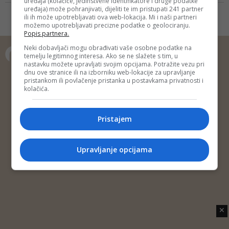
uređaja (kolačiće, jedinstvene identifikatore i druge podatke
podržava to što direktno i bez
uređaja) može pohranjivati, dijeliti te im pristupati 241 partner
kompromisa komentira nastupe
ili ih može upotrebljavati ova web-lokacija. Mi i naši partneri
možemo upotrebljavati precizne podatke o geolociranju.
Popis partnera.
Neki dobavljači mogu obrađivati vaše osobne podatke na
temelju legitimnog interesa. Ako se ne slažete s tim, u
nastavku možete upravljati svojim opcijama. Potražite vezu pri
Copyright © 2014 Depo Portal
dnu ove stranice ili na izborniku web-lokacije za upravljanje
pristankom ili povlačenje pristanka u postavkama privatnosti i
Impressum
Kontakt
Marketing
Privatnost korisnika
kolačića.
O nama
Pristajem
Upravljanje opcijama
✕