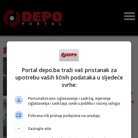
#tag: kič
NEKAD PRVI, A GDJE SMO
SADA
Portal depo.ba traži vaš pristanak za
Kič kakav zaslužujemo:
upotrebu vaših ličnih podataka u sljedeće
Sarajevo između sivih
svrhe:
fasad...
Siva je naša boja, a zapuštenost
Personalizirano oglašavanje i sadržaj, mjerenje
trajno stanje i zaštitni znak. Nismo
SRĐAN PUHALO/ TRIJUMFALNI
oglašavanja i sadržaja, uvidi u publiku i razvoj usluga
u stanju izboriti se s uništenim
KIČ U ISTOČNOM SARAJEVU
fasadama, ali jesmo sa šumama i
Za*ebana je to logika...
Pohrana i/ili pristup podacima na uređaju
planinama
Zašto dvije žene?
Smislen...
Saznajte više
Zamislite za jedno 100 godina