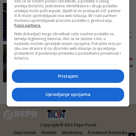
Vaši će se osobni podaci obrađivati, a podatke s vašeg
naše unuke koji se dogovaraju da
uređaja (kolačiće, jedinstvene identifikatore i druge podatke
BRANO JAKUBOVIĆ/
se nađu kod „dvije seljanke“ ili
uređaja) može pohranjivati, dijeliti te im pristupati 241 partner
LICEMJERJE DOBRE STARE
ili ih može upotrebljavati ova web-lokacija. Mi i naši partneri
„četiri sise“. Bruka!
TVRĐAVE EUROPE
možemo upotrebljavati precizne podatke o geolociranju.
Dubioza na Euroviziji: Na
Popis partnera.
sceni šest zgodnih, nabi...
Neki dobavljači mogu obrađivati vaše osobne podatke na
Možda bi bilo bolje dati taj milion-
temelju legitimnog interesa. Ako se ne slažete s tim, u
nastavku možete upravljati svojim opcijama. Potražite vezu pri
dva npr. Jasmili Žbanić, Danisu
FOTO I VIDEO/ POGLED U
dnu ove stranice ili na izborniku web-lokacije za upravljanje
Tanoviću ili nekom drugom
pristankom ili povlačenje pristanka u postavkama privatnosti i
KULMEROVE DVORE,
režiseru koji eto ponekad znaju
kolačića.
PORODIČNI DOM TODORIĆEVIH
dobiti Oskara. Ovako ti ljudi dižu
Stubište je raskošno kao iz
kredite da snime film, a onda sa
'Dinastije', svuda zla...
pozornice kažu "This is for my
Pristajem
Nije baš da je to pravo zlato, ali
country"
takav se dojam trebao dobiti.
Pogled prema gore - golemi
Upravljanje opcijama
kristalni luster. Stojimo na
mramoru. Svi se ogledaju oko
sebe i pokušavaju zapamtiti što
više detalja - o ovome ćemo
pričati još danima svima koje
Copyright © 2014 Depo Portal
sretnemo
Impressum
Kontakt
Marketing
Privatnost korisnika